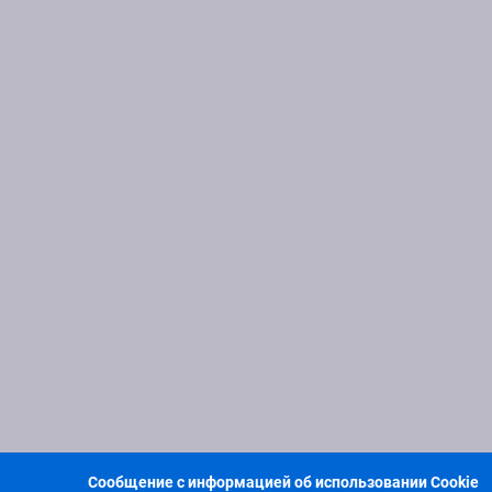
Сообщение с информацией об использовании Cookie