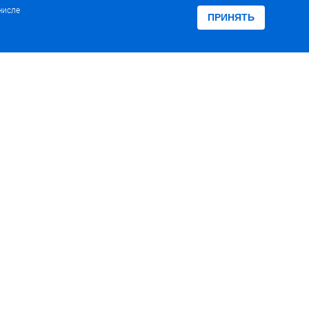
числе
ПРИНЯТЬ