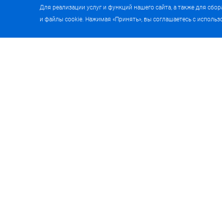
Для реализации услуг и функций нашего сайта, а также для сбо
и файлы cookie. Нажимая «Принять», вы соглашаетесь с исполь