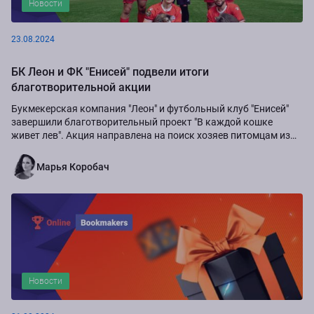
Новости
23.08.2024
БК Леон и ФК "Енисей" подвели итоги
благотворительной акции
Букмекерская компания "Леон" и футбольный клуб "Енисей"
завершили благотворительный проект "В каждой кошке
живет лев". Акция направлена на поиск хозяев питомцам из
приюта "Золотое сердце", а также...
Марья Коробач
Новости