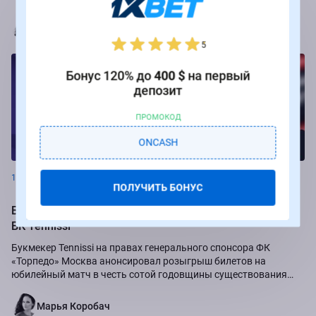
Марья Коробач
5
Бонус 120% до
400 $
на первый
депозит
ПРОМОКОД
ONCASH
Новости
15.08.2024
ПОЛУЧИТЬ БОНУС
Билеты на матч 100-летия московского «Торпедо» от
БК Tennissi
Букмекер Tennissi на правах генерального спонсора ФК
«Торпедо» Москва анонсировал розыгрыш билетов на
юбилейный матч в честь сотой годовщины существования
команды.
Марья Коробач