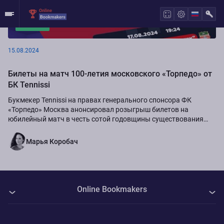
Новости
15.08.2024
Билеты на матч 100-летия московского «Торпедо» от
БК Tennissi
Букмекер Tennissi на правах генерального спонсора ФК
«Торпедо» Москва анонсировал розыгрыш билетов на
юбилейный матч в честь сотой годовщины существования
команды.
Марья Коробач
Online Bookmakers
О нас