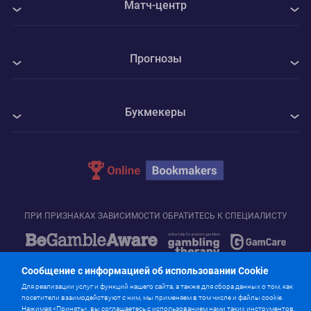
Матч-центр
Авторы
Все матчи
Контакты
Прогнозы
Динамо М - Динамо Махачкала
Политика Cookie
Все прогнозы на спорт
Камаз Н-Ч - Волга Ульяновск
Конфиденциальность
Букмекеры
Футбол
Зенит - Родина Москва
Адреса ППС
1xBet
Хоккей
Мэнсфилд - Шеффилд Юнайтед
Parimatch
Теннис
Ротор - Челябинск
Leonbets
ПРИ ПРИЗНАКАХ ЗАВИСИМОСТИ ОБРАТИТЕСЬ К СПЕЦИАЛИСТУ
UFC
Melbet
Баскетбол
Сообщение с информацией об использовании Cookie
Betwinner
Для лиц старше 18 лет
© 2026 «Онлайн Букмекеры»
Для реализации услуг и функций нашего сайта, а также для сбора данных о том, как
посетители взаимодействуют с ним, мы применяем в том числе и файлы cookie.
Marathonbet
Нажимая «Принять», вы соглашаетесь с использованием нами таких инструментов.