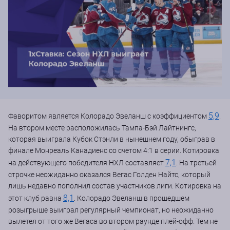
5,9
Фаворитом является Колорадо Эвеланш с коэффициентом
.
На втором месте расположилась Тампа-Бэй Лайтнингс,
которая выиграла Кубок Стэнли в нынешнем году, обыграв в
финале Монреаль Канадиенс со счетом 4:1 в серии. Котировка
7,1
на действующего победителя НХЛ составляет
. На третьей
строчке неожиданно оказался Вегас Голден Найтс, который
лишь недавно пополнил состав участников лиги. Котировка на
8,1
этот клуб равна
. Колорадо Эвеланш в прошедшем
розыгрыше выиграл регулярный чемпионат, но неожиданно
вылетел от того же Вегаса во втором раунде плей-офф. Тем не