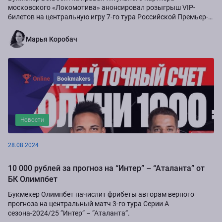
московского «Локомотива» анонсировал розыгрыш VIP-
билетов на центральную игру 7-го тура Российской Премьер-
Лиги сезона-2024/25...
Марья Коробач
Новости
28.08.2024
10 000 рублей за прогноз на “Интер” – “Аталанта” от
БК Олимпбет
Букмекер Олимпбет начислит фрибеты авторам верного
прогноза на центральный матч 3-го тура Серии А
сезона-2024/25 “Интер” – “Аталанта”.