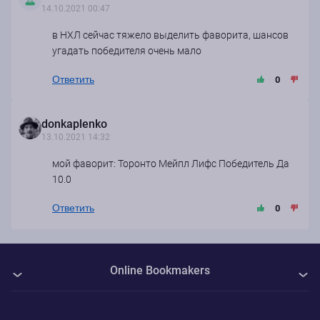
14.10.2021 00:47
в НХЛ сейчас тяжело выделить фаворита, шансов
угадать победителя очень мало
Ответить
0
donkaplenko
13.10.2021 14:32
мой фаворит: Торонто Мейпл Лифс Победитель Да
10.0
Ответить
0
Online Bookmakers
О нас