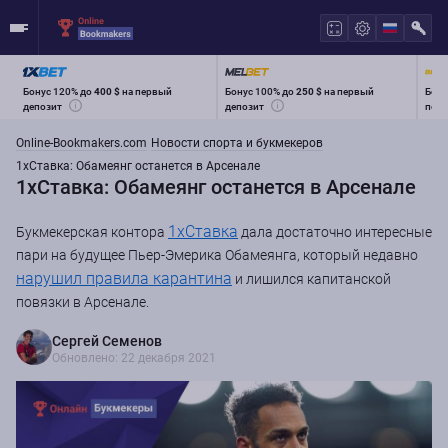
Бонус 120% до
400 $
на первый
Бонус 100% до
250 $
на первый
Бону
депозит
депозит
перв
Online-Bookmakers.com
Новости спорта и букмекеров
1хСтавка: Обамеянг останется в Арсенале
1хСтавка: Обамеянг останется в Арсенале
1хСтавка
Букмекерская контора
дала достаточно интересные
пари на будущее Пьер-Эмерика Обамеянга, который недавно
нарушил правила карантина
и лишился капитанской
повязки в Арсенале.
Сергей Семенов
Обновлено: 22 декабря 2021