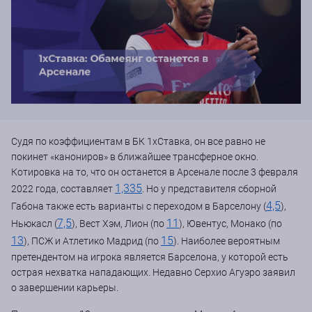
Судя по коэффициентам в БК 1хСтавка, он все равно не
покинет «канониров» в ближайшее трансферное окно.
Котировка на то, что он останется в Арсенале после 3 февраля
1,335
2022 года, составляет
. Но у представителя сборной
4,5
Габона также есть варианты с переходом в Барселону (
),
7,5
11
Ньюкасл (
), Вест Хэм, Лион (по
), Ювентус, Монако (по
13
15
), ПСЖ и Атлетико Мадрид (по
). Наиболее вероятным
претендентом на игрока является Барселона, у которой есть
острая нехватка нападающих. Недавно Серхио Агуэро заявил
о завершении карьеры.