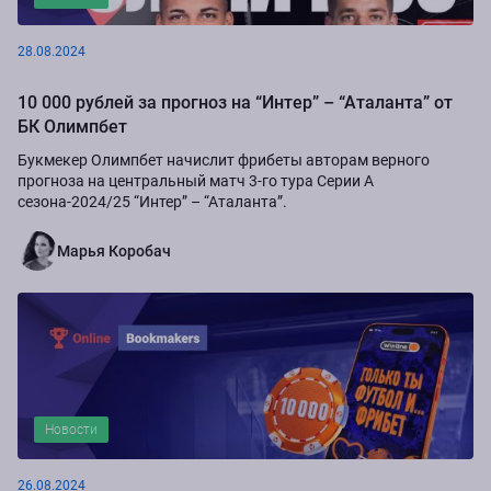
28.08.2024
10 000 рублей за прогноз на “Интер” – “Аталанта” от
БК Олимпбет
Букмекер Олимпбет начислит фрибеты авторам верного
прогноза на центральный матч 3-го тура Серии А
сезона-2024/25 “Интер” – “Аталанта”.
Марья Коробач
Новости
26.08.2024