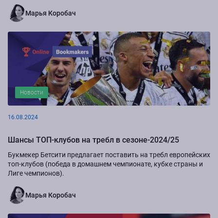
Марья Коробач
Новости
16.08.2024
Шансы ТОП-клубов на требл в сезоне-2024/25
Букмекер Бетсити предлагает поставить на требл европейских
топ-клубов (победа в домашнем чемпионате, кубке страны и
Лиге чемпионов).
Марья Коробач