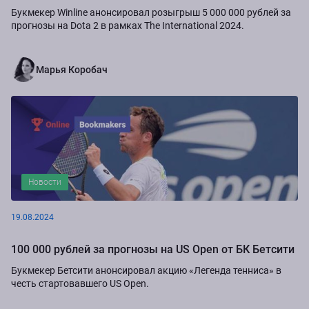
Букмекер Winline анонсировал розыгрыш 5 000 000 рублей за
прогнозы на Dota 2 в рамках The International 2024.
Марья Коробач
Новости
19.08.2024
100 000 рублей за прогнозы на US Open от БК Бетсити
Букмекер Бетсити анонсировал акцию «Легенда тенниса» в
честь стартовавшего US Open.