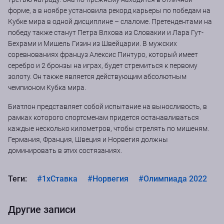
форме, а в ноябре установила рекорд карьеры по победам на
Кубке мира в одной дисциплине – слаломе. Претендентами на
победу также станут Петра Влхова из Словакии и Лара Гут-
Бехрами и Мишель Гизин из Швейцарии. В мужских
соревнованиях француз Алексис Пинтуро, который имеет
серебро и 2 бронзы на играх, будет стремиться к первому
золоту. Он также является действующим абсолютным
чемпионом Кубка мира.
Биатлон представляет собой испытание на выносливость, в
рамках которого спортсменам придется останавливаться
каждые несколько километров, чтобы стрелять по мишеням.
Германия, Франция, Швеция и Норвегия должны
доминировать в этих состязаниях.
Теги:
#1хСтавка
#Норвегия
#Олимпиада 2022
Другие записи