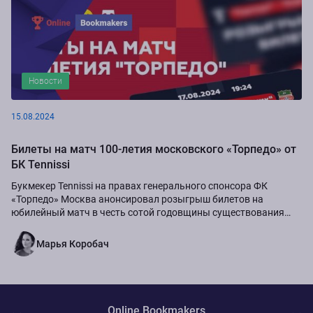
Новости
15.08.2024
Билеты на матч 100-летия московского «Торпедо» от
БК Tennissi
Букмекер Tennissi на правах генерального спонсора ФК
«Торпедо» Москва анонсировал розыгрыш билетов на
юбилейный матч в честь сотой годовщины существования
команды.
Марья Коробач
Online Bookmakers