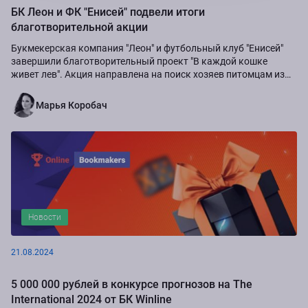
БК Леон и ФК "Енисей" подвели итоги
благотворительной акции
Букмекерская компания "Леон" и футбольный клуб "Енисей"
завершили благотворительный проект "В каждой кошке
живет лев". Акция направлена на поиск хозяев питомцам из
приюта "Золотое сердце", а также...
Марья Коробач
Новости
21.08.2024
5 000 000 рублей в конкурсе прогнозов на The
International 2024 от БК Winline