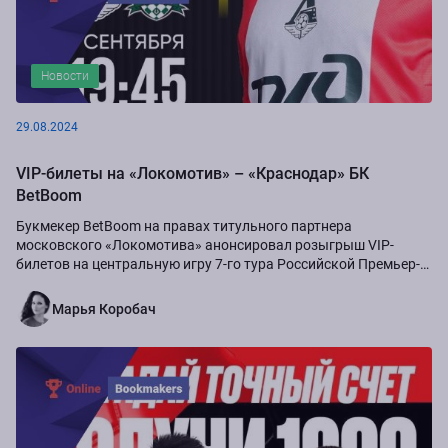
Новости
29.08.2024
VIP-билеты на «Локомотив» – «Краснодар» БК
BetBoom
Букмекер BetBoom на правах титульного партнера
московского «Локомотива» анонсировал розыгрыш VIP-
билетов на центральную игру 7-го тура Российской Премьер-
Лиги сезона-2024/25...
Марья Коробач