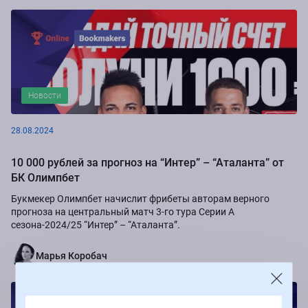
Новости
28.08.2024
10 000 рублей за прогноз на “Интер” – “Аталанта” от
БК Олимпбет
Букмекер Олимпбет начислит фрибеты авторам верного
прогноза на центральный матч 3-го тура Серии А
сезона-2024/25 “Интер” – “Аталанта”.
Марья Коробач