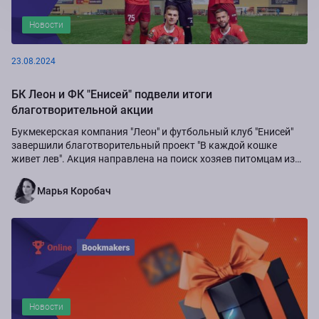
Новости
23.08.2024
БК Леон и ФК "Енисей" подвели итоги
благотворительной акции
Букмекерская компания "Леон" и футбольный клуб "Енисей"
завершили благотворительный проект "В каждой кошке
живет лев". Акция направлена на поиск хозяев питомцам из
приюта "Золотое сердце", а также...
Марья Коробач
Новости