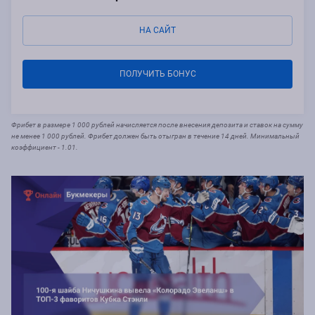
НА САЙТ
ПОЛУЧИТЬ БОНУС
Фрибет в размере 1 000 рублей начисляется после внесения депозита и ставок на сумму
не менее 1 000 рублей. Фрибет должен быть отыгран в течение 14 дней. Минимальный
коэффициент - 1.01.