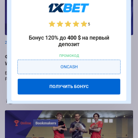
5
Новости
Бонус 120% до
400 $
на первый
26.08.2024
депозит
ПРОМОКОД
Фрибеты до 250 000 рублей за ставки на РПЛ от БК
Winline
ONCASH
Букмекер Winline подарит бесплатные ставки за пари на игры
Российской Премьер-лиги.
ПОЛУЧИТЬ БОНУС
Марья Коробач