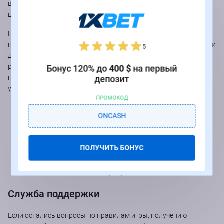
выплатой, позже получить деньги можно будет только в
центральном офисе компании.
Не стоит забывать, что государственные лотереи России
проводятся согласно действующему законодательству. Игроки
5
должны оплатить налоги с каждой полученной прибыли в
размере 13% (граждане РФ) и 30% (резиденты других
Бонус 120% до
400 $
на первый
государств) от общей суммы соответственно. Здесь два
депозит
условия:
ПРОМОКОД
Выигрыш до 14 999 рублей – об этом игрок лично
ONCASH
упоминает в годовой декларации, которая ежегодно
подается не позднее 30 апреля в ФНС Российской
Федерации.
ПОЛУЧИТЬ БОНУС
При получении выигрыша, превышающего 15 000 RUB,
сумма налога взимается сразу при выплате.
Служба поддержки
Если остались вопросы по правилам игры, получению