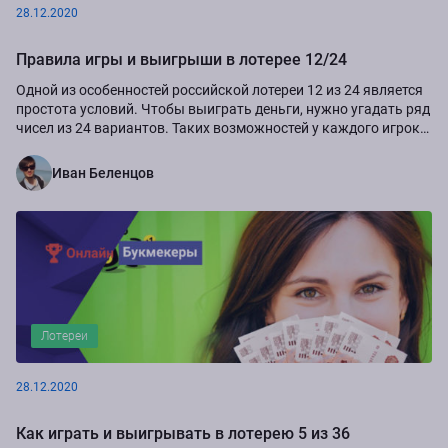
28.12.2020
Правила игры и выигрыши в лотерее 12/24
Одной из особенностей российской лотереи 12 из 24 является
простота условий. Чтобы выиграть деньги, нужно угадать ряд
чисел из 24 вариантов. Таких возможностей у каждого игрока
есть предостаточно –...
Иван Беленцов
Лотереи
28.12.2020
Как играть и выигрывать в лотерею 5 из 36