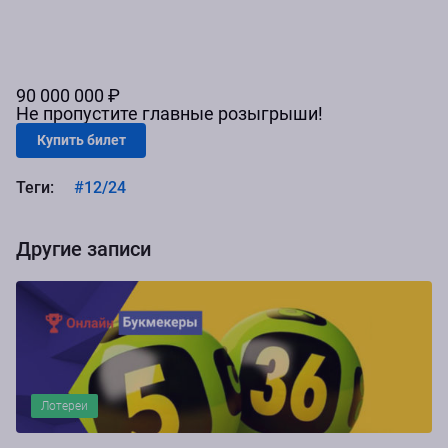
90 000 000 ₽
Не пропустите главные розыгрыши!
Купить билет
Теги:
#12/24
Другие записи
Лотереи