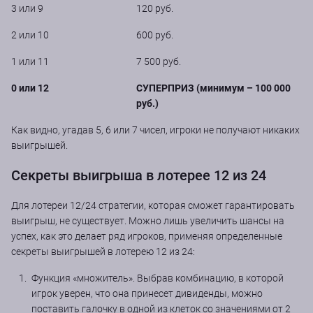
3 или 9
120 руб.
2 или 10
600 руб.
1 или 11
7 500 руб.
0 или 12
СУПЕРПРИЗ (минимум – 100 000
руб.)
Как видно, угадав 5, 6 или 7 чисел, игроки не получают никаких
выигрышей.
Секреты выигрыша в лотерее 12 из 24
Для лотереи 12/24 стратегии, которая сможет гарантировать
выигрыш, не существует. Можно лишь увеличить шансы на
успех, как это делает ряд игроков, применяя определенные
секреты выигрышей в лотерею 12 из 24:
Функция «множитель». Выбрав комбинацию, в которой
игрок уверен, что она принесет дивиденды, можно
поставить галочку в одной из клеток со значениями от 2