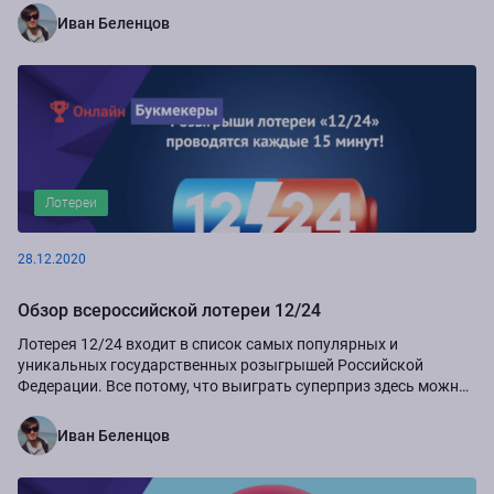
Иван Беленцов
Лотереи
28.12.2020
Обзор всероссийской лотереи 12/24
Лотерея 12/24 входит в список самых популярных и
уникальных государственных розыгрышей Российской
Федерации. Все потому, что выиграть суперприз здесь можно,
даже не угадав ни одного числа. Система...
Иван Беленцов