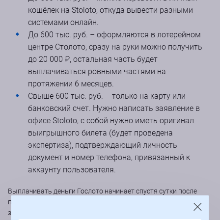
кошёлек на Stoloto, откуда вывести разными
системами онлайн.
До 600 тыс. руб. – оформляются в лотерейном
центре Столото, сразу на руки можно получить
до 20 000 ₽, остальная часть будет
выплачиваться ровными частями на
протяжении 6 месяцев.
Свыше 600 тыс. руб. – только на карту или
банковский счет. Нужно написать заявление в
офисе Stoloto, с собой нужно иметь оригинал
выигрышного билета (будет проведена
экспертиза), подтверждающий личность
документ и номер телефона, привязанный к
аккаунту пользователя.
Выплачивать деньги Гослото начинает спустя сутки после
проведения тиража. В игроков есть шесть месяцев, чтобы
забрать выигрыши. Если за это время клиент не обратится за