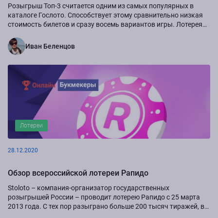
Розыгрыш Топ-3 считается одним из самых популярных в
каталоге Гослото. Способствует этому сравнительно низкая
стоимость билетов и сразу восемь вариантов игры. Лотерея
проводится ежедневно с...
Иван Беленцов
Лотереи
28.12.2020
Обзор всероссийской лотереи Рапидо
Stoloto – компания-организатор государственных
розыгрышей России – проводит лотерею Рапидо с 25 марта
2013 года. С тех пор разыграно больше 200 тысяч тиражей, в
которых выиграно свыше 16 млрд рублей....