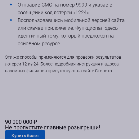
Отправив СМС на номер 9999 и указав в
сообщении код лотереи «1224».
Воспользовавшись мобильной версией сайта
или скачав приложение. Функционал здесь
идентичный тому, который предложен на
основном ресурсе.
Эти же способы применяются для проверки результатов
лотереи 12 из 24. Более подробная инструкция и адреса
наземных филиалов присутствуют на сайте Столото.
90 000 000 ₽
Не пропустите главные розыгрыши!
Купить билет