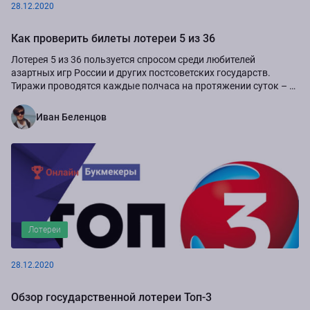
28.12.2020
Как проверить билеты лотереи 5 из 36
Лотерея 5 из 36 пользуется спросом среди любителей
азартных игр России и других постсоветских государств.
Тиражи проводятся каждые полчаса на протяжении суток – в
любой момент игроку может улыбнуться...
Иван Беленцов
Лотереи
28.12.2020
Обзор государственной лотереи Топ-3