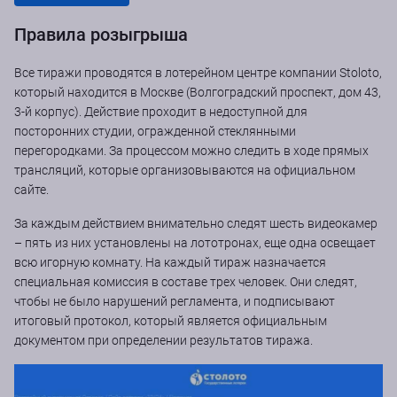
Правила розыгрыша
Все тиражи проводятся в лотерейном центре компании Stoloto,
который находится в Москве (Волгоградский проспект, дом 43,
3-й корпус). Действие проходит в недоступной для
посторонних студии, огражденной стеклянными
перегородками. За процессом можно следить в ходе прямых
трансляций, которые организовываются на официальном
сайте.
За каждым действием внимательно следят шесть видеокамер
– пять из них установлены на лототронах, еще одна освещает
всю игорную комнату. На каждый тираж назначается
специальная комиссия в составе трех человек. Они следят,
чтобы не было нарушений регламента, и подписывают
итоговый протокол, который является официальным
документом при определении результатов тиража.