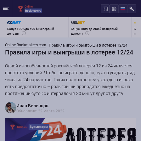
Бонус 120% до
400 $
на первый
Бонус 100% до
250 $
на первый
Бону
депозит
депозит
перв
Online-Bookmakers.com
Правила игры и выигрыши в лотерее 12/24
Правила игры и выигрыши в лотерее 12/24
Одной из особенностей российской лотереи 12 из 24 является
простота условий. Чтобы выиграть деньги, нужно угадать ряд
чисел из 24 вариантов. Таких возможностей у каждого игрока
есть предостаточно – розыгрыши проводятся ежедневно на
протяжении суток с интервалом в 30 минут друг от друга.
Иван Беленцов
Обновлено: 22 марта 2022