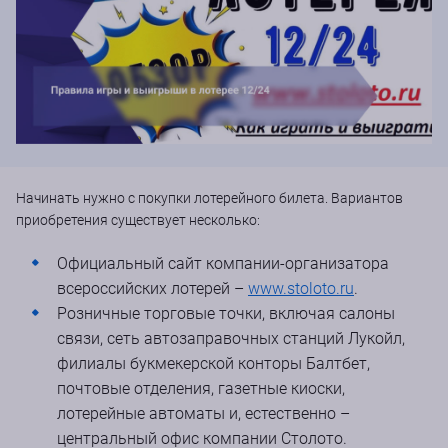
Начинать нужно с покупки лотерейного билета. Вариантов
приобретения существует несколько:
Официальный сайт компании-организатора
всероссийских лотерей –
www.stoloto.ru
.
Розничные торговые точки, включая салоны
связи, сеть автозаправочных станций Лукойл,
филиалы букмекерской конторы Балтбет,
почтовые отделения, газетные киоски,
лотерейные автоматы и, естественно –
центральный офис компании Столото.