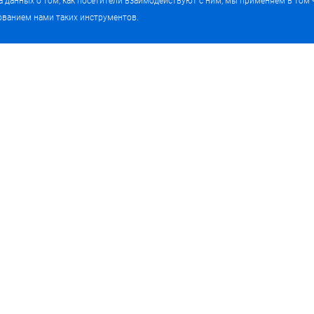
ра данных о том, как посетители взаимодействуют с ним, мы применяем в том 
Подробнее
зованием нами таких инструментов.
Прогнозы
Матч-ц
Все прогнозы на спорт
Все матчи
Футбол
Торпедо М
Хоккей
Уиком - С
Теннис
Вулверхэм