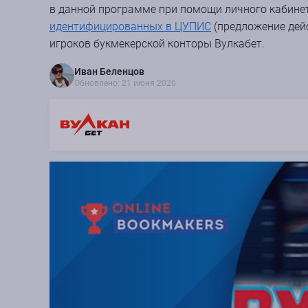
в данной программе при помощи личного кабинет
идентифицированных в ЦУПИС
(предложение дейс
игроков букмекерской конторы Вулкабет.
Иван Беленцов
Обновлено: 21 июня 2020