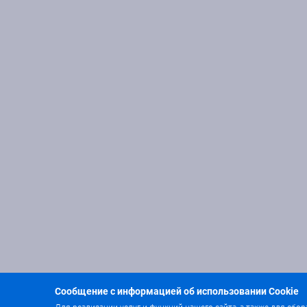
Сообщение с информацией об использовании Cookie