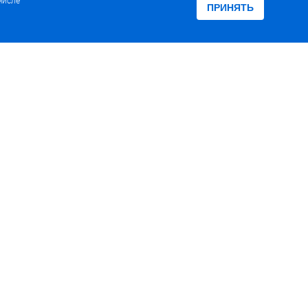
числе
ПРИНЯТЬ
ентр
Online Bookmakers
О нас
осква - ФК Сочи
Авторы
тивенэйдж
Контакты
птон - Порт Вейл
Политика Cookie