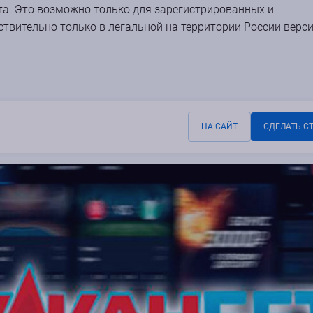
а. Это возможно только для зарегистрированных и
твительно только в легальной на территории России верси
НА САЙТ
СДЕЛАТЬ С