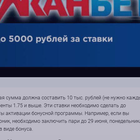
ая сумма должна составить 10 тыс. рублей (не нужно кажд
енты 1.75 и выше. Эти ставки необходимо сделать до
ты активации бонусной программы. Например, если вы
рник, необходимо заключить пари до 29 июня, понедельник
в виде бонуса.