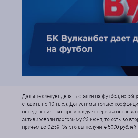
Дальше следует делать ставки на футбол, их общ
ставить по 10 тыс.). Допустимы только коэффици
понедельника, который следует первым после да
активировали программу 23 июня, то есть во вто
причем до 02:59. За это вы получите 5000 рублей 