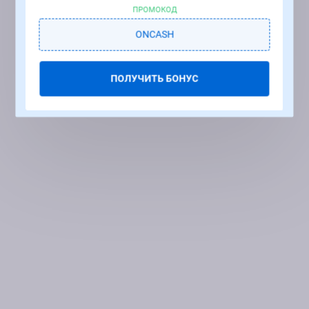
ПРОМОКОД
ONCASH
ПОЛУЧИТЬ БОНУС