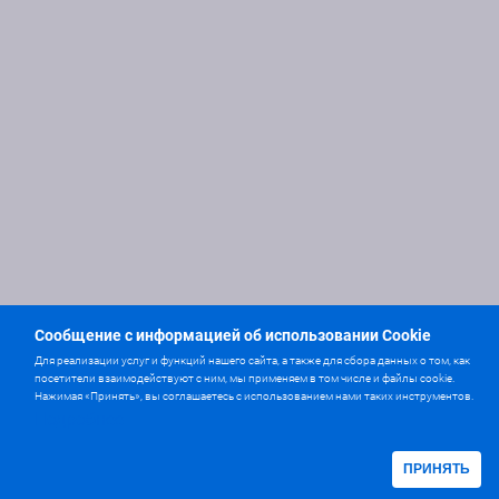
Сообщение с информацией об использовании Cookie
Для реализации услуг и функций нашего сайта, а также для сбора данных о том, как
посетители взаимодействуют с ним, мы применяем в том числе и файлы cookie.
Нажимая «Принять», вы соглашаетесь с использованием нами таких инструментов.
Подробнее
ПРИНЯТЬ