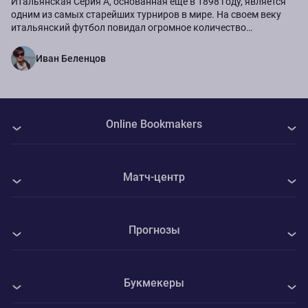
Итальянская Серия А, основанная еще в 1898 году, является
одним из самых старейших турниров в мире. На своем веку
итальянский футбол повидал огромное количество
талантливых и результативных...
Иван Беленцов
Online Bookmakers
О нас
Матч-центр
Авторы
Все матчи
Контакты
Прогнозы
Зенит - Родина Москва
Политика Cookie
Все прогнозы на спорт
Камаз Н-Ч - Волга Ульяновск
Конфиденциальность
Букмекеры
Футбол
Мэнсфилд - Шеффилд Юнайтед