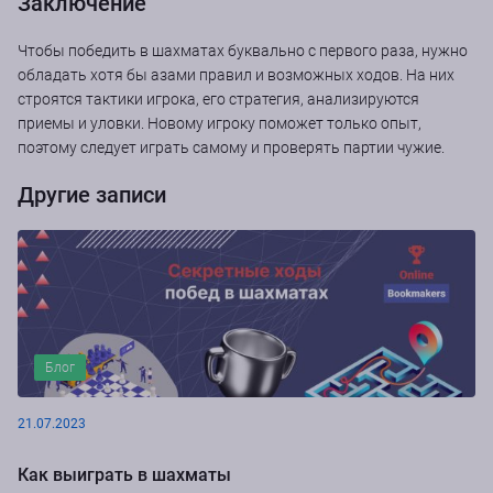
Заключение
Чтобы победить в шахматах буквально с первого раза, нужно
обладать хотя бы азами правил и возможных ходов. На них
строятся тактики игрока, его стратегия, анализируются
приемы и уловки. Новому игроку поможет только опыт,
поэтому следует играть самому и проверять партии чужие.
Другие записи
Блог
21.07.2023
Как выиграть в шахматы