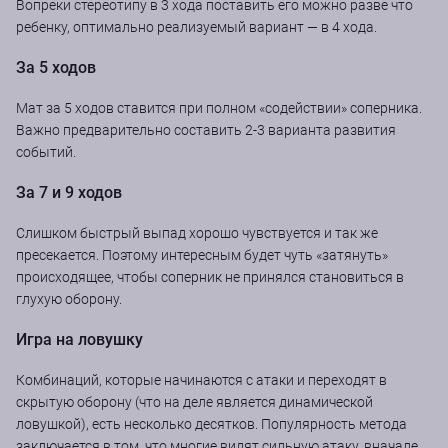
Вопреки стереотипу в 3 хода поставить его можно разве что
ребенку, оптимально реализуемый вариант ― в 4 хода.
За 5 ходов
Мат за 5 ходов ставится при полном «содействии» соперника.
Важно предварительно составить 2-3 варианта развития
событий.
За 7 и 9 ходов
Слишком быстрый выпад хорошо чувствуется и так же
пресекается. Поэтому интересным будет чуть «затянуть»
происходящее, чтобы соперник не принялся становиться в
глухую оборону.
Игра на ловушку
Комбинаций, которые начинаются с атаки и переходят в
скрытую оборону (что на деле является динамической
ловушкой), есть несколько десятков. Популярность метода
заключается в том, что многие видят сильную атаку, вначале