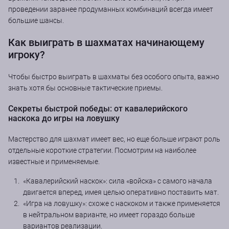
проведении заранее продуманных комбинаций всегда имеет
большие шансы.
Как выиграть в шахматах начинающему
игроку?
Чтобы быстро выиграть в шахматы без особого опыта, важно
знать хотя бы основные тактические приемы.
Секреты быстрой победы: от кавалерийского
наскока до игры на ловушку
Мастерство для шахмат имеет вес, но еще больше играют роль
отдельные короткие стратегии. Посмотрим на наиболее
известные и применяемые.
«Кавалерийский наскок»: сила «войска» с самого начала
двигается вперед, имея целью оперативно поставить мат.
«Игра на ловушку»: схоже с наскоком и также применяется
в нейтральном варианте, но имеет гораздо больше
вариантов реализации.