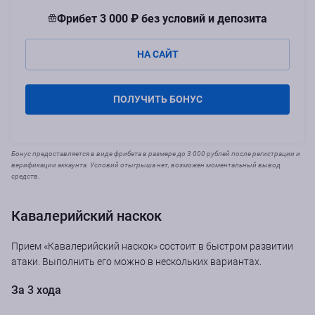
Фрибет
3 000 ₽
без условий и депозита
НА САЙТ
ПОЛУЧИТЬ БОНУС
Бонус предоставляется в виде фрибета в размере до 3 000 рублей после регистрации и
верификации аккаунта. Условий отыгрыша нет, возможен моментальный вывод
средств.
Кавалерийский наскок
Прием «Кавалерийский наскок» состоит в быстром развитии
атаки. Выполнить его можно в нескольких вариантах.
За 3 хода