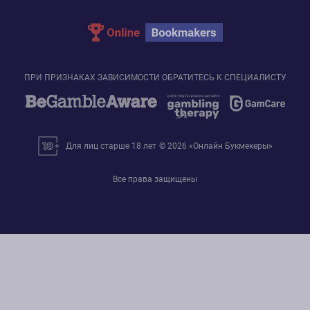
Адреса ППС
1xBet
Хоккей
Ротор - Челябинск
Parimatch
Теннис
Велес - Ленинградец
Leonbets
ПРИ ПРИЗНАКАХ ЗАВИСИМОСТИ ОБРАТИТЕСЬ К СПЕЦИАЛИСТУ
UFC
Melbet
Баскетбол
Betwinner
Для лиц старше 18 лет
© 2026 «Онлайн Букмекеры»
Marathonbet
Все права защищены
Pin-Up