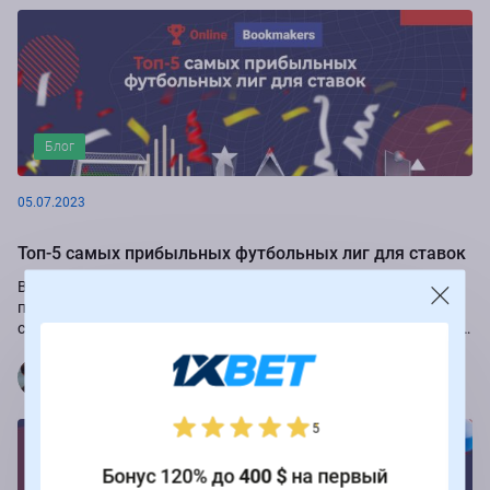
Блог
05.07.2023
Топ-5 самых прибыльных футбольных лиг для ставок
В мире футбольных ставок есть несколько лиг, которые
привлекают особенное внимание ставочников благодаря
своей прибыльности. Эти чемпионаты предлагают не только
захватывающий футбол, но и уникальные...
Иван Беленцов
5
Бонус 120% до
400 $
на первый