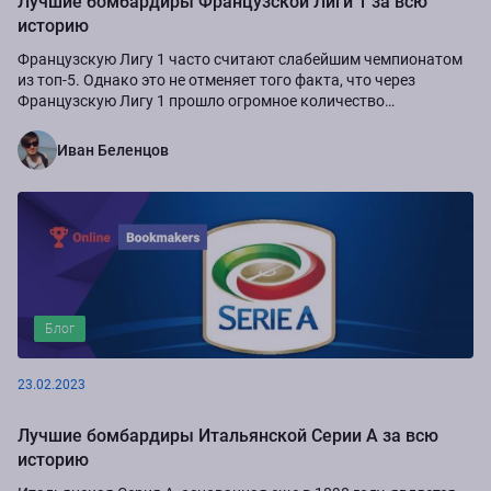
Лучшие бомбардиры Французской Лиги 1 за всю
историю
Французскую Лигу 1 часто считают слабейшим чемпионатом
из топ-5. Однако это не отменяет того факта, что через
Французскую Лигу 1 прошло огромное количество
высококлассных бомбардиров.
Иван Беленцов
Блог
23.02.2023
Лучшие бомбардиры Итальянской Серии А за всю
историю