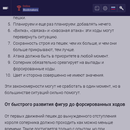
под защиту, тем лучше.
Рекомендуется защищать каждую фигурку включая
пешки.
Планируем и еще раз планируем: добавлять нечего.
«Вилка», «связка» и «сквозная атака»: эти ходы могут
перевернуть ситуацию.
Сохранность строя из пешек: чем их больше, и чем они
больше прикрывают, тем лучше.
Атака должна быть в приоритете в любой момент.
Соперник обязательно среагирует на выпады и
форсированные ходы.
Цвет и сторона совершенно не имеют значения.
Эти закономерности могут не сработать в один момент, но в
большинстве ситуаций сильно помогут.
От быстрого развития фигур до форсированных ходов
От первых движений пешек до вынужденного отступления
короля соперника должно проходить как можно меньше
времени. Такое достигается только с опытом, но при