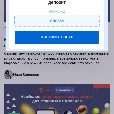
депозит
ПРОМОКОД
Блог
ONCASH
26.06.2023
ПОЛУЧИТЬ БОНУС
Какие виды спорта популярны в России и где лучше
на них ставить
С развитием технологий и доступностью онлайн-трансляций в
мире ставок на спорт появилась возможность получать
информацию в режиме реального времени. Это открыло
новые перспективы для любителей...
Иван Беленцов