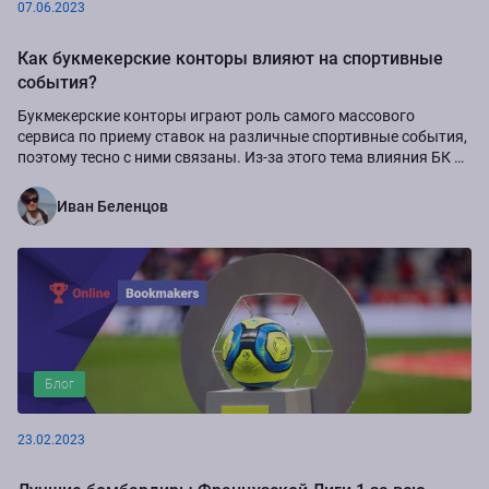
07.06.2023
Как букмекерские конторы влияют на спортивные
события?
Букмекерские конторы играют роль самого массового
сервиса по приему ставок на различные спортивные события,
поэтому тесно с ними связаны. Из-за этого тема влияния БК на
ход и даже результаты матчей...
Иван Беленцов
Блог
23.02.2023