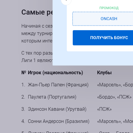
ПРОМОКОД
Самые результативные игроки Л
ONCASH
Начиная с сезона 1979/1980 чемпионат Франции 
между турнирами нет – формат остался прежним,
ПОЛУЧИТЬ БОНУС
ПОЛУЧИТЬ БОНУС
которым интерес к французской футбольной лиге
С тех пор разыграно 39 полноценных сезонов в 
Лиги 1 являются:
№
Игрок (национальность)
Клубы
1.
Жан-Пьер Папен (Франция)
«Марсель», «Бо
2.
Паулета (Португалия)
«Бордо», «ПСЖ»
3.
Эдинсон Кавани (Уругвай)
«ПСЖ»
4.
Сонни Андерсон (Бразилия)
«Марсель», «Мо