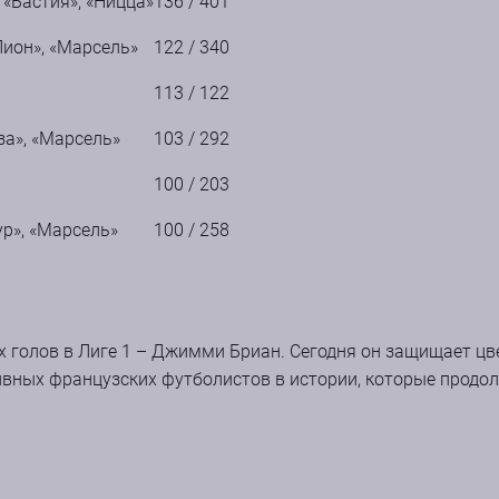
, «Бастия», «Ницца»
136 / 401
Лион», «Марсель»
122 / 340
113 / 122
за», «Марсель»
103 / 292
100 / 203
ур», «Марсель»
100 / 258
ых голов в Лиге 1 – Джимми Бриан. Сегодня он защищает цв
тивных французских футболистов в истории, которые прод