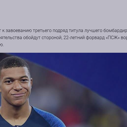
 к завоеванию третьего подряд титула лучшего бомбарди
тельства обойдут стороной, 22-летний форвард «ПСЖ» во
ю.