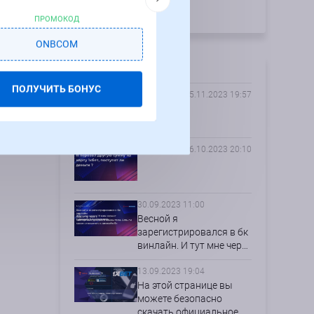
ПРОМОКОД
ПРОМОКОД
ONBCOM
ONB
разницы
Новые статьи
одаря
ПОЛУЧИТЬ БОНУС
ПОЛУЧИТЬ БОНУ
25.11.2023 19:57
дирами
26.10.2023 20:10
30.09.2023 11:00
Весной я
зарегистрировался в бк
винлайн. И тут мне через
10 мин звонит оператор
теле 2 с просьбой
13.09.2023 19:04
подтвердить
На этой странице вы
паспортные данные в
можете безопасно
самом теле. Есть ли...
скачать официальное