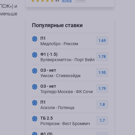
Условия
4.9
ИГРАТЬ
ПСЖ») и
 меньше
Популярные ставки
П1
1.69
Мидлсбро - Рексем
Ф1 (-1.5)
1.78
Вулверхэмптон - Порт Вейл
ОЗ - нет
1.95
Уиком - Стивенэйдж
ОЗ - нет
1.79
Торпедо Москва - ФК Сочи
П1
1.8
Асколи - Потенца
ТБ 2.5
1.7
Ротерхэм - Вест Бромвич
Ф1 (0)