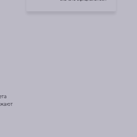
приложение 1xBet для
ставок на спорт.
Предоставляется доступ
к последней версии
приложения,...
ета
олжают