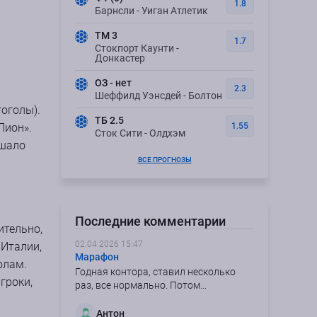
1.8
Барнсли - Уиган Атлетик
ТМ 3
1.7
Стокпорт Каунти -
Донкастер
ОЗ - нет
2.3
Шеффилд Уэнсдей - Болтон
тоголы).
ТБ 2.5
1.55
Лион».
Сток Сити - Олдхэм
ешало
ВСЕ ПРОГНОЗЫ
Последние комментарии
ительно,
02.04.2026 15:47
 Италии,
Марафон
олам.
Годная контора, ставил несколько
гроки,
раз, все нормально. Потом...
Антон