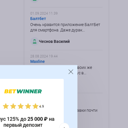
01.09.2024 11:39
Балтбет
Очень нравится приложение БалтБет
для смартфона. Даже дурак...
Чеснов Василий
28.08.2024 19:44
Maxline
Не выполняют условия своих же
акций. Не начислили бонус в...
Михаил
28.08.2024 00:25
Mostbet
4.9
4
Ставки отстой выкупа ставки почти
нет совсем если есть то...
ус 125% до
25 000 ₽
на
Фрибеты до
20 00
первый депозит
Алексей