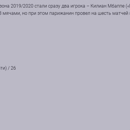
на 2019/2020 стали сразу два игрока – Килиан Мбаппе («
18 мячами, но при этом парижанин провел на шесть матчей
ти) / 26