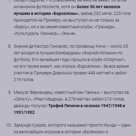
Сесар Родригес – к сожалению, не многие знают об этом
испанском футболисте, хотя он
более 50 лет являлся
лучшим в истории «Барселоны»
, забив 232 мяча. 223 гола
приходятся на Примеру, но выступал он не только за
«Барсу», но и за менее известные клубы: «Гранада»,
«Культураль Леонеса», «Эльче».
Энрике де Кастро Гонсалес, по прозвищу Кини – около 20
лет входил в лучшие бомбардиры сборной Испании по
футболу. Его ярчайшие годы прошли в клубе «Спортинг»,
но его также знают, как игрока «Барселона». За все время
участия в Примере Дивисьон провел 448 матчей и забил
219 голов.
Мануэл Фернандеш, известный как Паиньо – выступал за
«Сельту», «Реал Мадрид», в 278 матчах забил 210 голов,
дважды получал
Трофей Пичичи в сезонах 1947/1948 и
1951/1952
.
Эдмундо Суарес, которого называют просто Мундо – один
из величайших игроков в истории «Валенсии» и