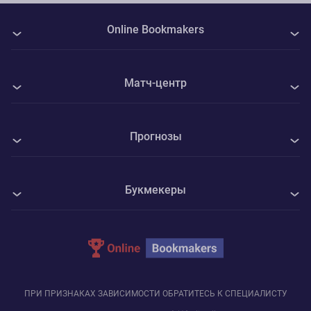
Online Bookmakers
О нас
Матч-центр
Авторы
Все матчи
Контакты
Прогнозы
СКА-Хабаровск - Спартак
Политика Cookie
Все прогнозы на спорт
Динамо М - Динамо Махачкала
Конфиденциальность
Букмекеры
Футбол
Зенит - Родина Москва
Адреса ППС
1xBet
Хоккей
Камаз Н-Ч - Волга Ульяновск
Parimatch
Теннис
Мэнсфилд - Шеффилд Юнайтед
Leonbets
ПРИ ПРИЗНАКАХ ЗАВИСИМОСТИ ОБРАТИТЕСЬ К СПЕЦИАЛИСТУ
UFC