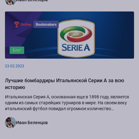
Блог
23.02.2023
Лучшие бомбардиры Итальянской Серии А за всю
историю
Итальянская Серия А, основанная еще в 1898 году, является
одним из самых старейших турниров в мире. На своем веку
итальянский футбол повидал огромное количество
талантливых и результативных...
Иван Беленцов