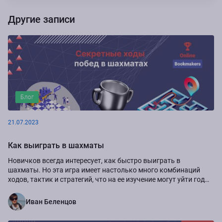
Другие записи
Блог
21.07.2023
Как выиграть в шахматы
Новичков всегда интересует, как быстро выиграть в
шахматы. Но эта игра имеет настолько много комбинаций
ходов, тактик и стратегий, что на ее изучение могут уйти годы.
Между тем выигрывать в шахматы...
Иван Беленцов