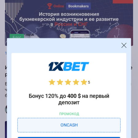
Блог
14.07.2023
История возникновения букмекерской индустрии и ее
развитие в России и СНГ
5
Букмекерская индустрия широко развита во всем мире, в том
числе и в России. Среди историков считается, что прототип
Бонус 120% до
400 $
на первый
букмекерской индустрии начал свое появление еще во
времена Римской империи. Принцип...
депозит
Иван Беленцов
ПРОМОКОД
ONCASH