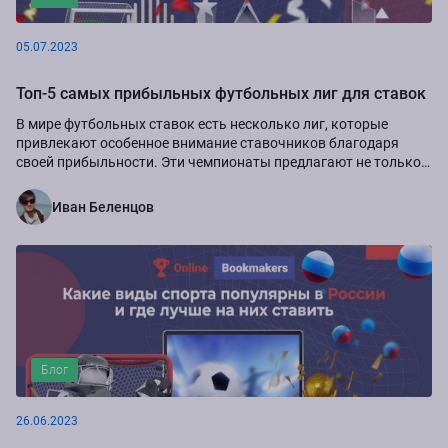
05.07.2023
Топ-5 самых прибыльных футбольных лиг для ставок
В мире футбольных ставок есть несколько лиг, которые
привлекают особенное внимание ставочников благодаря
своей прибыльности. Эти чемпионаты предлагают не только
захватывающий футбол, но и уникальные...
Иван Беленцов
Блог
26.06.2023