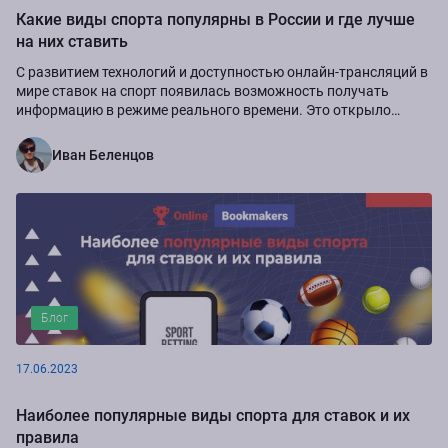
Какие виды спорта популярны в России и где лучше
на них ставить
С развитием технологий и доступностью онлайн-трансляций в
мире ставок на спорт появилась возможность получать
информацию в режиме реального времени. Это открыло
новые перспективы для любителей...
Иван Беленцов
Блог
17.06.2023
Наиболее популярные виды спорта для ставок и их
правила