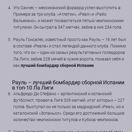
Уго Санчес – мексиканский форвард успел выступить в
Примере за три клуба: «Атлетик», «Реал» и «Райо
Вальекано», и может похвастаться пятью чемпионскими
титулами. Он сыграл в 347 матчах, забив в них 234 гола.
Рауль Гонсалес, известный просто как Рауль – 16 лет был
в составе «Реала» и стал легендой данного клуба. Помимо
того, что он – один из самых результативных голеадоров
Ла Лиги, забив 228 мячей в чужие ворота, показал себя и
как
лучший бомбардир сборной Испании
.
Рауль – лучший бомбардир сборной Испании
в топ-10 Ла Лиги
Альфредо Ди Стефано – аргентинский и испанский
футболист, провел в Лиге 329 матчей, итог которых – 227
голов. Выступал он не только за мадридский «Реал», но и
каталонский «Эспаньол». Среди его достижений большое
количество чемпионских титулов и Кубков чемпионов.