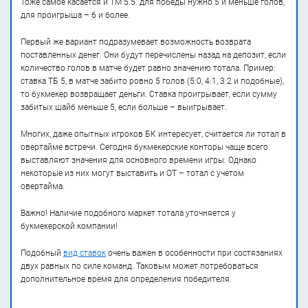
Тоже самое касается и ТМ 5.5. для победы нужно 5 и меньше голов,
для проигрыша – 6 и более.
Первый же вариант подразумевает возможность возврата
поставленных денег. Они будут перечислены назад на депозит, если
количество голов в матче будет равно значению тотала. Пример:
ставка ТБ 5, в матче забито ровно 5 голов (5:0, 4:1, 3:2 и подобные),
то букмекер возвращает деньги. Ставка проигрывает, если сумму
забитых шайб меньше 5, если больше – выигрывает.
Многих, даже опытных игроков БК интересует, считается ли тотал в
овертайме встречи. Сегодня букмекерские конторы чаще всего
выставляют значения для основного времени игры. Однако
некоторые из них могут выставить и ОТ – тотал с учетом
овертайма.
Важно! Наличие подобного маркет тотала уточняется у
букмекерской компании!
Подобный
вид ставок
очень важен в особенности при состязаниях
двух равных по силе команд. Таковым может потребоваться
дополнительное время для определения победителя.