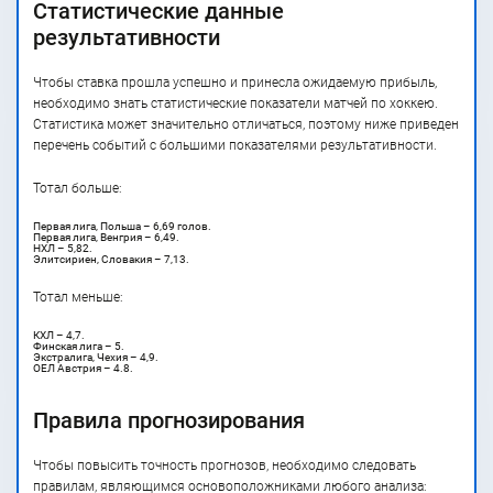
Статистические данные
результативности
Чтобы ставка прошла успешно и принесла ожидаемую прибыль,
необходимо знать статистические показатели матчей по хоккею.
Статистика может значительно отличаться, поэтому ниже приведен
перечень событий с большими показателями результативности.
Тотал больше:
Первая лига, Польша – 6,69 голов.
Первая лига, Венгрия – 6,49.
НХЛ – 5,82.
Элитсириен, Словакия – 7,13.
Тотал меньше:
КХЛ – 4,7.
Финская лига – 5.
Экстралига, Чехия – 4,9.
ОЕЛ Австрия – 4.8.
Правила прогнозирования
Чтобы повысить точность прогнозов, необходимо следовать
правилам, являющимся основоположниками любого анализа: