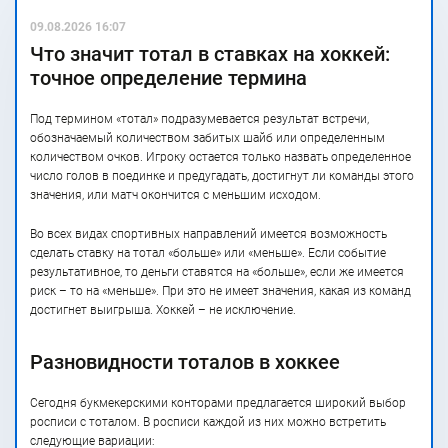
09.08.2026 16:07
Что значит тотал в ставках на хоккей:
точное определение термина
Под термином «тотал» подразумевается результат встречи,
обозначаемый количеством забитых шайб или определенным
количеством очков. Игроку остается только назвать определенное
число голов в поединке и предугадать, достигнут ли команды этого
значения, или матч окончится с меньшим исходом.
Во всех видах спортивных направлений имеется возможность
сделать ставку на тотал «больше» или «меньше». Если событие
результативное, то деньги ставятся на «больше», если же имеется
риск – то на «меньше». При это не имеет значения, какая из команд
достигнет выигрыша. Хоккей – не исключение.
Разновидности тоталов в хоккее
Сегодня букмекерскими конторами предлагается широкий выбор
росписи с тоталом. В росписи каждой из них можно встретить
следующие вариации: