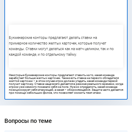
Букмекерские конторы предлагают делать ставки на
примерное количество желтых карточек, которые получат
команды. Ставки могут делаться как на матч целиком, так и по
каждой команде, и по отдельному тайму.
Некоторые букмекерские конторы предлагают ставить на то, какая команда
заработает больше желтых карточек. Также есть ставка на первого обладателя
желтой карточки – в этом случае игрок должен угадать, какая команда первой
получит карточку.
Ставка
чаще всего делается в режиме реального времени, когда
игроки уже немного показали себя на поле. Нужно определить, какая команда
позиционирует себя атакующей, а какая – обороняющейся. Защита часто делается
при помощи небольших фолов, что позволяет снизить темп атаки.
Вопросы по теме