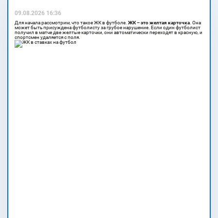
09.08.2026 16:36
Для начала рассмотрим, что такое ЖК в футболе.
ЖК – это желтая карточка
. Она
может быть присуждена футболисту за грубое нарушение. Если один футболист
получил в матче две желтые карточки, они автоматически переходят в красную, и
спортсмен удаляется с поля.