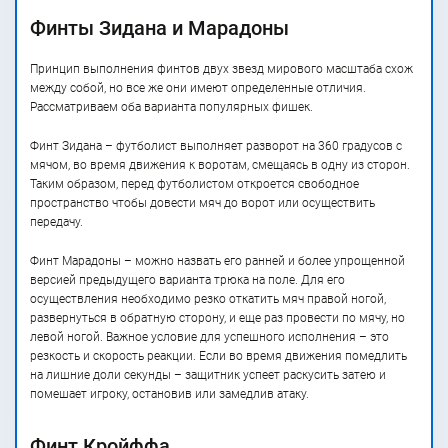
Финты Зидана и Марадоны
Принцип выполнения финтов двух звезд мирового масштаба схож
между собой, но все же они имеют определенные отличия.
Рассматриваем оба варианта популярных фишек.
Финт Зидана – футболист выполняет разворот на 360 градусов с
мячом, во время движения к воротам, смещаясь в одну из сторон.
Таким образом, перед футболистом откроется свободное
пространство чтобы довести мяч до ворот или осуществить
передачу.
Финт Марадоны – можно назвать его ранней и более упрощенной
версией предыдущего варианта трюка на поле. Для его
осуществления необходимо резко откатить мяч правой ногой,
развернуться в обратную сторону, и еще раз провести по мячу, но
левой ногой. Важное условие для успешного исполнения – это
резкость и скорость реакции. Если во время движения помедлить
на лишние доли секунды – защитник успеет раскусить затею и
помешает игроку, остановив или замедлив атаку.
Финт Кройффа