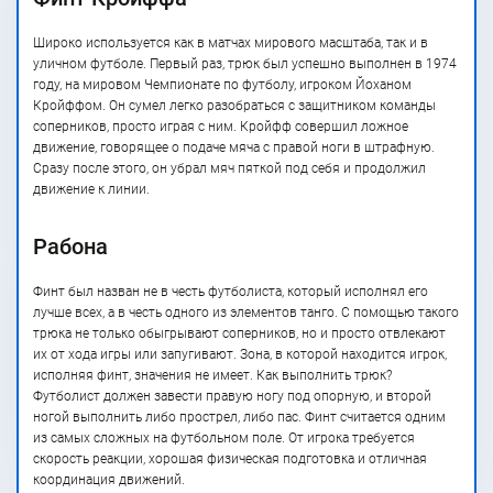
Широко используется как в матчах мирового масштаба, так и в
уличном футболе. Первый раз, трюк был успешно выполнен в 1974
году, на мировом Чемпионате по футболу, игроком Йоханом
Кройффом. Он сумел легко разобраться с защитником команды
соперников, просто играя с ним. Кройфф совершил ложное
движение, говорящее о подаче мяча с правой ноги в штрафную.
Сразу после этого, он убрал мяч пяткой под себя и продолжил
движение к линии.
Рабона
Финт был назван не в честь футболиста, который исполнял его
лучше всех, а в честь одного из элементов танго. С помощью такого
трюка не только обыгрывают соперников, но и просто отвлекают
их от хода игры или запугивают. Зона, в которой находится игрок,
исполняя финт, значения не имеет. Как выполнить трюк?
Футболист должен завести правую ногу под опорную, и второй
ногой выполнить либо прострел, либо пас. Финт считается одним
из самых сложных на футбольном поле. От игрока требуется
скорость реакции, хорошая физическая подготовка и отличная
координация движений.