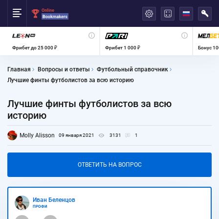
العربية
Фрибет до 25 000 ₽
Фрибет 1 000 ₽
Бонус 10
Главная
Вопросы и ответы
Футбольный справочник
Лучшие финты футболистов за всю историю
Лучшие финты футболистов за всю
историю
Molly Alisson
09 января 2021
3131
1
ОТВЕТИТЬ НА ВОПРОС
Иван Беленцов
ПРОФИ