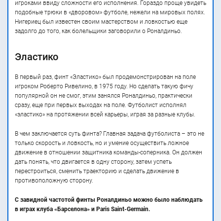
игроками ввиду сложности его исполнения. Гораздо проще увидеть
подобные трюки в «дворовом» футболе, нежели на мировых полях.
Нигериец был известен своим мастерством и ловкостью еще
задолго до того, как болельщики заговорили о Роналдиньо.
Эластико
В первый раз, финт «Эластико» был продемонстрирован на поле
игроком Роберто Ривелино, в 1975 году. Но сделать такую фичу
популярной он не смог, этим занялся Роналдиньо, практически
сразу, еще при первых выходах на поле. Футболист исполнял
«эластико» на протяжении всей карьеры, играя за разные клубы.
В чем заключается суть финта? Главная задача футболиста – это не
только скорость и ловкость, но и умение осуществить ложное
движение в отношении защитника команды-соперника. Он должен
дать понять, что двигается в одну сторону, затем успеть
перестроиться, сменить траекторию и сделать движение в
противоположную сторону.
С завидной частотой финты Роналдиньо можно было наблюдать
в играх клуба «Барселона» и Paris Saint-Germain.