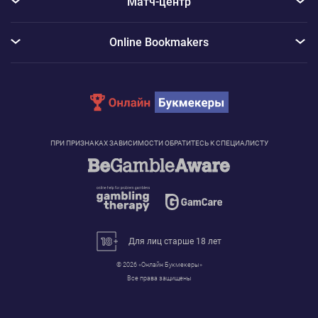
Матч-центр
Online Bookmakers
ПРИ ПРИЗНАКАХ ЗАВИСИМОСТИ ОБРАТИТЕСЬ К СПЕЦИАЛИСТУ
Для лиц старше 18 лет
© 2026 «Онлайн Букмекеры»
Сообщение с информацией об использовании Cookie
Все права защищены
Для реализации услуг и функций нашего сайта, а также для сбора данных о том, как
посетители взаимодействуют с ним, мы применяем в том числе и файлы cookie.
Нажимая «Принять», вы соглашаетесь с использованием нами таких инструментов.