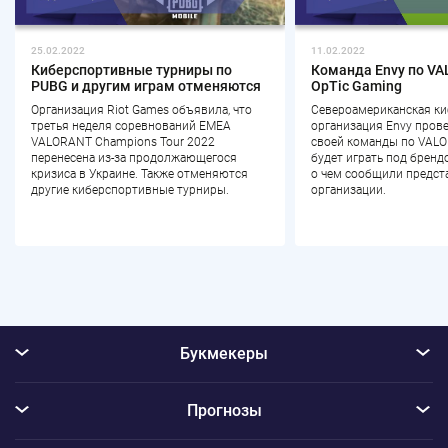
25.02.2022
11.02.2022
Киберспортивные турниры по
Команда Envy по V
PUBG и другим играм отменяются
OpTic Gaming
Организация Riot Games объявила, что
Североамериканская к
третья неделя соревнований EMEA
организация Envy пров
VALORANT Champions Tour 2022
своей команды по VALO
перенесена из-за продолжающегося
будет играть под бренд
кризиса в Украине. Также отменяются
о чем сообщили предст
другие киберспортивные турниры.
организации.
Букмекеры
Прогнозы