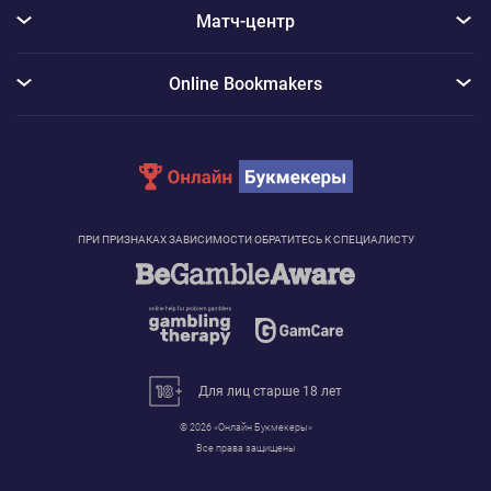
Матч-центр
Online Bookmakers
ПРИ ПРИЗНАКАХ ЗАВИСИМОСТИ ОБРАТИТЕСЬ К СПЕЦИАЛИСТУ
Для лиц старше 18 лет
© 2026 «Онлайн Букмекеры»
Сообщение с информацией об использовании Cookie
Все права защищены
Для реализации услуг и функций нашего сайта, а также для сбора данных о том, как
посетители взаимодействуют с ним, мы применяем в том числе и файлы cookie.
Нажимая «Принять», вы соглашаетесь с использованием нами таких инструментов.