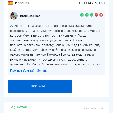
Испания
П2+ТМ 2.5:
1.97
Иван Беленцов
27 июня в Гвадалахаре на стадионе «Guadalajara Stadium»
состоится матч 3-го тура группового этапа чемпионата мира, в
котором «Уругвай» сыграет против «Испании». Перед
заключительным туром ситуация в группе H остается
полностью открытой, поэтому цена ошибки для обеих команд
крайне высока. Уругвай «Уругвай» пока не смог выиграть ни
одного матча на турнире. Команда Бьелсы дважды играла
вничью и подходит к последнему туру под серьезным
давлением. Особенно болезненной стала потеря очков против...
Прогноз Уругвай - Испания
ПОСТАВИТЬ
ФУТБОЛ
22.06.2026
01:00