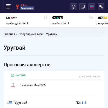
العربية
Фрибет до 25 000 ₽
Фрибет 1 000 ₽
Бонус 10
Главная
Популярные теги
Уругвай
Уругвай
Прогнозы экспертов
ФУТБОЛ
27.06.2026
03:00
Чемпионат Мира 2022
Уругвай
П2:
1.5