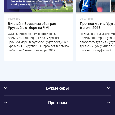
04.07.2018
14.10.2021
Прогноз матча Уруг
Винлайн: Бразилия обыграет
6 июля 2018
Уругвай в отборе на ЧМ
Победа в этом матче м
Самым интересным спортивным
приблизить французов 
событием пятницы, 15 октября, по
второго титула или уру
крайней мере, в футболе будет поединок
третьему кубку мира в 
Бразилия – Уругвай. Он пройдет в рамках
шагнет в полуфинал?
отбора на Чемпионат мира 2022.
Букмекеры
Прогнозы