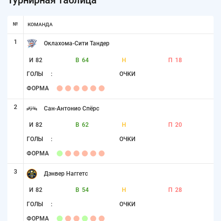
№
КОМАНДА
1
Оклахома-Сити Тандер
И
82
В
64
Н
П
18
ГОЛЫ
:
ОЧКИ
ФОРМА
2
Сан-Антонио Спёрс
И
82
В
62
Н
П
20
ГОЛЫ
:
ОЧКИ
ФОРМА
3
Дэнвер Наггетс
И
82
В
54
Н
П
28
ГОЛЫ
:
ОЧКИ
ФОРМА