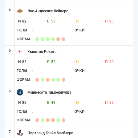
4
Лос-Анджелес Лейкерс
И
82
В
53
Н
П
29
ГОЛЫ
:
ОЧКИ
ФОРМА
5
Хьюстон Рокетс
И
82
В
52
Н
П
30
ГОЛЫ
:
ОЧКИ
ФОРМА
6
Миннесота Тимбервулвз
И
82
В
49
Н
П
33
ГОЛЫ
:
ОЧКИ
ФОРМА
7
Портленд Трэйл Блэйзерс