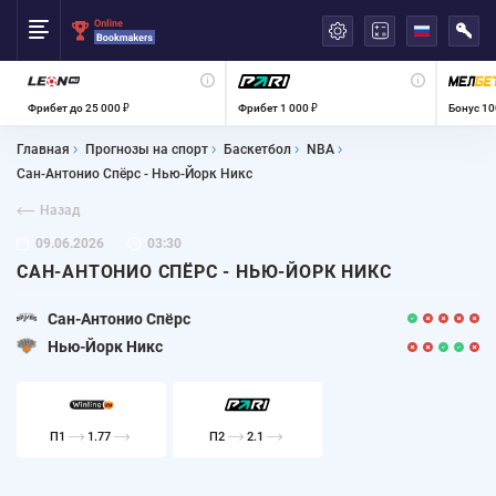
العربية
Фрибет до 25 000 ₽
Фрибет 1 000 ₽
Бонус 10
Главная
Прогнозы на спорт
Баскетбол
NBA
Сан-Антонио Спёрс - Нью-Йорк Никс
Назад
09.06.2026
03:30
САН-АНТОНИО СПЁРС - НЬЮ-ЙОРК НИКС
Сан-Антонио Спёрс
Нью-Йорк Никс
П1
1.77
П2
2.1