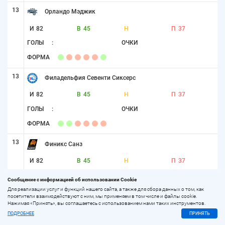
13
Орландо Мэджик
И
82
В
45
Н
П
37
ГОЛЫ
:
ОЧКИ
ФОРМА
13
Филадельфия Севенти Сиксерс
И
82
В
45
Н
П
37
ГОЛЫ
:
ОЧКИ
ФОРМА
13
Финикс Санз
И
82
В
45
Н
П
37
ГОЛЫ
:
ОЧКИ
Сообщение с информацией об использовании Cookie
ФОРМА
Для реализации услуг и функций нашего сайта, а также для сбора данных о том, как
посетители взаимодействуют с ним, мы применяем в том числе и файлы cookie.
Нажимая «Принять», вы соглашаетесь с использованием нами таких инструментов.
16
Шарлотт Хорнетс
ПОДРОБНЕЕ
ПРИНЯТЬ