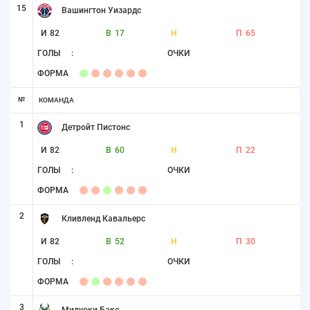
15
Вашингтон Уизардс
И
82
В
17
Н
П
65
ГОЛЫ
:
ОЧКИ
ФОРМА
№
КОМАНДА
1
Детройт Пистонс
И
82
В
60
Н
П
22
ГОЛЫ
:
ОЧКИ
ФОРМА
2
Кливленд Кавальерс
И
82
В
52
Н
П
30
ГОЛЫ
:
ОЧКИ
ФОРМА
3
Милуоки Бакс