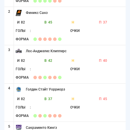
ФОРМА
2
Финикс Санз
И
82
В
45
Н
П
37
ГОЛЫ
:
ОЧКИ
ФОРМА
3
Лос-Анджелес Клипперс
И
82
В
42
Н
П
40
ГОЛЫ
:
ОЧКИ
ФОРМА
4
Голден Стэйт Уорриорз
И
82
В
37
Н
П
45
ГОЛЫ
:
ОЧКИ
ФОРМА
5
Сакраменто Кингз