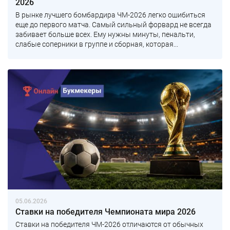
2026
В рынке лучшего бомбардира ЧМ-2026 легко ошибиться
еще до первого матча. Самый сильный форвард не всегда
забивает больше всех. Ему нужны минуты, пенальти,
слабые соперники в группе и сборная, которая...
05.06.2026
Ставки на победителя Чемпионата мира 2026
Ставки на победителя ЧМ-2026 отличаются от обычных