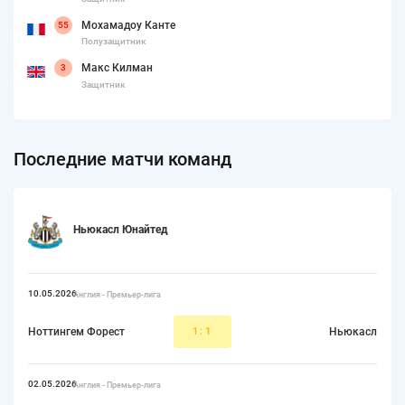
Мохамадоу Канте
55
Полузащитник
Макс Килман
3
Защитник
Последние матчи команд
Ньюкасл Юнайтед
10.05.2026
Англия - Премьер-лига
Ноттингем Форест
1:
1
Ньюкасл
02.05.2026
Англия - Премьер-лига