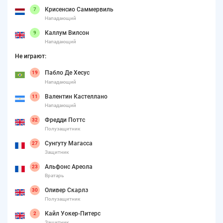
Крисенсио Саммервиль
7
Нападающий
Каллум Вилсон
9
Нападающий
Не играют:
Пабло Де Хесус
19
Нападающий
Валентин Кастеллано
11
Нападающий
Фредди Поттс
32
Полузащитник
Сунгуту Магасса
27
Защитник
Альфонс Ареола
23
Вратарь
Оливер Скарлз
30
Полузащитник
Кайл Уокер-Питерс
2
Защитник