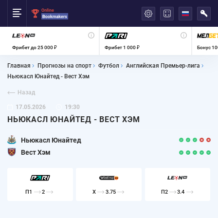
العربية
Фрибет до 25 000 ₽
Фрибет 1 000 ₽
Бонус 10
Главная
Прогнозы на спорт
Футбол
Английская Премьер-лига
Ньюкасл Юнайтед - Вест Хэм
Назад
17.05.2026
19:30
НЬЮКАСЛ ЮНАЙТЕД - ВЕСТ ХЭМ
Ньюкасл Юнайтед
Вест Хэм
П1
2
X
3.75
П2
3.4