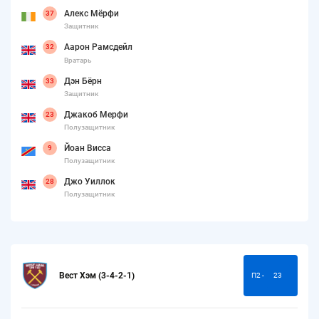
Алекс Мёрфи
37
Защитник
Аарон Рамсдейл
32
Вратарь
Дэн Бёрн
33
Защитник
Джакоб Мерфи
23
Полузащитник
Йоан Висса
9
Полузащитник
Джо Уиллок
28
Полузащитник
Вест Хэм (3-4-2-1)
П2 -
23