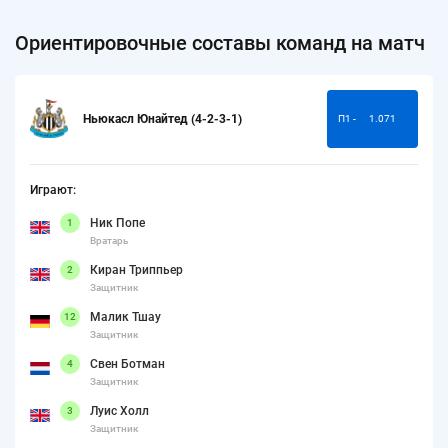
Ориентировочные составы команд на матч
Ньюкасл Юнайтед (4-2-3-1)
П1 -
1.071
Играют:
Ник Попе
1
Вратарь
Киран Триппьер
2
Защитник
Малик Тшау
12
Защитник
Свен Ботман
4
Защитник
Луис Холл
3
Защитник