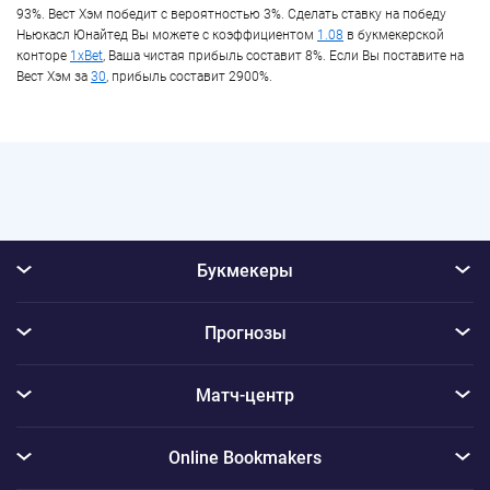
93%. Вест Хэм победит с вероятностью 3%. Сделать ставку на победу
Ньюкасл Юнайтед Вы можете с коэффициентом
1.08
в букмекерской
конторе
1xBet
, Ваша чистая прибыль составит 8%. Если Вы поставите на
Вест Хэм за
30
, прибыль составит 2900%.
Букмекеры
Прогнозы
Матч-центр
Online Bookmakers