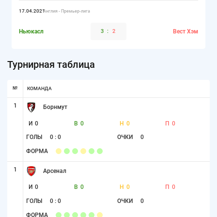
17.04.2021
Англия - Премьер-лига
Ньюкасл
3
:
2
Вест Хэм
Турнирная таблица
№
КОМАНДА
1
Борнмут
И
0
В
0
Н
0
П
0
ГОЛЫ
0 : 0
ОЧКИ
0
ФОРМА
1
Арсенал
И
0
В
0
Н
0
П
0
ГОЛЫ
0 : 0
ОЧКИ
0
ФОРМА