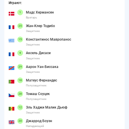
Играют:
Мадс Хермансен
1
Вратарь
Жан-Клер Тодибо
25
Защитник
Константинос Мавропанос
15
Защитник
Аксель Дисаси
4
Защитник
Аарон Уан-Биссака
29
Защитник
Матеус Фернандес
18
Полузащитник
Томаш Соуцек
28
Полузащитник
Эль Хаджи Малик Дьюф
12
Защитник
Джаррод Боуэн
20
Нападающий