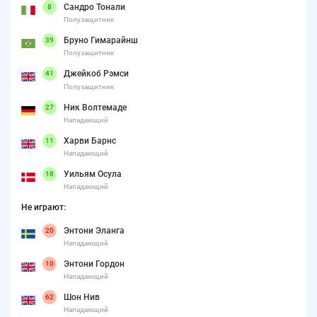
Сандро Тонали
8
Полузащитник
Бруно Гимарайнш
39
Полузащитник
Джейкоб Рэмси
41
Полузащитник
Ник Волтемаде
27
Нападающий
Харви Барнс
11
Нападающий
Уильям Осула
18
Нападающий
Не играют:
Энтони Эланга
20
Нападающий
Энтони Гордон
10
Нападающий
Шон Нив
62
Нападающий