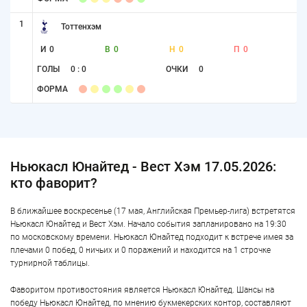
1
Тоттенхэм
И
0
В
0
Н
0
П
0
ГОЛЫ
0 : 0
ОЧКИ
0
ФОРМА
Ньюкасл Юнайтед - Вест Хэм 17.05.2026:
кто фаворит?
В ближайшее воскресенье (17 мая, Английская Премьер-лига) встретятся
Ньюкасл Юнайтед и Вест Хэм. Начало события запланировано на 19:30
по московскому времени. Ньюкасл Юнайтед подходит к встрече имея за
плечами 0 побед, 0 ничьих и 0 поражений и находится на 1 строчке
турнирной таблицы.
Фаворитом противостояния является Ньюкасл Юнайтед. Шансы на
победу Ньюкасл Юнайтед, по мнению букмекерских контор, составляют