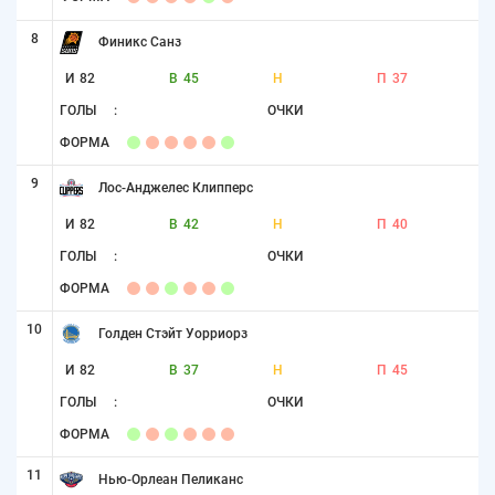
8
Финикс Санз
И
82
В
45
Н
П
37
ГОЛЫ
:
ОЧКИ
ФОРМА
9
Лос-Анджелес Клипперс
И
82
В
42
Н
П
40
ГОЛЫ
:
ОЧКИ
ФОРМА
10
Голден Стэйт Уорриорз
И
82
В
37
Н
П
45
ГОЛЫ
:
ОЧКИ
ФОРМА
11
Нью-Орлеан Пеликанс