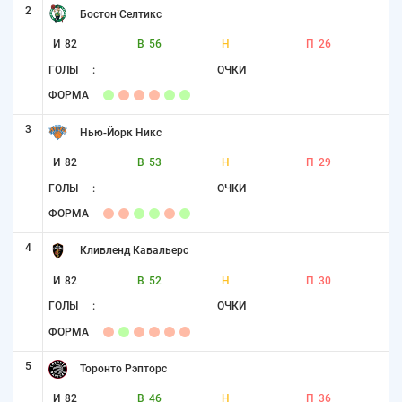
2
Бостон Селтикс
И
82
В
56
Н
П
26
ГОЛЫ
:
ОЧКИ
ФОРМА
3
Нью-Йорк Никс
И
82
В
53
Н
П
29
ГОЛЫ
:
ОЧКИ
ФОРМА
4
Кливленд Кавальерс
И
82
В
52
Н
П
30
ГОЛЫ
:
ОЧКИ
ФОРМА
5
Торонто Рэпторс
И
82
В
46
Н
П
36