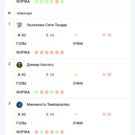
ФОРМА
№
КОМАНДА
1
Оклахома-Сити Тандер
И
82
В
64
Н
П
18
ГОЛЫ
:
ОЧКИ
ФОРМА
2
Дэнвер Наггетс
И
82
В
54
Н
П
28
ГОЛЫ
:
ОЧКИ
ФОРМА
3
Миннесота Тимбервулвз
И
82
В
49
Н
П
33
ГОЛЫ
:
ОЧКИ
ФОРМА