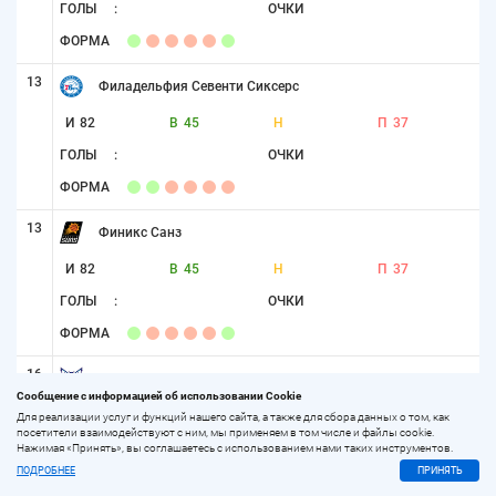
ГОЛЫ
:
ОЧКИ
ФОРМА
13
Филадельфия Севенти Сиксерс
И
82
В
45
Н
П
37
ГОЛЫ
:
ОЧКИ
ФОРМА
13
Финикс Санз
И
82
В
45
Н
П
37
ГОЛЫ
:
ОЧКИ
ФОРМА
16
Шарлотт Хорнетс
Сообщение с информацией об использовании Cookie
И
82
В
44
Н
П
38
Для реализации услуг и функций нашего сайта, а также для сбора данных о том, как
посетители взаимодействуют с ним, мы применяем в том числе и файлы cookie.
ГОЛЫ
:
ОЧКИ
Нажимая «Принять», вы соглашаетесь с использованием нами таких инструментов.
ПОДРОБНЕЕ
ПРИНЯТЬ
ФОРМА