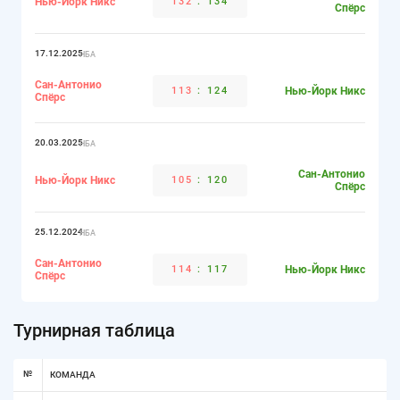
Нью-Йорк Никс
132
:
134
Спёрс
17.12.2025
НБА
Сан-Антонио
113
:
124
Нью-Йорк Никс
Спёрс
20.03.2025
НБА
Сан-Антонио
Нью-Йорк Никс
105
:
120
Спёрс
25.12.2024
НБА
Сан-Антонио
114
:
117
Нью-Йорк Никс
Спёрс
Турнирная таблица
№
КОМАНДА