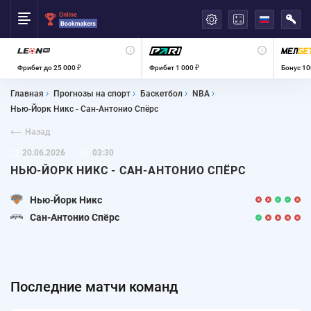
العربية
Фрибет до 25 000 ₽
Фрибет 1 000 ₽
Бонус 10
Главная
Прогнозы на спорт
Баскетбол
NBA
Нью-Йорк Никс - Сан-Антонио Спёрс
Назад
20.06.2026
03:30
НЬЮ-ЙОРК НИКС - САН-АНТОНИО СПЁРС
Нью-Йорк Никс
Сан-Антонио Спёрс
Последние матчи команд