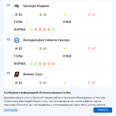
13
Орландо Мэджик
И
82
В
45
Н
П
37
ГОЛЫ
:
ОЧКИ
ФОРМА
13
Филадельфия Севенти Сиксерс
И
82
В
45
Н
П
37
ГОЛЫ
:
ОЧКИ
ФОРМА
13
Финикс Санз
И
82
В
45
Н
П
37
ГОЛЫ
:
ОЧКИ
Сообщение с информацией об использовании Cookie
ФОРМА
Для реализации услуг и функций нашего сайта, а также для сбора данных о том, как
посетители взаимодействуют с ним, мы применяем в том числе и файлы cookie.
Нажимая «Принять», вы соглашаетесь с использованием нами таких инструментов.
16
Шарлотт Хорнетс
ПОДРОБНЕЕ
ПРИНЯТЬ