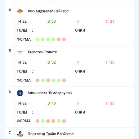
4
Лос-Анджелес Лейкерс
И
82
В
53
Н
П
29
ГОЛЫ
:
ОЧКИ
ФОРМА
5
Хьюстон Рокетс
И
82
В
52
Н
П
30
ГОЛЫ
:
ОЧКИ
ФОРМА
6
Миннесота Тимбервулвз
И
82
В
49
Н
П
33
ГОЛЫ
:
ОЧКИ
ФОРМА
7
Портленд Трэйл Блэйзерс