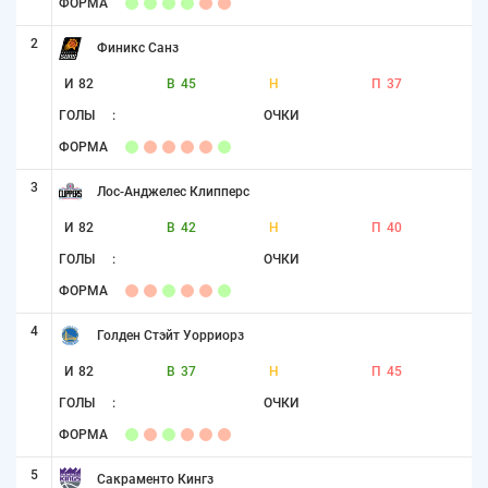
ФОРМА
2
Финикс Санз
И
82
В
45
Н
П
37
ГОЛЫ
:
ОЧКИ
ФОРМА
3
Лос-Анджелес Клипперс
И
82
В
42
Н
П
40
ГОЛЫ
:
ОЧКИ
ФОРМА
4
Голден Стэйт Уорриорз
И
82
В
37
Н
П
45
ГОЛЫ
:
ОЧКИ
ФОРМА
5
Сакраменто Кингз