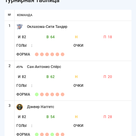
№
КОМАНДА
1
Оклахома-Сити Тандер
И
82
В
64
Н
П
18
ГОЛЫ
:
ОЧКИ
ФОРМА
2
Сан-Антонио Спёрс
И
82
В
62
Н
П
20
ГОЛЫ
:
ОЧКИ
ФОРМА
3
Дэнвер Наггетс
И
82
В
54
Н
П
28
ГОЛЫ
:
ОЧКИ
ФОРМА