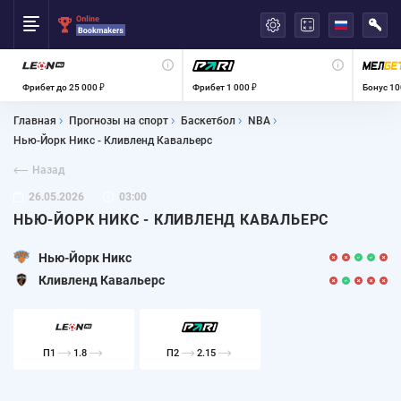
العربية
Фрибет до 25 000 ₽
Фрибет 1 000 ₽
Бонус 10
Главная
Прогнозы на спорт
Баскетбол
NBA
Нью-Йорк Никс - Кливленд Кавальерс
Назад
26.05.2026
03:00
НЬЮ-ЙОРК НИКС - КЛИВЛЕНД КАВАЛЬЕРС
Нью-Йорк Никс
Кливленд Кавальерс
П1
1.8
П2
2.15