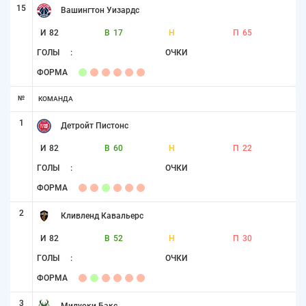
15
Вашингтон Уизардс
И
82
В
17
Н
П
65
ГОЛЫ
:
ОЧКИ
ФОРМА
№
КОМАНДА
1
Детройт Пистонс
И
82
В
60
Н
П
22
ГОЛЫ
:
ОЧКИ
ФОРМА
2
Кливленд Кавальерс
И
82
В
52
Н
П
30
ГОЛЫ
:
ОЧКИ
ФОРМА
3
Милуоки Бакс