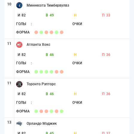
10
Миннесота Тимбервулвз
И
82
В
49
Н
П
33
ГОЛЫ
:
ОЧКИ
ФОРМА
11
Атланта Хокс
И
82
В
46
Н
П
36
ГОЛЫ
:
ОЧКИ
ФОРМА
11
Торонто Рэпторс
И
82
В
46
Н
П
36
ГОЛЫ
:
ОЧКИ
ФОРМА
13
Орландо Мэджик
И
82
В
45
Н
П
37