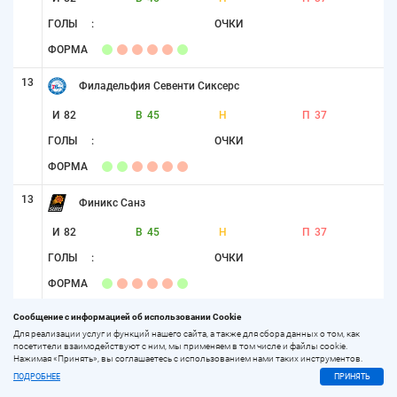
ГОЛЫ
:
ОЧКИ
ФОРМА
13
Филадельфия Севенти Сиксерс
И
82
В
45
Н
П
37
ГОЛЫ
:
ОЧКИ
ФОРМА
13
Финикс Санз
И
82
В
45
Н
П
37
ГОЛЫ
:
ОЧКИ
ФОРМА
16
Сообщение с информацией об использовании Cookie
Шарлотт Хорнетс
Для реализации услуг и функций нашего сайта, а также для сбора данных о том, как
посетители взаимодействуют с ним, мы применяем в том числе и файлы cookie.
И
82
В
44
Н
П
38
Нажимая «Принять», вы соглашаетесь с использованием нами таких инструментов.
ГОЛЫ
:
ОЧКИ
ПОДРОБНЕЕ
ПРИНЯТЬ