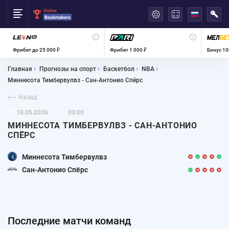
العربية
Фрибет до 25 000 ₽
Фрибет 1 000 ₽
Бонус 10
Главная
Прогнозы на спорт
Баскетбол
NBA
Миннесота Тимбервулвз - Сан-Антонио Спёрс
Назад
18.05.2026
03:00
МИННЕСОТА ТИМБЕРВУЛВЗ - САН-АНТОНИО
СПЁРС
Миннесота Тимбервулвз
Сан-Антонио Спёрс
Последние матчи команд