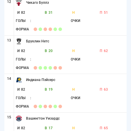
12
Чикаго Буллз
И
82
В
31
Н
П
51
ГОЛЫ
:
ОЧКИ
ФОРМА
13
Бруклин Нетс
И
82
В
20
Н
П
62
ГОЛЫ
:
ОЧКИ
ФОРМА
14
Индиана Пэйсерс
И
82
В
19
Н
П
63
ГОЛЫ
:
ОЧКИ
ФОРМА
15
Вашингтон Уизардс
И
82
В
17
Н
П
65