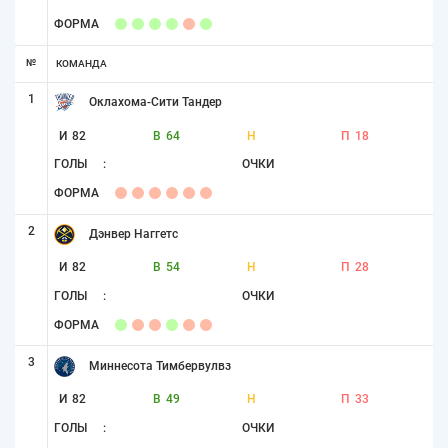
ФОРМА
№
КОМАНДА
1
Оклахома-Сити Тандер
И
82
В
64
Н
П
18
ГОЛЫ
:
ОЧКИ
ФОРМА
2
Дэнвер Наггетс
И
82
В
54
Н
П
28
ГОЛЫ
:
ОЧКИ
ФОРМА
3
Миннесота Тимбервулвз
И
82
В
49
Н
П
33
ГОЛЫ
:
ОЧКИ