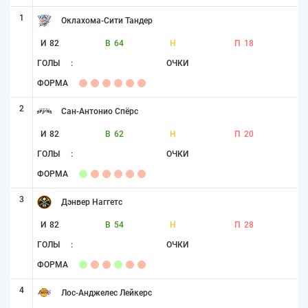
1
Оклахома-Сити Тандер
И
82
В
64
Н
П
18
ГОЛЫ
:
ОЧКИ
ФОРМА
2
Сан-Антонио Спёрс
И
82
В
62
Н
П
20
ГОЛЫ
:
ОЧКИ
ФОРМА
3
Дэнвер Наггетс
И
82
В
54
Н
П
28
ГОЛЫ
:
ОЧКИ
ФОРМА
4
Лос-Анджелес Лейкерс