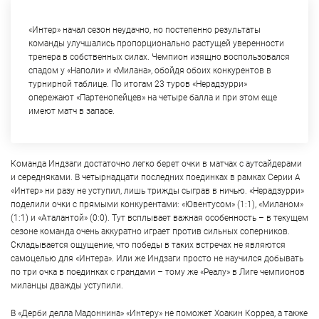
«Интер» начал сезон неудачно, но постепенно результаты
команды улучшались пропорционально растущей уверенности
тренера в собственных силах. Чемпион изящно воспользовался
спадом у «Наполи» и «Милана», обойдя обоих конкурентов в
турнирной таблице. По итогам 23 туров «Нерадзурри»
опережают «Партенопейцев» на четыре балла и при этом еще
имеют матч в запасе.
Команда Индзаги достаточно легко берет очки в матчах с аутсайдерами
и середняками. В четырнадцати последних поединках в рамках Серии А
«Интер» ни разу не уступил, лишь трижды сыграв в ничью. «Нерадзурри»
поделили очки с прямыми конкурентами: «Ювентусом» (1:1), «Миланом»
(1:1) и «Аталантой» (0:0). Тут всплывает важная особенность – в текущем
сезоне команда очень аккуратно играет против сильных соперников.
Складывается ощущение, что победы в таких встречах не являются
самоцелью для «Интера». Или же Индзаги просто не научился добывать
по три очка в поединках с грандами – тому же «Реалу» в Лиге чемпионов
миланцы дважды уступили.
В «Дерби делла Мадоннина» «Интеру» не поможет Хоакин Корреа, а также