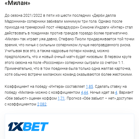
«Милан»
До сезона 2021/2022 в пяти из шести последних «Дерби делла
Мадоннина» соперники забивали минимум три гола. Однако после
прихода на тренерский пост «Нерадзурри» Симоне Индзаги «Интер» стал
действовать в поединках против грандов гораздо более прагматично.
«Милан» так играет уже давно, Стефано Пиоли придерживается той точки
зрения, что ничья с сильным соперником лучше неоправданного риска.
Учитывая все это, а также кадровые потери команд, можно
предположить, что и новый очный матч будет низовым. В первом круге
этого сезона на поле «Россонери» соперники сыграли со счетом 1:1.
Примечательно, что в том поединке была только одна желтая карточка,
хотя обычно встречи миланских команд оказываются более жестокими.
Коэффициент на победу «Интера» составляет
1,85
. Сделать ставку на
победу «Милана» можно с коэффициентом
4,44
. Ничья идет за
4
. Вариант
«Обе забьют» оценен коффом
1,71
. Прогноз «Обе забьют – нет» доступен
с коэффициентом
2,082
.