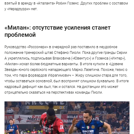
взятый в аренду в «Аталанта» Робин Гозенс. Других проблем с составом
у «Нерадзурри» нет.
«Милан»: отсутствие усиления станет
проблемой
Руководство «Россонери» в очередной раз поставило в неудобное
положение тренерский штаб Стефано Пиоли. Пока другие гранды Серии
А укреплялись, подписывая Влаховича («Ювентус») и Гозенса («Интер»),
«Милан» искал более бюджетные варианты. В итоге купили в «Црвене
Звезде» юного сербского нападающего Марко Лазетича. Похоже, тезис о
том, что пара форвардов Ибрагимович – Жиру слишком стара для того,
чтобы оставаться основной, был воспринят слишком буквально. В итоге
кадровый дефицит как был, так и остался. На дистанции это может
отрицательно сказаться на перспективах команды Пиоли.