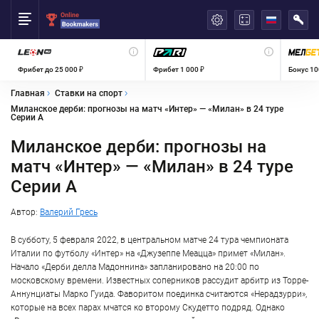
العربية
Фрибет до 25 000 ₽
Фрибет 1 000 ₽
Бонус 10
Главная
Ставки на спорт
Миланское дерби: прогнозы на матч «Интер» — «Милан» в 24 туре
Серии А
Миланское дерби: прогнозы на
матч «Интер» — «Милан» в 24 туре
Серии А
Автор:
Валерий Гресь
В субботу, 5 февраля 2022, в центральном матче 24 тура чемпионата
Италии по футболу «Интер» на «Джузеппе Меацца» примет «Милан».
Начало «Дерби делла Мадоннина» запланировано на 20:00 по
московскому времени. Известных соперников рассудит арбитр из Торре-
Аннунциаты Марко Гуида. Фаворитом поединка считаются «Нерадзурри»,
которые на всех парах мчатся ко второму Скудетто подряд. Однако