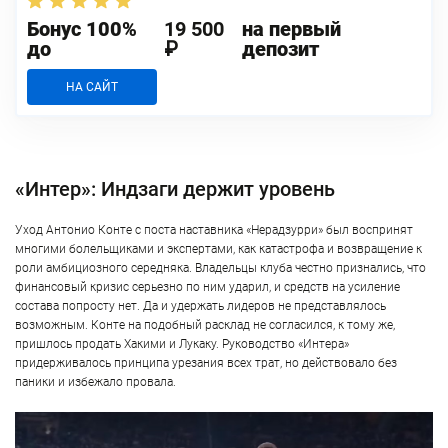
Бонус 100%
19 500
на первый
до
₽
депозит
НА САЙТ
«Интер»: Индзаги держит уровень
Уход Антонио Конте с поста наставника «Нерадзурри» был воспринят
многими болельщиками и экспертами, как катастрофа и возвращение к
роли амбициозного середняка. Владельцы клуба честно признались, что
финансовый кризис серьезно по ним ударил, и средств на усиление
состава попросту нет. Да и удержать лидеров не представлялось
возможным. Конте на подобный расклад не согласился, к тому же,
пришлось продать Хакими и Лукаку. Руководство «Интера»
придерживалось принципа урезания всех трат, но действовало без
паники и избежало провала.