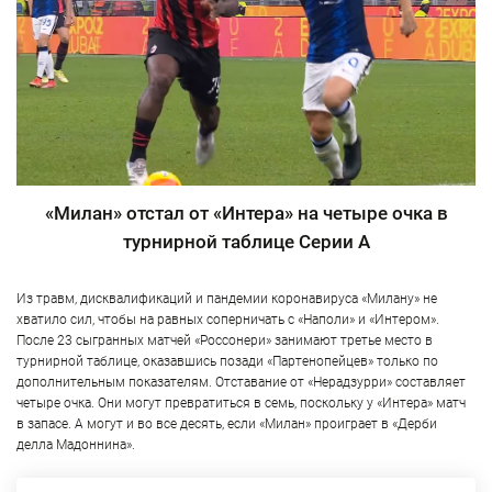
«Милан» отстал от «Интера» на четыре очка в
турнирной таблице Серии А
Из травм, дисквалификаций и пандемии коронавируса «Милану» не
хватило сил, чтобы на равных соперничать с «Наполи» и «Интером».
После 23 сыгранных матчей «Россонери» занимают третье место в
турнирной таблице, оказавшись позади «Партенопейцев» только по
дополнительным показателям. Отставание от «Нерадзурри» составляет
четыре очка. Они могут превратиться в семь, поскольку у «Интера» матч
в запасе. А могут и во все десять, если «Милан» проиграет в «Дерби
делла Мадоннина».