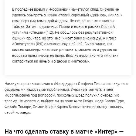
В последнее время у «Россонери» наметился спад. Сначала не
удалось обыграть в Кубке Италии скромный «Дженоа», «Милан»
взял верх над командой Андрея Шевченко только в экстра-
таймах. Затем подопечные Пиоли и вовсе в рамках Серии А
уступили «Специи» (1:2). Не обошлось без результативной
ошибки арбитра, но это не снимает вину с команды. А игра с
«Ювентусом» (0:0) оказалась скучнейшей. Было видно, как
сильно команды не хотели рисковать, моментов и ударов по
воротам практически не было. Вполне вероятно, что «Милан»
согласиться на ничью и в дерби с «Интером».
Накануне противостояния с «Нерадзурри» Стефано Пиоли столкнулся с
серьезными кадровыми проблемами. Участие в матче Златана
Ибрагимовича под вопросом, поскольку швед получил очередную
травму. Не известно, выйдет ли на поле Анте Ребич. Фоде Балло-Туре,
Фикайо Томори, Симон Кьер и Фрэнк Кессье точно не смогут помочь
своей команде.
На что сделать ставку в матче «Интер» —