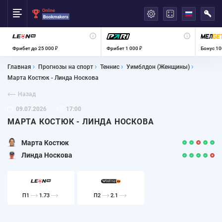
العربية
Фрибет до 25 000 ₽
Фрибет 1 000 ₽
Бонус 10
Главная
Прогнозы на спорт
Теннис
Уимблдон (Женщины)
Марта Костюк - Линда Носкова
Назад
09.07.2026
17:00
МАРТА КОСТЮК - ЛИНДА НОСКОВА
Марта Костюк
Линда Носкова
П1
1.73
П2
2.1