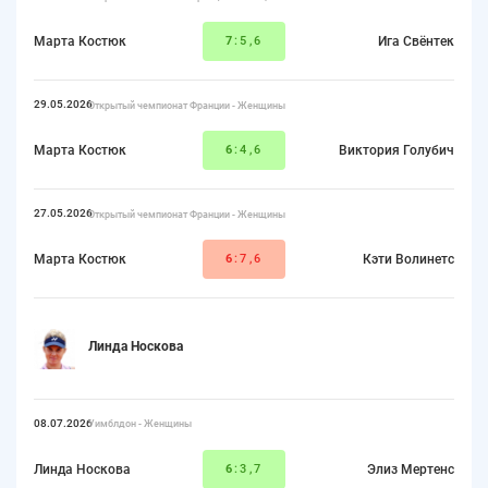
Марта Костюк
7
:5,6
Ига Свёнтек
29.05.2026
Открытый чемпионат Франции - Женщины
Марта Костюк
6
:4,6
Виктория Голубич
27.05.2026
Открытый чемпионат Франции - Женщины
Марта Костюк
6
:7,6
Кэти Волинетс
Линда Носкова
08.07.2026
Уимблдон - Женщины
Линда Носкова
6
:3,7
Элиз Мертенс