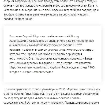
сборная Марокко нацелена на победу, тем более, что с каждой стадией
становится все меньше конкурентов в борьбе за чемпионство. Кстати,
«Атласские львы» пробились в плей-офф уже в третий раз подряд. Да и
вообще команда выиграла четырнадцать из своих шестнадцати
последних поединков.
Во главе сборной Марокко – небезызвестный Вахид
Халилходжич. Югославскому специалисту уже 69 лет, но он все
еще в строю и мечтает взять трофей со сборной. Этот
наставник работал в разных уголках мира, некоторые команды,
которые тренировал Халилходжич, до сих пор кажутся
экзотичными. Опыт подготовки африканских сборных у Вахда
есть: он был рулевым в Алжире и Кот-д’Ивуаре. Что касается
Марокко, наставник работал с клубом «Раджа», где в конце 1990-
х годов выиграл немало титулов.
В рамках группового этапа Кубка Африки-2021 Марокко начал свой путь
с матча против Ганы. Казалось, что это битва двух главных соперников
по квартету, но на деле «Атласские львы» показали более
содержательный футбол и по делу победили. Правда, довольно скором,