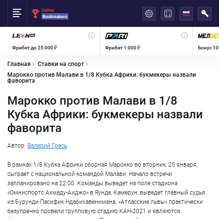
العربية
Фрибет до 25 000 ₽
Фрибет 1 000 ₽
Бонус 10
Главная
Ставки на спорт
Марокко против Малави в 1/8 Кубка Африки: букмекеры назвали
фаворита
Марокко против Малави в 1/8
Кубка Африки: букмекеры назвали
фаворита
Автор:
Валерий Гресь
В рамках 1/8 Кубка Африки сборная Марокко во вторник, 25 января,
сыграет с национальной командой Малави. Начало встречи
запланировано на 22:00. Команды выведет на поле стадиона
«Омниспортс Ахмаду-Аиджо» в Яунде, Камерун, выведет главный судья
из Бурунди Пасифик Ндабихавенимана. «Атласские львы» практически
безупречно провели групповую стадию КАН-2021 и являются