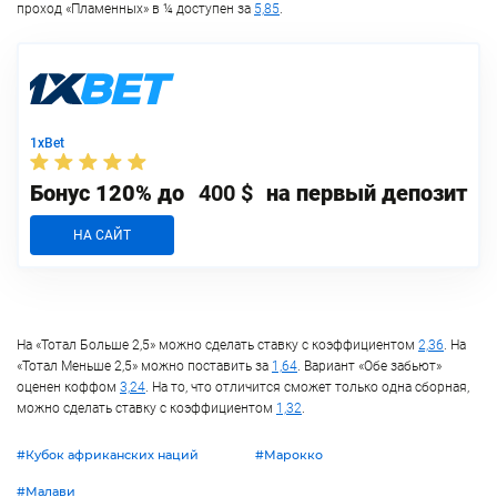
проход «Пламенных» в ¼ доступен за
5,85
.
1xBet
Бонус 120% до
400 $
на первый депозит
НА САЙТ
На «Тотал Больше 2,5» можно сделать ставку с коэффициентом
2,36
. На
«Тотал Меньше 2,5» можно поставить за
1,64
. Вариант «Обе забьют»
оценен коффом
3,24
. На то, что отличится сможет только одна сборная,
можно сделать ставку с коэффициентом
1,32
.
#Кубок африканских наций
#Марокко
#Малави