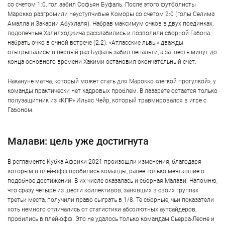
со счетом 1:0, гол забил Софьян Буфаль. После этого футболисты
Марокко разгромили неуступчивые Коморы со счетом 2:0 (голы Селима
Амалла и Закарии Абухлаля). Набрав максимум очков в двух поединках,
подопечные Халилходжича расслабились и позволили сборной Габона
набрать очко в очной встрече (2:2). «Атласские львы» дважды
отыгрывались: в первый раз Буфаль забил пенальти, а за шесть минут до
конца основного времени Хакими остановил окончательный счет.
Накануне матча, который может стать для Марокко «легкой прогулкой», у
команды практически нет кадровых проблем. В лазарете остается только
полузащитник из «КПР» Ильяс Чейр, который травмировался в игре с
Габоном.
Малави: цель уже достигнута
В регламенте Кубка Африки-2021 произошли изменения, благодаря
которым в плей-офф пробились команды, ранее только мечтавшие о
подобное достижении. В их числе оказалась и сборная Малави. Напомню,
что сразу четыре из шести коллективов, занявших в своих группах
третьи места, получили право сыграть в 1/8. Те сборные, чьи показатели
хоть немного отличались от статистики абсолютных аутсайдеров,
пробились в плей-офф. Это не удалось только командам Сьерра-Леоне и