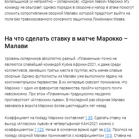
болельщиков (и неприятно – соперников). «Одной левой» Марокко эту
команду не обыграет, однако порядок в обороне и напор в атаке помогут
сломить сопротивление сборной Малави, которой предстоит выйти на
поле без травмированного основного защитника Лимбикани Мзава.
На что сделать ставку в матче Марокко –
Малави
Уровень соперников абсолютно разный. «Пламенные» точно не
являются слабейшей командой Кубка Африки-2021, и даже среди
коллективов, занявших третьи места в группах, есть менее слабые
сборные. Однако футболисты из Малави уже выполнили задачу на
континентальном первенстве. В их интервью сквозит понимание, что
Марокко – один из фаворитов первенства, пройти которого почти
невозможно. При этом «Пламенные» традиционно неудачно
противостоят «Атласским львам». В последний раз сборная Малави
забивала в ворота Марокко более шестнадцати лет назад.
Коэффициент на победу Марокко составляет
1,35
. Сделать ставку на
выход «Атласских львов» в четвертьфинал КАН-2021 можно с
коэффициентом
1,125
. Ничья в основное время идет за
4,54
. Прогноз на
победу сборной Малави принимается с коэффициентом
10,5
. Ставка на