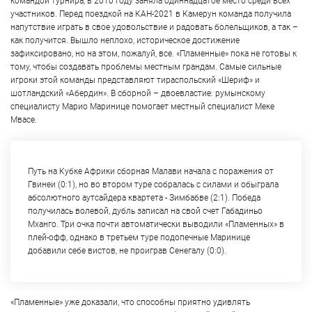
командой турнира, в 2010 году заняла одиннадцатое место среди всех
участников. Перед поездкой на КАН-2021 в Камерун команда получила
напутствие играть в свое удовольствие и радовать болельщиков, а так –
как получится. Вышло неплохо, историческое достижение
зафиксировано, но на этом, пожалуй, все. «Пламенные» пока не готовы к
тому, чтобы создавать проблемы местным грандам. Самые сильные
игроки этой команды представляют тираспольский «Шериф» и
шотландский «Абердин». В сборной – двоевластие: румынскому
специалисту Марио Маринице помогает местный специалист Меке
Мвасе.
Путь на Кубке Африки сборная Малави начала с поражения от
Гвинеи (0:1), но во втором туре собралась с силами и обыграла
абсолютного аутсайдера квартета - Зимбабве (2:1). Победа
получилась волевой, дубль записал на свой счет Габадиньо
Мханго. Три очка почти автоматически выводили «Пламенных» в
плей-офф, однако в третьем туре подопечные Маринице
добавили себе вистов, не проиграв Сенегалу (0:0).
«Пламенные» уже доказали, что способны приятно удивлять