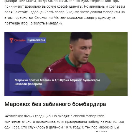
фаворитами матча, тогда как на «Пламенных» букмекерские конторы
принимают довольно высокие коэффициенты. Номинальным хозяевам
поля не стоит недооценивать соперника, что часто делали фавориты на
этом первенстве. Сможет ли Малави осложнить задачу одному из
претендентов на золотые медали?
Марокко: без забивного бомбардира
«Атласские львы» традиционно входят в список фаворитов
континентального первенства, хотя праздновали победу на нем только
один раз. Это случилось в далеком 1976 году. С тех пор марокканцы