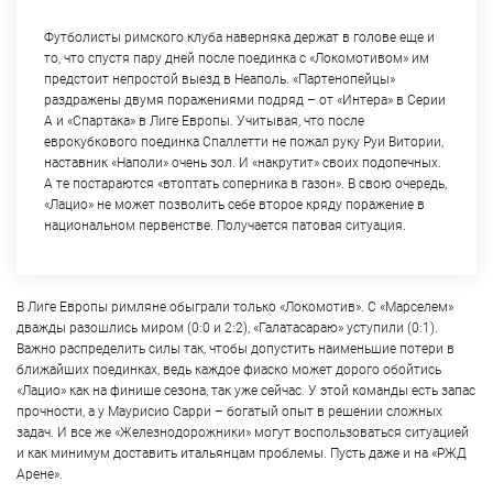
Футболисты римского клуба наверняка держат в голове еще и
то, что спустя пару дней после поединка с «Локомотивом» им
предстоит непростой выезд в Неаполь. «Партенопейцы»
раздражены двумя поражениями подряд – от «Интера» в Серии
А и «Спартака» в Лиге Европы. Учитывая, что после
еврокубкового поединка Спаллетти не пожал руку Руи Витории,
наставник «Наполи» очень зол. И «накрутит» своих подопечных.
А те постараются «втоптать соперника в газон». В свою очередь,
«Лацио» не может позволить себе второе кряду поражение в
национальном первенстве. Получается патовая ситуация.
В Лиге Европы римляне обыграли только «Локомотив». С «Марселем»
дважды разошлись миром (0:0 и 2:2), «Галатасараю» уступили (0:1).
Важно распределить силы так, чтобы допустить наименьшие потери в
ближайших поединках, ведь каждое фиаско может дорого обойтись
«Лацио» как на финише сезона, так уже сейчас. У этой команды есть запас
прочности, а у Маурисио Сарри – богатый опыт в решении сложных
задач. И все же «Железнодорожники» могут воспользоваться ситуацией
и как минимум доставить итальянцам проблемы. Пусть даже и на «РЖД
Арене».