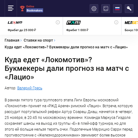
العربية
Фрибет до 25 000 ₽
Фрибет 1 000 ₽
Бонус 10
Главная
Ставки на спорт
Куда едет «Локомотив»? Букмекеры дали прогноз на матч с «Лацио»
Куда едет «Локомотив»?
Букмекеры дали прогноз на матч с
«Лацио»
Автор:
Валерий Гресь
В рамках пятого тура группового этапа Лиги Европы московский
«Локомотив» примет на «РЖД Арене» римский «Лацио». Встреча, которую
рассудит португальский рефери Артур Соареш Диаш, начнется в четверг,
25 ноября, в 20:45 по московскому времени. Команда Маркуса Гиздоля
сохраняет шансы на выход из группы «Е» в плей-офф турнира, но для
этого ей больше нельзя терять очки. Подопечные Маурицио Сарри перед
противостояние с «Железнодорожниками» занимают более высокое