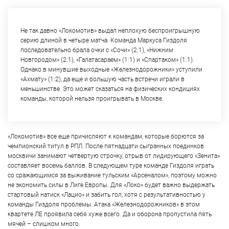
Не так давно «Локомотив» выдал неплохую беспроигрышную
серию длиной в четыре матча. Команда Маркуса Гиздоля
последовательно брала очки с «Сочи» (2:1), «Нижним
Новгородом» (2:1), «Галатасараем» (1:1) и «Спартаком» (1:1).
Однако в минувшие выходные «Железнодорожники» уступили
«Ахмату» (1:2), да еще и большую часть встречи играли в
меньшинстве. Это может сказаться на физических кондициях
команды, которой нельзя проигрывать в Москве.
«Локомотив» все еще причисляют к командам, которые борются за
чемпионский титул в РПЛ. После пятнадцати сыгранных поединков
москвичи занимают четвертую строчку, отрыв от лидирующего «Зенита»
составляет восемь баллов. В следующем туре команде Гиздоля играть
со сражающимся за выживание тульским «Арсеналом», поэтому можно
не экономить силы в Лиге Европы. Для «Локо» будет важно выдержать
стартовый натиск «Лацио» и забить гол, хотя с результативностью у
команды Гиздоля проблемы. Атака «Железнодорожников» в этом
квартете ЛЕ проявила себя хуже всего. Да и оборона пропустила пять
мячей – слишком много.