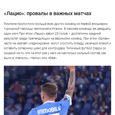
«Лацио»: провалы в важных матчах
Римляне пропустили больше всех других команд из первой восьмерки
турнирной таблицы чемпионата Италии. В пассиве команды аж двадцать
один мяч! При этом «Лацио» забил 25 голов – достаточно средний
результат среди претендующих на еврокубки команд. При этом «Орлам»
часто не хватает хладнокровия: могут упустить победу, увлечься атакой и
оставить сопернику шанс для контрудара. Типичный футбол Сарри со
скидкой на то, что на этот раз у него не настолько сильный состав, как
было в «Наполи», «Челси» или «Юве».