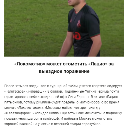
«Локомотив» может отомстить «Лацио» за
выездное поражение
После четырех поединков в турнирной таблице этого квартета лидирует
«Галатасарай», набравший 8 баллов. Подопечные Фатиха Терима почти
гарантировали себе выход в плей-офф Лиги Европы. В активе «Лацио»
пять очков, потому римляне будут предельно мотивировано во время
матча с «Локомотивом». «Марсель» набрал четыре пункта, у
«Железнодорожников» два балла. Еще есть шанс «вскочить на подножку
поезда», уносящегося в плей-офф. И победа в Москве может стать
хорошей заявкой на участие в весенней стадии еврокубков.