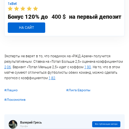
1xBet
Бонус 120% до
400 $
на первый депозит
НА САЙТ
Эксперты не верят в то, что поединок на «РЖД Арене» получится
результативным. Ставка на «Тотал Больше 2,5» оценена коэффициентом
2,06
. Вариант «Тотал Меньше 2,5» идет с коффом
1,90
. На то, что в этом
матче сумеют отличиться футболисты обеих команд, можно сделать
прогноз с коэффициентом
1,82
.
#Лацио
#Лига Европы
#Локомотив
Валерий Гресь
Все публикации автора
Профи