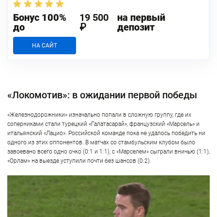
Бонус 100%
19 500
на первый
до
₽
депозит
НА САЙТ
«Локомотив»: в ожидании первой победы
«Железнодорожники» изначально попали в сложную группу, где их
соперниками стали турецкий «Галатасарай», французский «Марсель» и
итальянский «Лацио». Российской команде пока не удалось победить ни
одного из этих оппонентов. В матчах со стамбульским клубом было
завоевано всего одно очко (0:1 и 1:1), с «Марселем» сыграли вничью (1:1),
«Орлам» на выезде уступили почти без шансов (0:2).