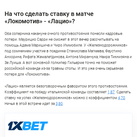
На что сделать ставку в матче
«Локомотив» - «Лацио»?
Оба соперника накануне очного противостояния понесли кадровые
потери. Маурицио Сарри не сможет в этот вечер рассчитывать на
помощь Адама Маришича и Чиро Иммобиле. У «Железнодорожников»
под сомнением участие в поединке Станислава Магкеева, Фаустино
Анхорина, Рифата Жемалетдинова, Антона Миранчука, Наира Тикнизяна и
Зе Луиша. А вот основной голкипер Гильерме точно не поможет
российской команде из-за травмы стопы. И это уже очень серьезная
потеря для «Локомотива».
«Лацио» является безоговорочным фаворитом этого противостояния.
Коэффициент на победу итальянской команды составляет
1,87
. Сделать
ставку на успех «Железнодорожников» можно с коэффициентом
4,70
.
Ничья в этой встрече идет за
3,80
.