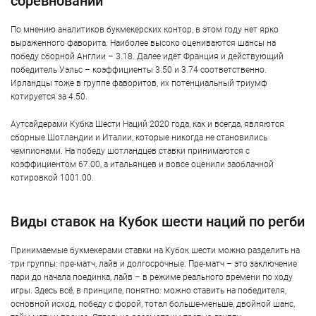
соревнований
По мнению аналитиков букмекерских контор, в этом году нет ярко
выраженного фаворита. Наиболее высоко оцениваются шансы на
победу сборной Англии – 3.18. Далее идёт Франция и действующий
победитель Уэльс – коэффициенты 3.50 и 3.74 соответственно.
Ирландцы тоже в группе фаворитов, их потенциальный триумф
котируется за 4.50.
Аутсайдерами Кубка Шести Наций 2020 года, как и всегда, являются
сборные Шотландии и Италии, которые никогда не становились
чемпионами. На победу шотландцев ставки принимаются с
коэффициентом 67.00, а итальянцев и вовсе оценили заоблачной
котировкой 1001.00.
Виды ставок на Кубок шести наций по регби
Принимаемые букмекерами ставки на Кубок шести можно разделить на
три группы: пре-матч, лайв и долгосрочные. Пре-матч – это заключение
пари до начала поединка, лайв – в режиме реального времени по ходу
игры. Здесь всё, в принципе, понятно: можно ставить на победителя,
основной исход, победу с форой, тотал больше-меньше, двойной шанс,