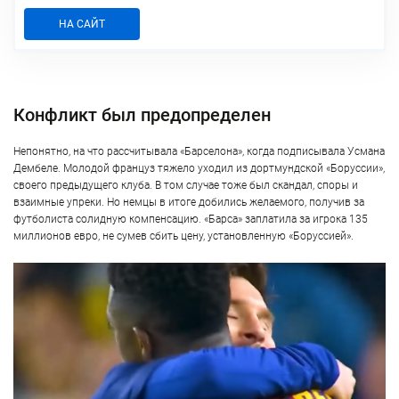
НА САЙТ
Конфликт был предопределен
Непонятно, на что рассчитывала «Барселона», когда подписывала Усмана
Дембеле. Молодой француз тяжело уходил из дортмундской «Боруссии»,
своего предыдущего клуба. В том случае тоже был скандал, споры и
взаимные упреки. Но немцы в итоге добились желаемого, получив за
футболиста солидную компенсацию. «Барса» заплатила за игрока 135
миллионов евро, не сумев сбить цену, установленную «Боруссией».