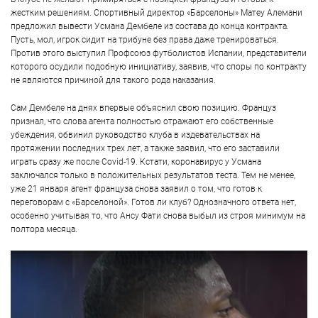
жестким решениям. Спортивный директор «Барселоны» Матеу Алемани
предложил вывести Усмана Дембеле из состава до конца контракта.
Пусть, мол, игрок сидит на трибуне без права даже тренироваться.
Против этого выступил Профсоюз футболистов Испании, представители
которого осудили подобную инициативу, заявив, что споры по контракту
не являются причиной для такого рода наказания.
Сам Дембеле на днях впервые объяснил свою позицию. Француз
признал, что слова агента полностью отражают его собственные
убеждения, обвинил руководство клуба в издевательствах на
протяжении последних трех лет, а также заявил, что его заставили
играть сразу же после Covid-19. Кстати, коронавирус у Усмана
заключался только в положительных результатов теста. Тем не менее,
уже 21 января агент француза снова заявил о том, что готов к
переговорам с «Барселоной». Готов ли клуб? Однозначного ответа нет,
особенно учитывая то, что Ансу Фати снова выбыл из строя минимум на
полтора месяца.