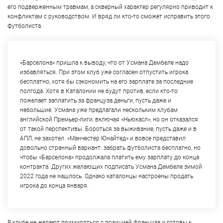
его подверженным травмам, а скверный характер регулярно приводит к
конфликтам с руководством. И вряд ли кто-то сможет исправить этого
футболиста.
«Барселона» пришла к выводу, что от Усмана Дембеле надо
избавляться. При этом клуб уже согласен отпустить игрока
бесплатно, хотя бы сэкономить на его зарплате за последние
полгода. Хотя в Каталонии не будут против, если кто-то
пожелает заплатить за француза деньги, пусть даже и
небольшие. Усмана уже предлагали нескольким клубам
английской Премьер-лиги, включая «Ньюкасл», но он отказался
от такой перспективы. Бороться за выживание, пусть даже и в
АПЛ, не захотел. «Манчестер Юнайтед» и вовсе представил
довольно странный вариант: забрать футболиста бесплатно, но
чтобы «Барселона» продолжала платить ему зарплату до конца
контракта. Других желающих подписать Усмана Дембеле зимой
2022 года не нашлось. Однако каталонцы настроены продать
игрока до конца января.
В клубе не желают примиряться с позицией француза и готовы к