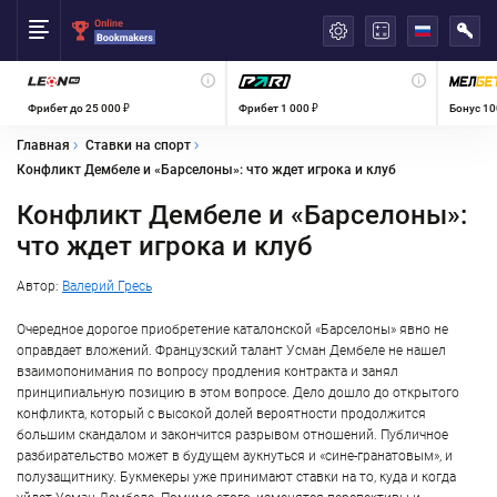
العربية
Фрибет до 25 000 ₽
Фрибет 1 000 ₽
Бонус 10
Главная
Ставки на спорт
Конфликт Дембеле и «Барселоны»: что ждет игрока и клуб
Конфликт Дембеле и «Барселоны»:
что ждет игрока и клуб
Автор:
Валерий Гресь
Очередное дорогое приобретение каталонской «Барселоны» явно не
оправдает вложений. Французский талант Усман Дембеле не нашел
взаимопонимания по вопросу продления контракта и занял
принципиальную позицию в этом вопросе. Дело дошло до открытого
конфликта, который с высокой долей вероятности продолжится
большим скандалом и закончится разрывом отношений. Публичное
разбирательство может в будущем аукнуться и «сине-гранатовым», и
полузащитнику. Букмекеры уже принимают ставки на то, куда и когда