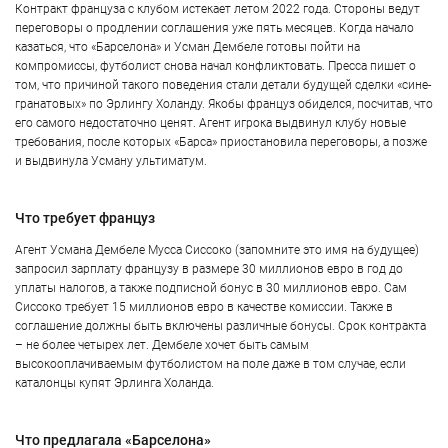
Контракт француза с клубом истекает летом 2022 года. Стороны ведут
переговоры о продлении соглашения уже пять месяцев. Когда начало
казаться, что «Барселона» и Усман Дембеле готовы пойти на
компромиссы, футболист снова начал конфликтовать. Пресса пишет о
том, что причиной такого поведения стали детали будущей сделки «сине-
гранатовых» по Эрлингу Холанду. Якобы француз обиделся, посчитав, что
его самого недостаточно ценят. Агент игрока выдвинул клубу новые
требования, после которых «Барса» приостановила переговоры, а позже
и выдвинула Усману ультиматум.
Что требует француз
Агент Усмана Дембеле Мусса Сиссоко (запомните это имя на будущее)
запросил зарплату французу в размере 30 миллионов евро в год до
уплаты налогов, а также подписной бонус в 30 миллионов евро. Сам
Сиссоко требует 15 миллионов евро в качестве комиссии. Также в
соглашение должны быть включены различные бонусы. Срок контракта
– не более четырех лет. Дембеле хочет быть самым
высокооплачиваемым футболистом на поле даже в том случае, если
каталонцы купят Эрлинга Холанда.
Что предлагала «Барселона»