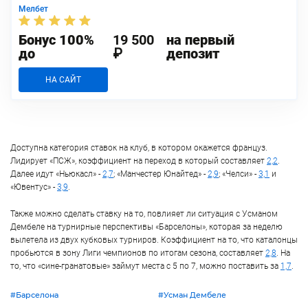
Мелбет
Бонус 100%
19 500
на первый
до
₽
депозит
НА САЙТ
Доступна категория ставок на клуб, в котором окажется француз.
Лидирует «ПСЖ», коэффициент на переход в который составляет
2,2
.
Далее идут «Ньюкасл» -
2,7
; «Манчестер Юнайтед» -
2,9
; «Челси» -
3,1
и
«Ювентус» -
3,9
.
Также можно сделать ставку на то, повлияет ли ситуация с Усманом
Дембеле на турнирные перспективы «Барселоны», которая за неделю
вылетела из двух кубковых турниров. Коэффициент на то, что каталонцы
пробьются в зону Лиги чемпионов по итогам сезона, составляет
2,8
. На
то, что «сине-гранатовые» займут места с 5 по 7, можно поставить за
1,7
.
#Барселона
#Усман Дембеле