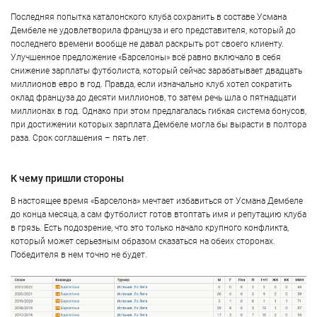
Последняя попытка каталонского клуба сохранить в составе Усмана
Дембеле не удовлетворила француза и его представителя, который до
последнего времени вообще не давал раскрыть рот своего клиенту.
Улучшенное предложение «Барселоны» всё равно включало в себя
снижение зарплаты футболиста, который сейчас зарабатывает двадцать
миллионов евро в год. Правда, если изначально клуб хотел сократить
оклад француза до десяти миллионов, то затем речь шла о пятнадцати
миллионах в год. Однако при этом предлагалась гибкая система бонусов,
при достижении которых зарплата Дембеле могла бы вырасти в полтора
раза. Срок соглашения – пять лет.
К чему пришли стороны
В настоящее время «Барселона» мечтает избавиться от Усмана Дембеле
до конца месяца, а сам футболист готов втоптать имя и репутацию клуба
в грязь. Есть подозрение, что это только начало крупного конфликта,
который может серьезным образом сказаться на обеих сторонах.
Победителя в нем точно не будет.