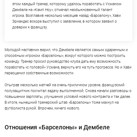
этом каждый тренер, которому удалось поработать с Усманом
Дембеле на «Камп Ноу», отмечал необыкновенный талант
игрока. Возглавив несколько месяцев назад «Барселону», Хави
Эрнандес вскоре выступил с заявление, в котором заявил о
доверии к французу.
Молодой наставник верил, что Дембеле является самым одаренным и
способным игроком «Барселоны», вокруг которого можно построить
команду. Тренер просил руководство клуба дать ему возможность
поработать «с головой» Усмана, вернуть его на путь прогресса. Но и Хави
переоценил собственные возможности.
Отыграв несколько матчей на очень приличном уровне, французский
полузащитник посчитал задачу выполненной. Снова начали разговоры о
повышении зарплаты, улучшения условий нового контракта и так далее.
В итоге, нынешний тренерский штаб «Барселоны» тоже махнул на
футболиста рукой. Впрочем, ничего нового.
Отношения «Барселоны» и Дембеле