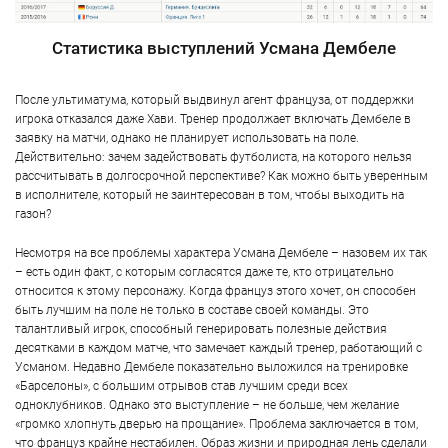
Статистика выступлений Усмана Дембеле
После ультиматума, который выдвинул агент француза, от поддержки
игрока отказался даже Хави. Тренер продолжает включать Дембеле в
заявку на матчи, однако не планирует использовать на поле.
Действительно: зачем задействовать футболиста, на которого нельзя
рассчитывать в долгосрочной перспективе? Как можно быть уверенным
в исполнителе, который не заинтересован в том, чтобы выходить на
газон?
Несмотря на все проблемы характера Усмана Дембеле – назовем их так
– есть один факт, с которым согласятся даже те, кто отрицательно
относится к этому персонажу. Когда француз этого хочет, он способен
быть лучшим на поле не только в составе своей команды. Это
талантливый игрок, способный генерировать полезные действия
десятками в каждом матче, что замечает каждый тренер, работающий с
Усманом. Недавно Дембеле показательно выложился на тренировке
«Барселоны», с большим отрывов став лучшим среди всех
одноклубников. Однако это выступление – не больше, чем желание
«громко хлопнуть дверью на прощание». Проблема заключается в том,
что француз крайне нестабилен. Образ жизни и природная лень сделали