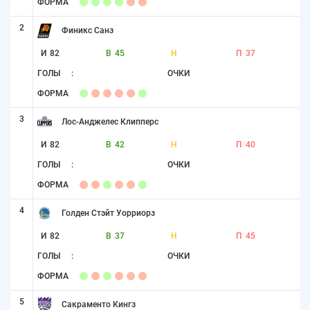
ФОРМА
2
Финикс Санз
И
82
В
45
Н
П
37
ГОЛЫ
:
ОЧКИ
ФОРМА
3
Лос-Анджелес Клипперс
И
82
В
42
Н
П
40
ГОЛЫ
:
ОЧКИ
ФОРМА
4
Голден Стэйт Уорриорз
И
82
В
37
Н
П
45
ГОЛЫ
:
ОЧКИ
ФОРМА
5
Сакраменто Кингз