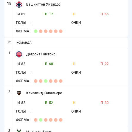
15
Вашингтон Уизардс
И
82
В
17
Н
П
65
ГОЛЫ
:
ОЧКИ
ФОРМА
№
КОМАНДА
1
Детройт Пистонс
И
82
В
60
Н
П
22
ГОЛЫ
:
ОЧКИ
ФОРМА
2
Кливленд Кавальерс
И
82
В
52
Н
П
30
ГОЛЫ
:
ОЧКИ
ФОРМА
3
Милуоки Бакс