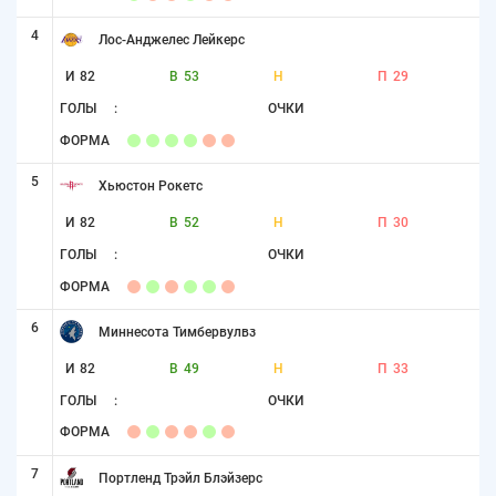
4
Лос-Анджелес Лейкерс
И
82
В
53
Н
П
29
ГОЛЫ
:
ОЧКИ
ФОРМА
5
Хьюстон Рокетс
И
82
В
52
Н
П
30
ГОЛЫ
:
ОЧКИ
ФОРМА
6
Миннесота Тимбервулвз
И
82
В
49
Н
П
33
ГОЛЫ
:
ОЧКИ
ФОРМА
7
Портленд Трэйл Блэйзерс