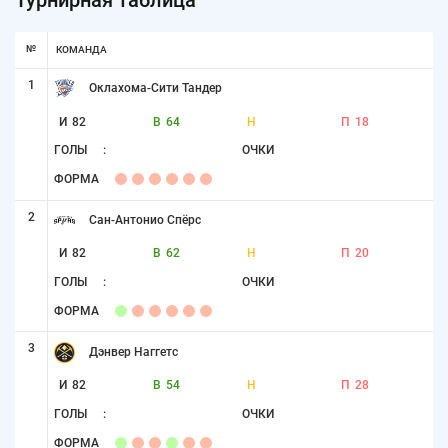
№
КОМАНДА
1
Оклахома-Сити Тандер
И
82
В
64
Н
П
18
ГОЛЫ
:
ОЧКИ
ФОРМА
2
Сан-Антонио Спёрс
И
82
В
62
Н
П
20
ГОЛЫ
:
ОЧКИ
ФОРМА
3
Дэнвер Наггетс
И
82
В
54
Н
П
28
ГОЛЫ
:
ОЧКИ
ФОРМА