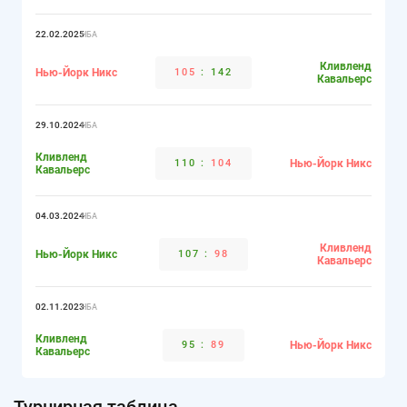
22.02.2025
НБА
Кливленд
Нью-Йорк Никс
105
:
142
Кавальерс
29.10.2024
НБА
Кливленд
110
:
104
Нью-Йорк Никс
Кавальерс
04.03.2024
НБА
Кливленд
Нью-Йорк Никс
107
:
98
Кавальерс
02.11.2023
НБА
Кливленд
95
:
89
Нью-Йорк Никс
Кавальерс
Турнирная таблица