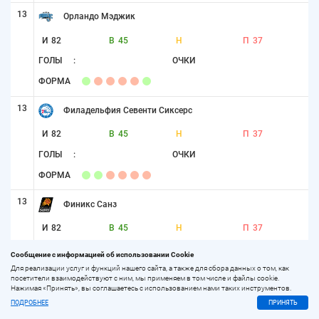
13
Орландо Мэджик
И
82
В
45
Н
П
37
ГОЛЫ
:
ОЧКИ
ФОРМА
13
Филадельфия Севенти Сиксерс
И
82
В
45
Н
П
37
ГОЛЫ
:
ОЧКИ
ФОРМА
13
Финикс Санз
И
82
В
45
Н
П
37
ГОЛЫ
:
ОЧКИ
Сообщение с информацией об использовании Cookie
ФОРМА
Для реализации услуг и функций нашего сайта, а также для сбора данных о том, как
посетители взаимодействуют с ним, мы применяем в том числе и файлы cookie.
Нажимая «Принять», вы соглашаетесь с использованием нами таких инструментов.
16
Шарлотт Хорнетс
ПОДРОБНЕЕ
ПРИНЯТЬ