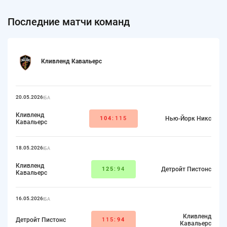
Последние матчи команд
Кливленд Кавальерс
20.05.2026
НБА
Кливленд
104
:115
Нью-Йорк Никс
Кавальерс
18.05.2026
НБА
Кливленд
125
:94
Детройт Пистонс
Кавальерс
16.05.2026
НБА
Кливленд
Детройт Пистонс
115:
94
Кавальерс