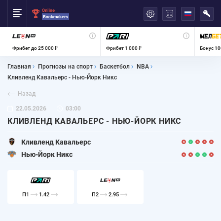
العربية
Фрибет до 25 000 ₽
Фрибет 1 000 ₽
Бонус 10
Главная
Прогнозы на спорт
Баскетбол
NBA
Кливленд Кавальерс - Нью-Йорк Никс
Назад
22.05.2026
03:00
КЛИВЛЕНД КАВАЛЬЕРС - НЬЮ-ЙОРК НИКС
Кливленд Кавальерс
Нью-Йорк Никс
П1
1.42
П2
2.95