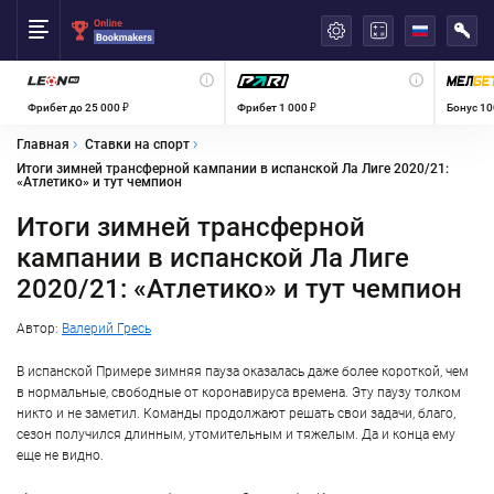
العربية
Фрибет до 25 000 ₽
Фрибет 1 000 ₽
Бонус 10
Главная
Ставки на спорт
Итоги зимней трансферной кампании в испанской Ла Лиге 2020/21:
«Атлетико» и тут чемпион
Итоги зимней трансферной
кампании в испанской Ла Лиге
2020/21: «Атлетико» и тут чемпион
Автор:
Валерий Гресь
В испанской Примере зимняя пауза оказалась даже более короткой, чем
в нормальные, свободные от коронавируса времена. Эту паузу толком
никто и не заметил. Команды продолжают решать свои задачи, благо,
сезон получился длинным, утомительным и тяжелым. Да и конца ему
еще не видно.