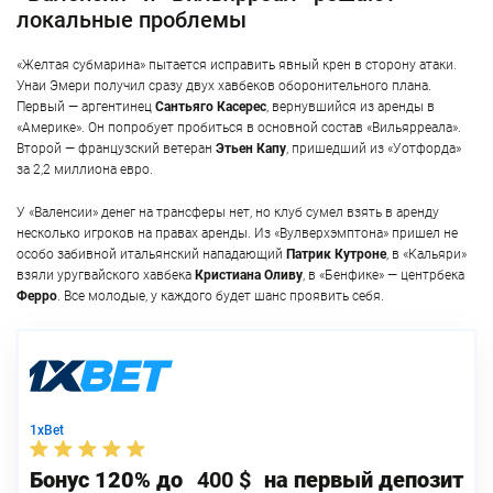
локальные проблемы
«Желтая субмарина» пытается исправить явный крен в сторону атаки.
Унаи Эмери получил сразу двух хавбеков оборонительного плана.
Первый — аргентинец
Сантьяго Касерес
, вернувшийся из аренды в
«Америке». Он попробует пробиться в основной состав «Вильярреала».
Второй — французский ветеран
Этьен Капу
, пришедший из «Уотфорда»
за 2,2 миллиона евро.
У «Валенсии» денег на трансферы нет, но клуб сумел взять в аренду
несколько игроков на правах аренды. Из «Вулверхэмптона» пришел не
особо забивной итальянский нападающий
Патрик Кутроне
, в «Кальяри»
взяли уругвайского хавбека
Кристиана Оливу
, в «Бенфике» — центрбека
Ферро
. Все молодые, у каждого будет шанс проявить себя.
1xBet
Бонус 120% до
400 $
на первый депозит