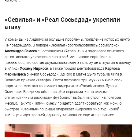
не хочет.
«Севилья» и «Реал Сосьедад» укрепили
атаку
У команды из Андалусии большие проблемы, появление которых ничто
не предвещало. В январе «Севилья» воспользовалась размолвкой
Алехандро Гомеса
с наставником «Аталанты» и подписала опытного
аргентинского универсала всего за 6 миллионов евро. Мончи
показалось, что состав доукомплектован, а потому он отпустил в аренду
в «Аякс»
Уссаму Идрисси
, а также продал центрфорварда
Карлоса
Фернандеса
в «Реал Сосьедад». Однако в матче 22-го тура Ла Лиги в
Севилью приехал «Хетафе». Гости получили три «сухих» мяча в свои
ворота, но жестоко «сломали» лидера атак «Рохибланкос» Лукаса
Окампоса. Вроде как обошлось без перелома, но по самым
оптимистичным раскладам футболист выбыл из строя на полтора
месяца. Так что «Папу» Гомесу придется адаптироваться как можно
быстрее. «Севилья» пока еще опережает «Барселону» в турнирной
таблице и идет третьей, однако у каталонцев еще игра в запасе.