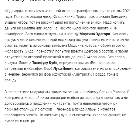
Мадридцы готовятся к активной игре на трансферном рынке летом 2021
года. Полтора месяца назад Флорентино Перес прямо сказал Зинедину
Зидану, чтобы тот не рассчитывал на пополнение зимой. Надо копить
деньги на Мбаппе или Холанна. Так что «Бланкос» так никого и не
приобрели. Зато снова отпустили в аренду
Мартина Эдегора
. Казалось,
что уж в этом сезоне молодой норвежец получит шанс, но в итоге он не
смог вытеснить из основы ветерана Модрича, который обрел вторую
молодость. Зидан прекратил попытки ввести Эдегора в состав, и парня
отпустили за игровой практикой в лондонский «Арсенала». Без права
выкупа. Японца
Такефусу Кубо,
вернувшегося из «Вильярреала»,
отправили в «Хетафе». Серб
Лука Йович
, который так и не стал основным
в «Реале», вернулся во франкфуртский «Айнтрахт». Правда, тоже в
аренду.
В перспективе мадридцам придется решить проблему Серхио Рамоса. С
ветераном, который из-за операции выбыл из строя до апреля, так и не
договорились о продлении контракта. Почти наверняка летом он
покинет столицу. Из слухов — переход Давида Алабы в качестве
свободного агента. Но австриец лучше смотрится на левом фланге, но
никак не в центре.