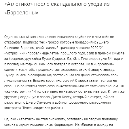
«Атлетико» после скандального ухода из
«Барселоны»
Один только «Атлетико» из всех испанских клубов ни в чем себе не
отказывал, подписав тех игроков, которые понадобились Диего
Симеоне. Впрочем, свой главный трансфер в сезоне 2020/21
«Матрасники» провели еще летом прошлого года, взяв в прямом смысле
за бесценок уругвайца Луиса Суареса. Да, «Эль Пистолеро» уже 34 года, и
в последние годы он немного потерял в остроте. Но в «Барселоне»
сделали все, чтобы предельно мотивировать свою бывшую звезду.
Луису нанесено оскорбление, заставившее его демонстрировать свои
лучшие качества. Вполне вероятно, усилий Суареса хватит только на
сезон. Но по итогам этого сезона «Атлетико» может стать чемпионом. Он
уже «настрелял» 14 голов и явно не намерен останавливаться. К тому же
уругваец «задвинул в запас» Диего Косту, который в очередной раз
разругался с Диего Симеоне и добился досрочного расторжения
контракта. Теперь сидит без работы.
Однако «Атлетико» не стал рисковать, оставаясь на вторую половину
сезона с одним номинальным форвардом. Из «Лиона» в аренду на