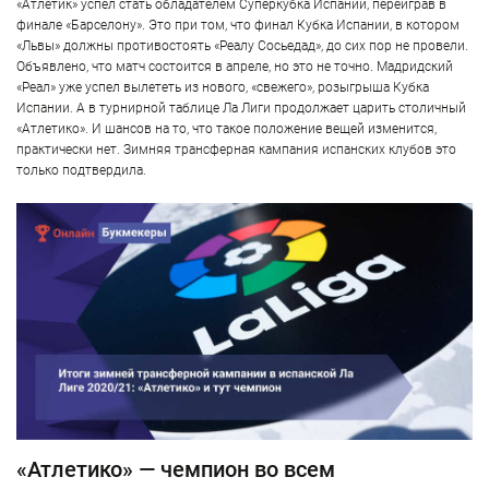
«Атлетик» успел стать обладателем Суперкубка Испании, переиграв в
финале «Барселону». Это при том, что финал Кубка Испании, в котором
«Львы» должны противостоять «Реалу Сосьедад», до сих пор не провели.
Объявлено, что матч состоится в апреле, но это не точно. Мадридский
«Реал» уже успел вылететь из нового, «свежего», розыгрыша Кубка
Испании. А в турнирной таблице Ла Лиги продолжает царить столичный
«Атлетико». И шансов на то, что такое положение вещей изменится,
практически нет. Зимняя трансферная кампания испанских клубов это
только подтвердила.
«Атлетико» — чемпион во всем