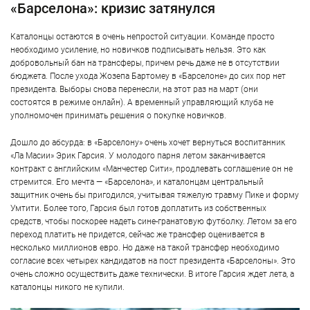
«Барселона»: кризис затянулся
Каталонцы остаются в очень непростой ситуации. Команде просто
необходимо усиление, но новичков подписывать нельзя. Это как
добровольный бан на трансферы, причем речь даже не в отсутствии
бюджета. После ухода Жозепа Бартомеу в «Барселоне» до сих пор нет
президента. Выборы снова перенесли, на этот раз на март (они
состоятся в режиме онлайн). А временный управляющий клуба не
уполномочен принимать решения о покупке новичков.
Дошло до абсурда: в «Барселону» очень хочет вернуться воспитанник
«Ла Масии» Эрик Гарсия. У молодого парня летом заканчивается
контракт с английским «Манчестер Сити», продлевать соглашение он не
стремится. Его мечта — «Барселона», и каталонцам центральный
защитник очень бы пригодился, учитывая тяжелую травму Пике и форму
Умтити. Более того, Гарсия был готов доплатить из собственных
средств, чтобы поскорее надеть сине-гранатовую футболку. Летом за его
переход платить не придется, сейчас же трансфер оценивается в
несколько миллионов евро. Но даже на такой трансфер необходимо
согласие всех четырех кандидатов на пост президента «Барселоны». Это
очень сложно осуществить даже технически. В итоге Гарсия ждет лета, а
каталонцы никого не купили.