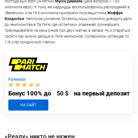
полгода был взят 24-летний
Мусса Дембеле
(цена вопроса — 1,65
миллиона евро). К тому же мадридцы воспользовались распродажей в
«Валенсии» и за 16,5 миллиона приобрели полузащитника
Жоффре
Кондогбья
. Неплохое усиление! Осталось лишь спокойно доводить дело
до чемпионства в Ла Лиге, где «Атлетико» опережает ближайшего
преследователя на семь очков при двух матчах в запасе. Ну и стараться
пройти как можно дальше в Лиге чемпионов. Соперником испанцев по
1/8 стал лондонский «Челси».
Parimatch
Бонус 100% до
50 $
на первый депозит
НА САЙТ
«Реалу» никто не нужен