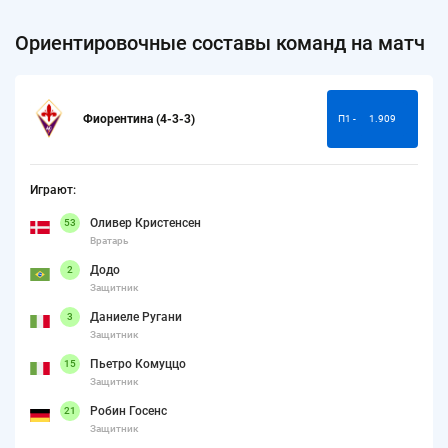
Ориентировочные составы команд на матч
Фиорентина (4-3-3)
П1 -
1.909
Играют:
Оливер Кристенсен
53
Вратарь
Додо
2
Защитник
Даниеле Ругани
3
Защитник
Пьетро Комуццо
15
Защитник
Робин Госенс
21
Защитник