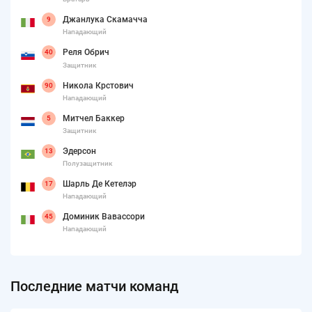
Джанлука Скамачча
9
Нападающий
Реля Обрич
40
Защитник
Никола Крстович
90
Нападающий
Митчел Баккер
5
Защитник
Эдерсон
13
Полузащитник
Шарль Де Кетелэр
17
Нападающий
Доминик Вавассори
45
Нападающий
Последние матчи команд