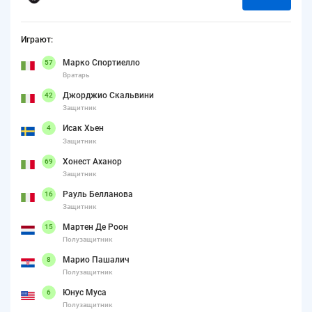
Играют:
Марко Спортиелло
57
Вратарь
Джорджио Скальвини
42
Защитник
Исак Хьен
4
Защитник
Хонест Аханор
69
Защитник
Рауль Белланова
16
Защитник
Мартен Де Роон
15
Полузащитник
Марио Пашалич
8
Полузащитник
Юнус Муса
6
Полузащитник