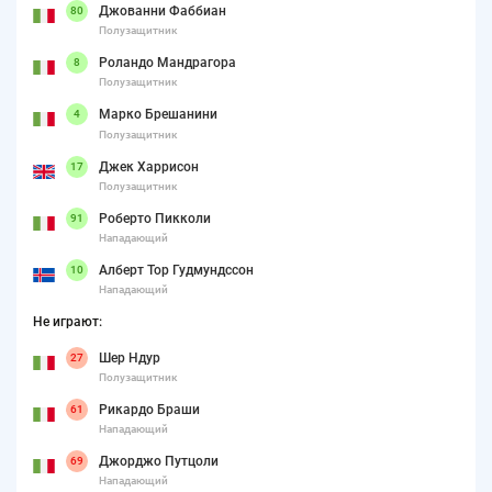
Джованни Фаббиан
80
Полузащитник
Роландо Мандрагора
8
Полузащитник
Марко Брешанини
4
Полузащитник
Джек Харрисон
17
Полузащитник
Роберто Пикколи
91
Нападающий
Алберт Тор Гудмундссон
10
Нападающий
Не играют:
Шер Ндур
27
Полузащитник
Рикардо Браши
61
Нападающий
Джорджо Путцоли
69
Нападающий