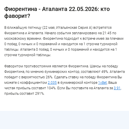
Фиорентина - Аталанта 22.05.2026: кто
фаворит?
В ближайшую пятницу (22 мая, Итальянская Серия А) встретятся
Фиорентина и Аталанта. Начало события запланировано на 21:45 по
московскому времени. Фиорентина подходит к встрече имея за плечами
0 побед, 0 ничьих и 0 поражений и находится на 1 строчке турнирной
таблицы. Аталанта 0 побед, 0 ничьих и 0 поражений и находится на 1
строчке турнирной таблицы.
Фаворитом противостояния является Фиорентина. Шансы на победу
Фиорентина, по мнению букмекерских контор, составляют 49%. Аталанта
победит с вероятностью 26%. Сделать ставку на победу Фиорентина Вы
можете с коэффициентом
2.035
в букмекерской конторе
1xBet
, Ваша
чистая прибыль составит 104%. Если Вы поставите на Аталанта за
3.91
,
прибыль составит 291%.