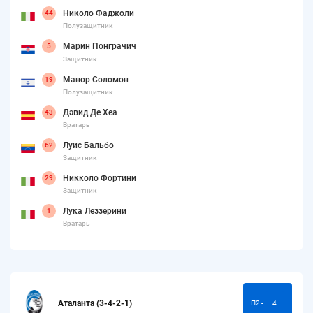
Николо Фаджоли
44
Полузащитник
Марин Понграчич
5
Защитник
Манор Соломон
19
Полузащитник
Дэвид Де Хеа
43
Вратарь
Луис Бальбо
62
Защитник
Никколо Фортини
29
Защитник
Лука Леззерини
1
Вратарь
Аталанта (3-4-2-1)
П2 -
4