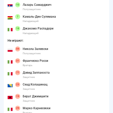
Лазарь Самарджич
10
Полузащитник
Камаль-Дин Сулемана
7
Нападающий
Джакомо Распадори
18
Нападающий
Не играют:
Никола Залевски
59
Полузащитник
Франческо Росси
31
Вратарь
Дэвид Заппакоста
77
Защитник
Сеад Колашинац
23
Защитник
Берат Джимшити
19
Защитник
Марко Карнесекки
29
Вратарь