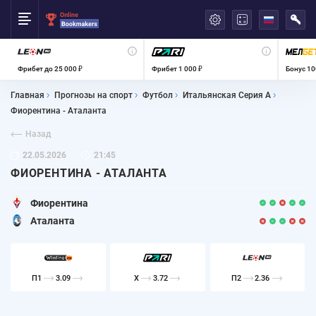
العربية
Фрибет до 25 000 ₽
Фрибет 1 000 ₽
Бонус 10
Главная
Прогнозы на спорт
Футбол
Итальянская Серия А
Фиорентина - Аталанта
Назад
22.05.2026
21:45
ФИОРЕНТИНА - АТАЛАНТА
Фиорентина
Аталанта
П1
3.09
X
3.72
П2
2.36