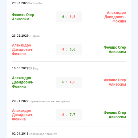
29.06.2023
The Boodles
Алехандро
Феликс Огер
6
:
3,5
Давидович-
Алиассим
Фокина
23.02.2023
ATP Доха
Алехандро
Феликс Огер
Давидович-
4
:
6,6
Алиассим
Фокина
10.05.2022
ATP Рим
Алехандро
Феликс Огер
Давидович-
6
:
4,6
Алиассим
Фокина
20.01.2022
Открытый чемпионат Австралии
Алехандро
Феликс Огер
Давидович-
6
:
7,7
Алиассим
Фокина
02.04.2018
Челленджер Аликанте