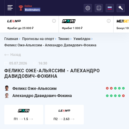
العربية
Фрибет до 25 000 ₽
Фрибет 1 000 ₽
Бонус 10
Главная
Прогнозы на спорт
Теннис
Уимблдон
Феликс Оже-Альяссим - Алехандро Давидович-Фокина
Назад
05.07.2026
16:30
ФЕЛИКС ОЖЕ-АЛЬЯССИМ - АЛЕХАНДРО
ДАВИДОВИЧ-ФОКИНА
Феликс Оже-Альяссим
Алехандро Давидович-Фокина
П1
1.5
П2
2.63