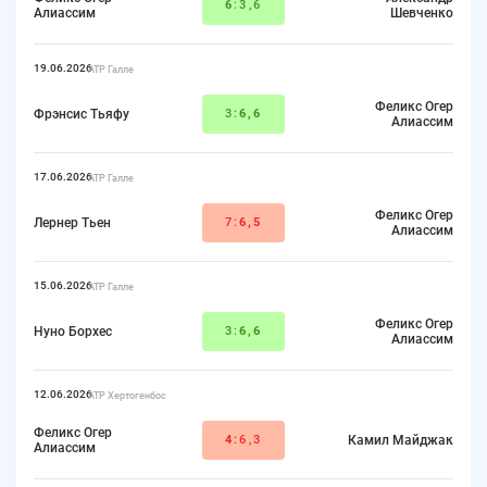
6
:3,6
Алиассим
Шевченко
19.06.2026
ATP Галле
Феликс Огер
Фрэнсис Тьяфу
3:
6,6
Алиассим
17.06.2026
ATP Галле
Феликс Огер
Лернер Тьен
7:
6,5
Алиассим
15.06.2026
ATP Галле
Феликс Огер
Нуно Борхес
3:
6,6
Алиассим
12.06.2026
ATP Хертогенбос
Феликс Огер
4
:6,3
Камил Майджак
Алиассим