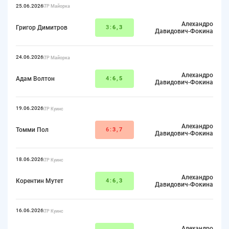
25.06.2026
ATP Майорка
Алехандро
Григор Димитров
3:
6,3
Давидович-Фокина
24.06.2026
ATP Майорка
Алехандро
Адам Волтон
4:
6,5
Давидович-Фокина
19.06.2026
ATP Куинс
Алехандро
Томми Пол
6:
3,7
Давидович-Фокина
18.06.2026
ATP Куинс
Алехандро
Корентин Мутет
4:
6,3
Давидович-Фокина
16.06.2026
ATP Куинс
Алехандро