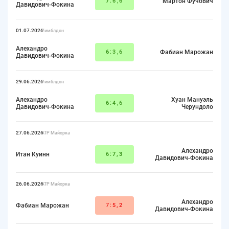
7
:6,6
Мартон Фучович
Давидович-Фокина
01.07.2026
Уимблдон
Алехандро
6
:3,6
Фабиан Марожан
Давидович-Фокина
29.06.2026
Уимблдон
Алехандро
Хуан Мануэль
6
:4,6
Давидович-Фокина
Черундоло
27.06.2026
ATP Майорка
Алехандро
Итан Куинн
6:
7,3
Давидович-Фокина
26.06.2026
ATP Майорка
Алехандро
Фабиан Марожан
7:
5,2
Давидович-Фокина