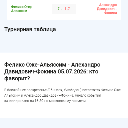
Алехандро
Феликс Огер
7
:
5,7
Давидович-
Алиассим
Фокина
Турнирная таблица
Феликс Оже-Альяссим - Алехандро
Давидович-Фокина 05.07.2026: кто
фаворит?
В ближайшее воскресенье (05 июля, Уимблдон) встретятся Феликс Оже-
Альяссим и Алехандро Давидович-Фокина. Начало события
запланировано на 16:30 по московскому времени.