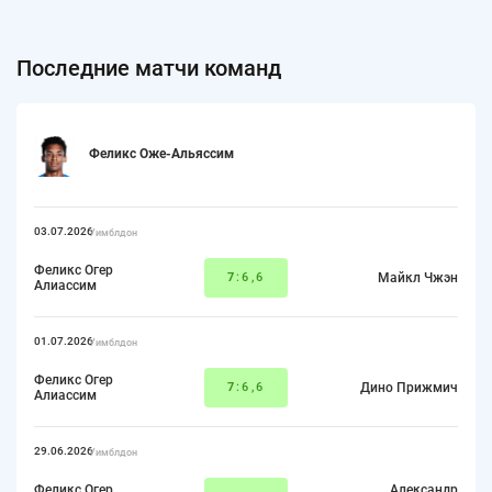
Последние матчи команд
Феликс Оже-Альяссим
03.07.2026
Уимблдон
Феликс Огер
7
:6,6
Майкл Чжэн
Алиассим
01.07.2026
Уимблдон
Феликс Огер
7
:6,6
Дино Прижмич
Алиассим
29.06.2026
Уимблдон
Феликс Огер
Александр