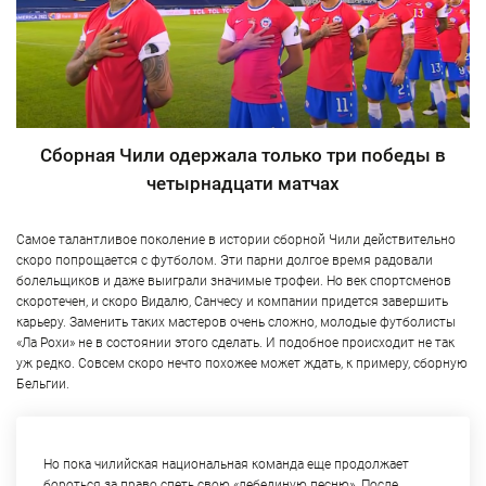
Сборная Чили одержала только три победы в
четырнадцати матчах
Самое талантливое поколение в истории сборной Чили действительно
скоро попрощается с футболом. Эти парни долгое время радовали
болельщиков и даже выиграли значимые трофеи. Но век спортсменов
скоротечен, и скоро Видалю, Санчесу и компании придется завершить
карьеру. Заменить таких мастеров очень сложно, молодые футболисты
«Ла Рохи» не в состоянии этого сделать. И подобное происходит не так
уж редко. Совсем скоро нечто похожее может ждать, к примеру, сборную
Бельгии.
Но пока чилийская национальная команда еще продолжает
бороться за право спеть свою «лебединую песню». После