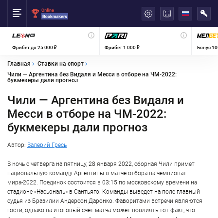
العربية
Фрибет до 25 000 ₽
Фрибет 1 000 ₽
Бонус 10
Главная
Ставки на спорт
Чили — Аргентина без Видаля и Месси в отборе на ЧМ-2022:
букмекеры дали прогноз
Чили — Аргентина без Видаля и
Месси в отборе на ЧМ-2022:
букмекеры дали прогноз
Автор:
Валерий Гресь
В ночь с четверга на пятницу, 28 января 2022, сборная Чили примет
национальную команду Аргентины в матче отбора на чемпионат
мира-2022. Поединок состоится в 03:15 по московскому времени на
стадионе «Насьональ» в Сантьяго. Команды выведет на поле главный
судья из Бразилии Андерсон Даронко. Фаворитами встречи являются
гости, однако на итоговый счет матча может повлиять тот факт, что