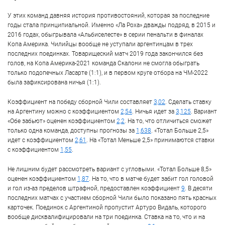
У этих команд давняя история противостояний, которая за последние
годы стала принципиальной. Именно «Ла Роха» дважды подряд, в 2015 и
2016 годах, обыгрывала «Альбиселесте» в серии пенальти в финалах
Копа Америка. Чилийцы вообще не уступали аргентинцам в трех
последних поединках. Товарищеский матч 2019 года закончился без
голов, на Копа Америка-2021 команда Скалони не смогла обыграть
только подопечных Ласарте (1:1), и в первом круге отбора на ЧМ-2022
была зафиксирована ничья (1:1).
Коэффициент на победу сборной Чили составляет
3,02
. Сделать ставку
на Аргентину можно с коэффициентом
2,54
. Ничья идет за
3,125
. Вариант
«Обе забьют» оценен коэффициентом
2,2
. На то, что отличиться сможет
только одна команда, доступны прогнозы за
1,638
. «Тотал Больше 2,5»
идет с коэффициентом
2,61
. На «Тотал Меньше 2,5» принимаются ставки
с коэффициентом
1,55
.
Не лишним будет рассмотреть вариант с угловыми. «Тотал Больше 8,5»
оценен коэффициентом
1,87
. На то, что в матче будет забит гол головой
и гол из-аз пределов штрафной, предоставлен коэффициент
9
. В десяти
последних матчах с участием сборной Чили было показано пять красных
карточек. Поединок с Аргентиной пропустит Артуро Видаль, которого
вообще дисквалифицировали на три поединка. Ставка на то, что и на