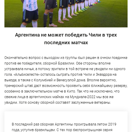
Аргентина не может победить Чили в трех
последних матчах
Окончательно вопрос с выходом из группы был решен в очном поединке
против ее победителя, сборной Бразилии. Обе стороны вполне
устраивала ничья, а потому зрители в той встрече не увидели ни одного
гола. «Альбиселесте» осталось сыграть против Чили и Эквадора на
выезде, а также с Колумбией и Венесуэлой дома. Вполне вероятно,
тренерский штаб даст возможность проявить себя ближайшему резерву,
особенно в заключительном матче в Кито. Так что не исключено, что
свежие лица в аргентинских майках на Мундиале-2022 мы все же
увидим. Хотя основу сборной составят заслуженные ветераны.
В последний раз сборная Аргентины проигрывала летом 2019
года, уступив бразильцам. С тех пор беспроигрышная серия