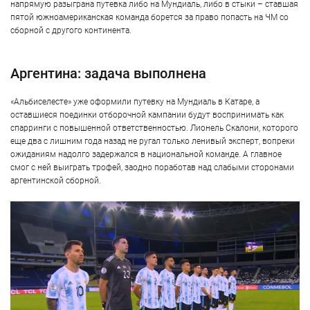
напрямую разыграна путевка либо на Мундиаль, либо в стыки – ставшая
пятой южноамериканская команда борется за право попасть на ЧМ со
сборной с другого континента.
Аргентина: задача выполнена
«Альбиселесте» уже оформили путевку на Мундиаль в Катаре, а
оставшиеся поединки отборочной кампании будут воспринимать как
спарринги с повышенной ответственностью. Лионель Скалони, которого
еще два с лишним года назад не ругал только ленивый эксперт, вопреки
ожиданиям надолго задержался в национальной команде. А главное
смог с ней выиграть трофей, заодно поработав над слабыми сторонами
аргентинской сборной.