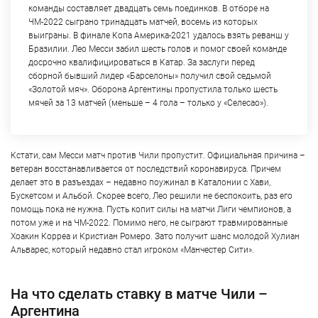
команды составляет двадцать семь поединков. В отборе на
ЧМ-2022 сыграно тринадцать матчей, восемь из которых
выиграны. В финале Копа Америка-2021 удалось взять реванш у
Бразилии. Лео Месси забил шесть голов и помог своей команде
досрочно квалифицироваться в Катар. За заслуги перед
сборной бывший лидер «Барселоны» получил свой седьмой
«Золотой мяч». Оборона Аргентины пропустила только шесть
мячей за 13 матчей (меньше – 4 гола – только у «Селесао»).
Кстати, сам Месси матч против Чили пропустит. Официальная причина –
ветеран восстанавливается от последствий коронавируса. Причем
делает это в разъездах – недавно поужинал в Каталонии с Хави,
Бускетсом и Альбой. Скорее всего, Лео решили не беспокоить, раз его
помощь пока не нужна. Пусть копит силы на матчи Лиги чемпионов, а
потом уже и на ЧМ-2022. Помимо него, не сыграют травмированные
Хоакин Корреа и Кристиан Ромеро. Зато получит шанс молодой Хулиан
Альварес, который недавно стал игроком «Манчестер Сити».
На что сделать ставку в матче Чили –
Аргентина