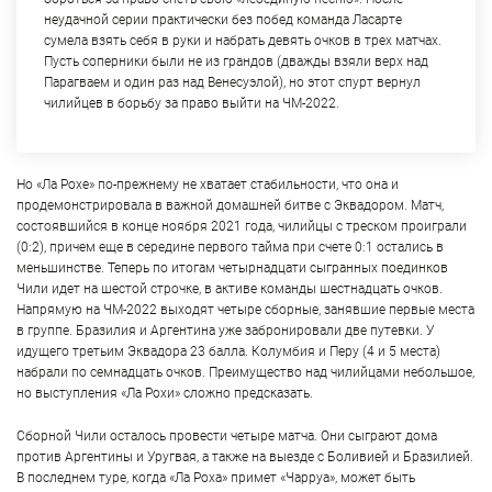
неудачной серии практически без побед команда Ласарте
сумела взять себя в руки и набрать девять очков в трех матчах.
Пусть соперники были не из грандов (дважды взяли верх над
Парагваем и один раз над Венесуэлой), но этот спурт вернул
чилийцев в борьбу за право выйти на ЧМ-2022.
Но «Ла Рохе» по-прежнему не хватает стабильности, что она и
продемонстрировала в важной домашней битве с Эквадором. Матч,
состоявшийся в конце ноября 2021 года, чилийцы с треском проиграли
(0:2), причем еще в середине первого тайма при счете 0:1 остались в
меньшинстве. Теперь по итогам четырнадцати сыгранных поединков
Чили идет на шестой строчке, в активе команды шестнадцать очков.
Напрямую на ЧМ-2022 выходят четыре сборные, занявшие первые места
в группе. Бразилия и Аргентина уже забронировали две путевки. У
идущего третьим Эквадора 23 балла. Колумбия и Перу (4 и 5 места)
набрали по семнадцать очков. Преимущество над чилийцами небольшое,
но выступления «Ла Рохи» сложно предсказать.
Сборной Чили осталось провести четыре матча. Они сыграют дома
против Аргентины и Уругвая, а также на выезде с Боливией и Бразилией.
В последнем туре, когда «Ла Роха» примет «Чарруа», может быть