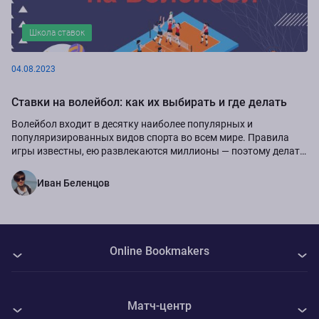
Школа ставок
04.08.2023
Ставки на волейбол: как их выбирать и где делать
Волейбол входит в десятку наиболее популярных и
популяризированных видов спорта во всем мире. Правила
игры известны, ею развлекаются миллионы ― поэтому делать
ставки на мужскую или женскую...
Иван Беленцов
Online Bookmakers
О нас
Матч-центр