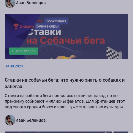
Иван Беленцов
Школа ставок
09.08.2023
Ставки на собачьи бега: что нужно знать о собаках и
забегах
Ставки на собачьи бега появились сотни лет назад, но по-
прежнему собирают миллионы фанатов. Для британцев этот
вид спорта сродни боксу и чаю ― уже стал частью культуры.
Поставить на борзую и выиграть...
Иван Беленцов