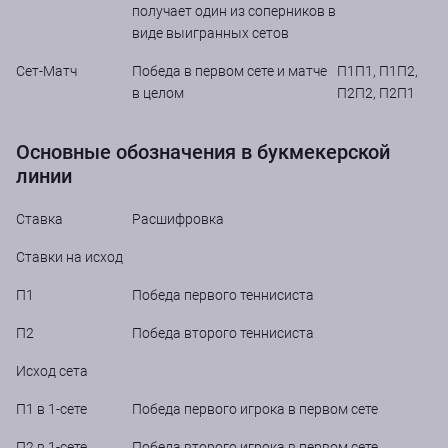
получает один из соперников в
виде выигранных сетов
Сет-Матч
Победа в первом сете и матче
П1П1, П1П2,
в целом
П2П2, П2П1
Основные обозначения в букмекерской
линии
Ставка
Расшифровка
Ставки на исход
П1
Победа первого теннисиста
П2
Победа второго теннисиста
Исход сета
П1 в 1-сете
Победа первого игрока в первом сете
П2 в 1-сете
Победа второго игрока в первом сете