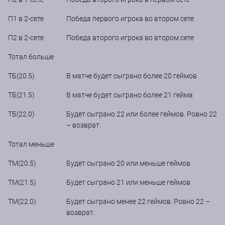
П1 в 2-сете
Победа первого игрока во втором сете
П2 в 2-сете
Победа второго игрока во втором сете
Тотал больше
ТБ(20.5)
В матче будет сыграно более 20 геймов
ТБ(21.5)
В матче будет сыграно более 21 гейма
ТБ(22.0)
Будет сыграно 22 или более геймов. Ровно 22
– возврат.
Тотал меньше
ТМ(20.5)
Будет сыграно 20 или меньше геймов
ТМ(21.5)
Будет сыграно 21 или меньше геймов
ТМ(22.0)
Будет сыграно менее 22 геймов. Ровно 22 –
возврат.