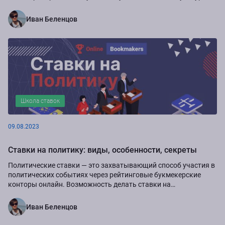
Поставить на борзую и выиграть...
Иван Беленцов
Школа ставок
09.08.2023
Ставки на политику: виды, особенности, секреты
Политические ставки ― это захватывающий способ участия в
политических событиях через рейтинговые букмекерские
конторы онлайн. Возможность делать ставки на
политические события становится все более...
Иван Беленцов