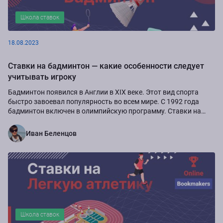
Школа ставок
18.08.2023
Ставки на бадминтон ― какие особенности следует
учитывать игроку
Бадминтон появился в Англии в XIX веке. Этот вид спорта
быстро завоевал популярность во всем мире. С 1992 года
бадминтон включен в олимпийскую программу. Ставки на
игрока и турниры по бадминтону...
Иван Беленцов
Школа ставок