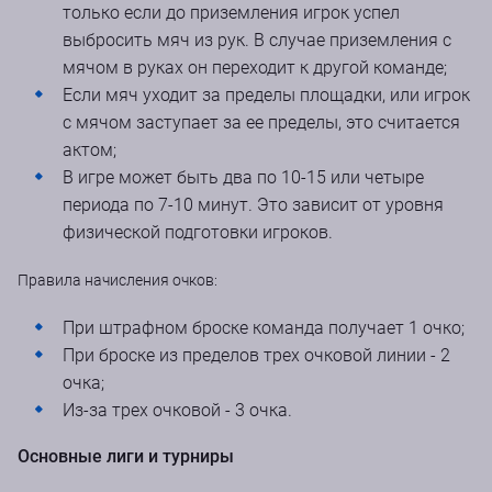
только если до приземления игрок успел
выбросить мяч из рук. В случае приземления с
мячом в руках он переходит к другой команде;
Если мяч уходит за пределы площадки, или игрок
с мячом заступает за ее пределы, это считается
актом;
В игре может быть два по 10-15 или четыре
периода по 7-10 минут. Это зависит от уровня
физической подготовки игроков.
Правила начисления очков:
При штрафном броске команда получает 1 очко;
При броске из пределов трех очковой линии - 2
очка;
Из-за трех очковой - 3 очка.
Основные лиги и турниры