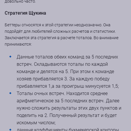
довольно часто.
Стратегия Щукина
Беттеры относятся к этой стратегии неоднозначно. Она
подойдёт для любителей сложных расчетов и статистики.
Заключается эта стратегия в расчете тоталов. Во внимание
принимаются:
Данные тоталов обеих команд за 5 последних
встреч. Складываются тоталы по каждой
команде и делятся на 5. При этом к команде
хозяев прибавляется 3. За каждую победу
прибавляется 1,а за проигрыш минусуется 1,5;
Тоталы очных встреч. Находится среднее
арифметическое за 5 последних встреч. Далее
нужно сложить результаты этих двух пунктов и
поделить на 2. Полученный результат и будет
искомым числом;
данные коэффициенты букмекерской конторы.