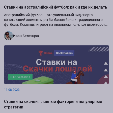
Ставки на австралийский футбол: как и где их делать
Австралийский футбол ― это уникальный вид спорта,
сочетающий элементы регби, баскетбола и традиционного
футбола. Команды играют на овальном поле, где двое ворот
на каждом конце.
Иван Беленцов
Школа ставок
11.08.2023
Ставки на скачки: главные факторы и популярные
стратегии