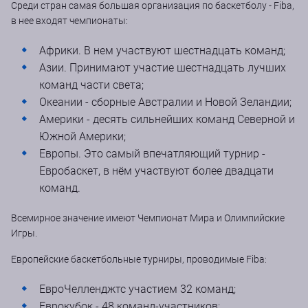
Среди стран самая большая организация по баскетболу - Fiba,
в нее входят чемпионаты:
Африки. В нем участвуют шестнадцать команд;
Азии. Принимают участие шестнадцать лучших
команд части света;
Океании - сборные Австралии и Новой Зеландии;
Америки - десять сильнейших команд Северной и
Южной Америки;
Европы. Это самый впечатляющий турнир -
Евробаскет, в нём участвуют более двадцати
команд.
Всемирное значение имеют Чемпионат Мира и Олимпийские
Игры.
Европейские баскетбольные турниры, проводимые Fiba:
ЕвроЧелленджтс участием 32 команд;
Еврокубок - 48 команд-участников;