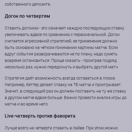
собственного депозита.
Догон по четвертям
Ставить догоном - это означает каждую последующую ставку
увеличивать вдвое по сравнению с первоначальной. Догон
считается агрессивной стратегией, ее применение должно
быть основано на чётком понимании картины матча. Если
вдруг события разворачиваются не по плану, надо суметь
вовремя остановиться. Проще сказать - проиграв подряд
несколько раз, нужно передохнуть и выбрать другой матч.
Стратегия даёт возможность всегда оставаться в плюсе.
Например, беттер делает ставку на ТБ матча и проигрывает.
Значит, в следующий раз он должен поставить на ту же ставку
в другом матче вдвое больше. Важно провести анализ игры до
матча и во время него.
Live-четверть против фаворита
Лучше всего на четверти ставить в лайве. При этом можно