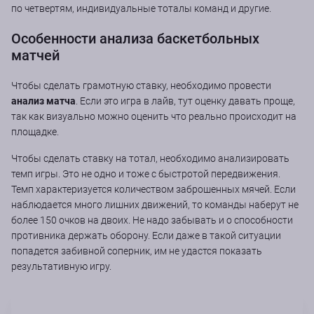
по четвертям, индивидуальные тоталы команд и другие.
Особенности анализа баскетбольных
матчей
Чтобы сделать грамотную ставку, необходимо провести
анализ матча
. Если это игра в лайв, тут оценку давать проще,
так как визуально можно оценить что реально происходит на
площадке.
Чтобы сделать ставку на тотал, необходимо анализировать
темп игры. Это не одно и тоже с быстротой передвижения.
Темп характеризуется количеством заброшенных мячей. Если
наблюдается много лишних движений, то команды наберут не
более 150 очков на двоих. Не надо забывать и о способности
противника держать оборону. Если даже в такой ситуации
попадется забивной соперник, им не удастся показать
результативную игру.