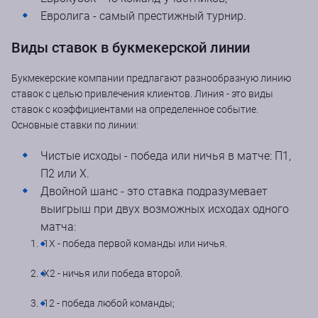
Евролига - самый престижный турнир.
Виды ставок в букмекерской линии
Букмекерские компании предлагают разнообразную линию
ставок с целью привлечения клиентов. Линия - это виды
ставок с коэффициентами на определенное событие.
Основные ставки по линии:
Чистые исходы - победа или ничья в матче: П1,
П2 или X.
Двойной шанс - это ставка подразумевает
выигрыш при двух возможных исходах одного
матча:
1X - победа первой команды или ничья.
X2 - ничья или победа второй.
12 - победа любой команды;