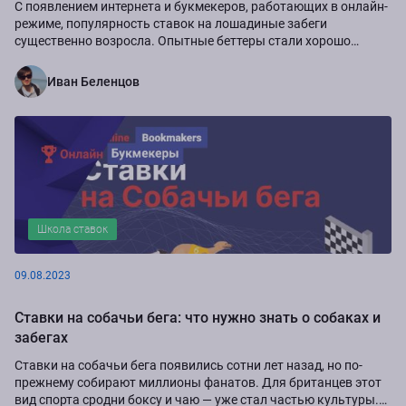
С появлением интернета и букмекеров, работающих в онлайн-
режиме, популярность ставок на лошадиные забеги
существенно возросла. Опытные беттеры стали хорошо
зарабатывать, делая ставки на скачки....
Иван Беленцов
Школа ставок
09.08.2023
Ставки на собачьи бега: что нужно знать о собаках и
забегах
Ставки на собачьи бега появились сотни лет назад, но по-
прежнему собирают миллионы фанатов. Для британцев этот
вид спорта сродни боксу и чаю ― уже стал частью культуры.