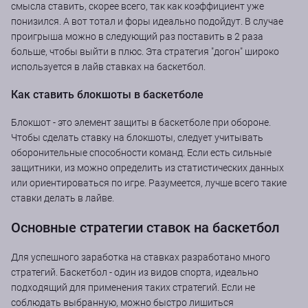
смысла ставить, скорее всего, так как коэффициент уже
понизился. А вот тотал и форы идеально подойдут. В случае
проигрыша можно в следующий раз поставить в 2 раза
больше, чтобы выйти в плюс. Эта стратегия "догон" широко
используется в лайв ставках на баскетбол.
Как ставить блокшоты в баскетболе
Блокшот - это элемент защиты в баскетболе при обороне.
Чтобы сделать ставку на блокшоты, следует учитывать
оборонительные способности команд. Если есть сильные
защитники, из можно определить из статистических данных
или ориентироваться по игре. Разумеется, лучше всего такие
ставки делать в лайве.
Основные стратегии ставок на баскетбол
Для успешного заработка на ставках разработано много
стратегий. Баскетбол - один из видов спорта, идеально
подходящий для применения таких стратегий. Если не
соблюдать выбранную, можно быстро лишиться