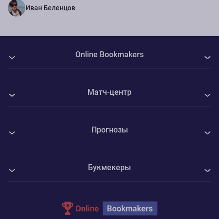
Иван Беленцов
Online Bookmakers
О нас
Матч-центр
Авторы
Все матчи
Контакты
Прогнозы
СКА-Хабаровск - Спартак
Политика Cookie
Все прогнозы на спорт
Динамо М - Динамо Махачкала
Конфиденциальность
Букмекеры
Футбол
Зенит - Родина Москва
Адреса ППС
1xBet
Хоккей
Камаз Н-Ч - Волга Ульяновск
Parimatch