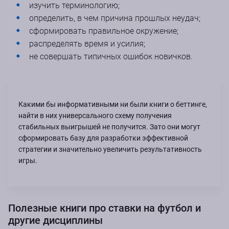
изучить терминологию;
определить, в чем причина прошлых неудач;
сформировать правильное окружение;
распределять время и усилия;
не совершать типичных ошибок новичков.
Какими бы информативными ни были книги о беттинге,
найти в них универсального схему получения
стабильных выигрышей не получится. Зато они могут
сформировать базу для разработки эффективной
стратегии и значительно увеличить результативность
игры.
Полезные книги про ставки на футбол и
другие дисциплины