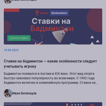
Школа ставок
18.08.2023
Ставки на бадминтон ― какие особенности следует
учитывать игроку
Бадминтон появился в Англии в XIX веке. Этот вид спорта
быстро завоевал популярность во всем мире. С 1992 года
бадминтон включен в олимпийскую программу. Ставки на
игрока и турниры по бадминтону...
Иван Беленцов