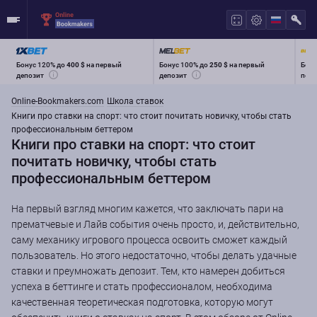
Бонус 120% до
400 $
на первый
Бонус 100% до
250 $
на первый
Бону
депозит
депозит
перв
Online-Bookmakers.com
Школа ставок
Книги про ставки на спорт: что стоит почитать новичку, чтобы стать
профессиональным беттером
Книги про ставки на спорт: что стоит
почитать новичку, чтобы стать
профессиональным беттером
На первый взгляд многим кажется, что заключать пари на
прематчевые и Лайв события очень просто, и, действительно,
саму механику игрового процесса освоить сможет каждый
пользователь. Но этого недостаточно, чтобы делать удачные
ставки и преумножать депозит. Тем, кто намерен добиться
успеха в беттинге и стать профессионалом, необходима
качественная теоретическая подготовка, которую могут