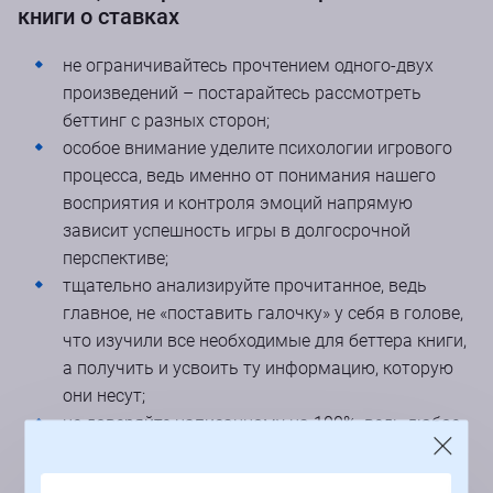
книги о ставках
не ограничивайтесь прочтением одного-двух
произведений – постарайтесь рассмотреть
беттинг с разных сторон;
особое внимание уделите психологии игрового
процесса, ведь именно от понимания нашего
восприятия и контроля эмоций напрямую
зависит успешность игры в долгосрочной
перспективе;
тщательно анализируйте прочитанное, ведь
главное, не «поставить галочку» у себя в голове,
что изучили все необходимые для беттера книги,
а получить и усвоить ту информацию, которую
они несут;
не доверяйте написанному на 100%, ведь любое
сочинение является отображением
субъективного взгляда автора;