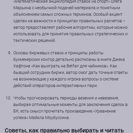
«Математическая энциклопедия ставок на спорт» Олега
Марьина с необычной подачей материала и понятным
объяснением самых сложных терминов. Особый акцент
сделан на важности и принципах правильных расчетов –
автор предоставляет рабочие алгоритмы, которые можно
использовать для принятия правильных стратегических и
тактических решений.
Основы биржевых ставок и принципы работы
букмекерских контор детально расписаны в книге Джека
Хафтона «Как выиграть на Betfair для чайников». Как
бывший сотрудник биржи, автор смог дать точные ответы
на возникающие у каждого игрока вопросы о системе
действий операторов интерактивных пари.
Чтобы прогнозировать периоды везения и невезения,
выбирая оптимальные моменты для заключения сделок в
БК, есть смысл прочитать произведение «Уравнение
успеха» Майкла Моубуссина.
Советы, как правильно выбирать и читать