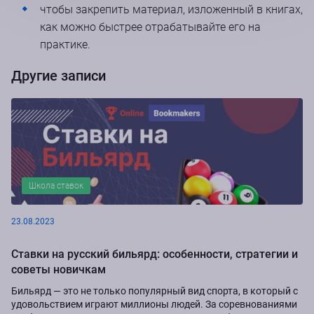
чтобы закрепить материал, изложенный в книгах,
как можно быстрее отрабатывайте его на
практике.
Другие записи
Школа ставок
23.08.2023
Ставки на русский бильярд: особенности, стратегии и
советы новичкам
Бильярд ― это не только популярный вид спорта, в который с
удовольствием играют миллионы людей. За соревнованиями