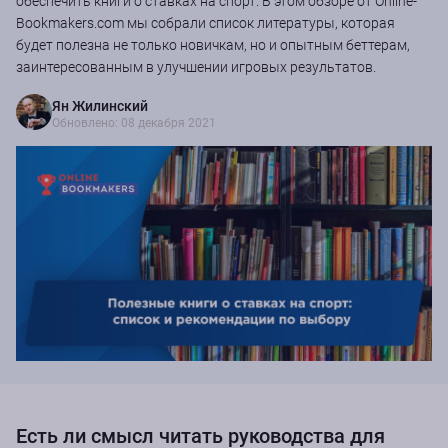
обеспечить книги о ставках на спорт. В этом обзоре от Online-
Bookmakers.com мы собрали список литературы, которая
будет полезна не только новичкам, но и опытным беттерам,
заинтересованным в улучшении игровых результатов.
Ян Жилинский
Обновлено: 08 декабря 2021
Есть ли смысл читать руководства для