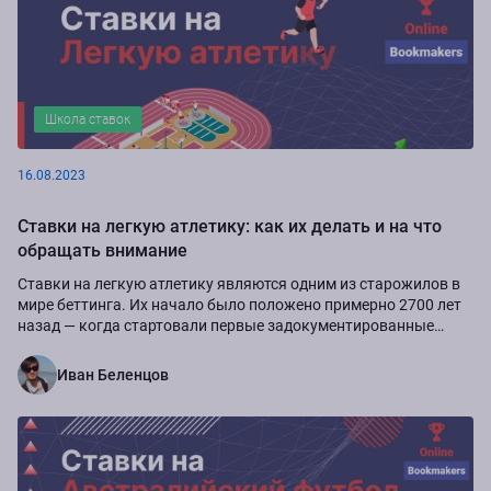
Школа ставок
16.08.2023
Ставки на легкую атлетику: как их делать и на что
обращать внимание
Ставки на легкую атлетику являются одним из старожилов в
мире беттинга. Их начало было положено примерно 2700 лет
назад ― когда стартовали первые задокументированные
Олимпийские игры. Этот...
Иван Беленцов