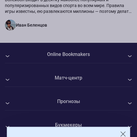
популяризированных видов спорта во всем мире. Правила
игры известны, ею развлекаются миллионы ― поэтому делать
ставки на мужскую или женскую...
Иван Беленцов
Online Bookmakers
О нас
Матч-центр
Авторы
Все матчи
Контакты
Прогнозы
КуПС - Университатя Крайова
Политика Cookie
Все прогнозы на спорт
ФК Интер - Вадуц
Конфиденциальность
Букмекеры
Футбол
Маккаби Тель-Авив - ЦСКА София