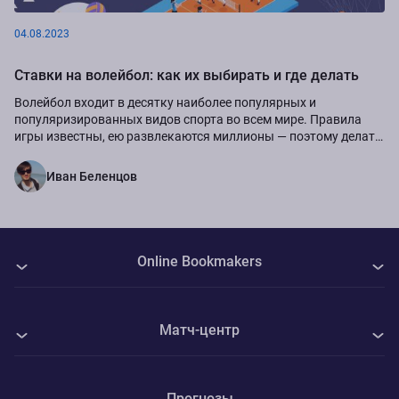
04.08.2023
Ставки на волейбол: как их выбирать и где делать
Волейбол входит в десятку наиболее популярных и
популяризированных видов спорта во всем мире. Правила
игры известны, ею развлекаются миллионы ― поэтому делать
ставки на мужскую или женскую...
Иван Беленцов
Online Bookmakers
О нас
Матч-центр
Авторы
Все матчи
Контакты
Прогнозы