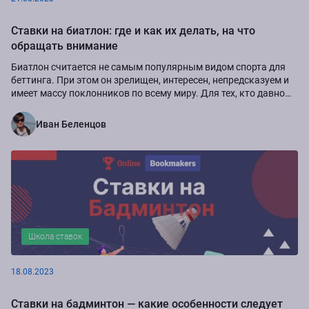
Ставки на биатлон: где и как их делать, на что
обращать внимание
Биатлон считается не самым популярным видом спорта для
беттинга. При этом он зрелищен, интересен, непредсказуем и
имеет массу поклонников по всему миру. Для тех, кто давно
интересуется этим видом...
Иван Беленцов
Школа ставок
18.08.2023
Ставки на бадминтон ― какие особенности следует