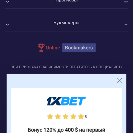
Торпедо Москва - ФК Сочи
Политика Cookie
Все прогнозы на спорт
Уиком - Стивенэйдж
Конфиденциальность
Букмекеры
Футбол
Вулверхэмптон - Порт Вейл
Адреса ППС
1xBet
Хоккей
Мидлсбро - Рексем
Parimatch
Теннис
Енисей - Текстильщик
Leonbets
ПРИ ПРИЗНАКАХ ЗАВИСИМОСТИ ОБРАТИТЕСЬ К СПЕЦИАЛИСТУ
UFC
Melbet
Баскетбол
Betwinner
Для лиц старше 18 лет
© 2026 «Онлайн Букмекеры»
Marathonbet
Все права защищены
Pin-Up
5
Бонус 120% до
400 $
на первый