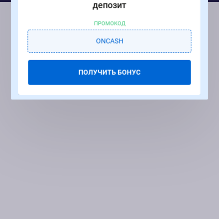
депозит
ПРОМОКОД
ONCASH
ПОЛУЧИТЬ БОНУС