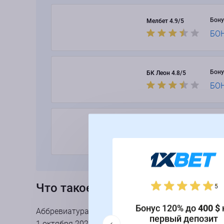
Бону
Мелбет 4.9/5
БОН
Бону
БК Леон 4.8/5
БОН
Бону
Винлайн 4.8/5
БОН
Что такое Единый ЦУПИС
4.8
5
Бонус 120% до
400 $
Аббревиатура «ЦУПИС» расшифровывается как «Ц
первый депозит
1 октября 2021 года. До этого момента в РФ су