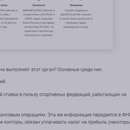
чи выполняет этот орган? Основные среди них:
ций.
й ставки в пользу спортивных федераций, работающих на
ансовым операциям. Эта же информация передается в ФНС
е конторы, обязан уплачивать налог на прибыль (некотор