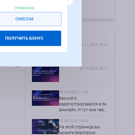
Алексей
са была
ПРОМОКОД
ПРОМОКОД
ем
ONBCOM
ONB
отать
Новые статьи
ПОЛУЧИТЬ БОНУС
ПОЛУЧИТЬ БОНУ
ировка
25.11.2023 19:57
ен в
ез Qiwi-
роль над
26.10.2023 20:10
30.09.2023 11:00
Весной я
зарегистрировался в бк
винлайн. И тут мне через
10 мин звонит оператор
теле 2 с просьбой
13.09.2023 19:04
подтвердить
На этой странице вы
паспортные данные в
можете безопасно