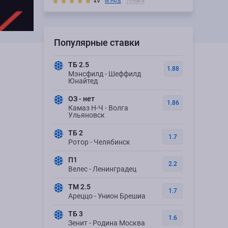
Условия
4.9
ИГРАТЬ
Популярные ставки
ТБ 2.5
1.88
Мэнсфилд - Шеффилд
Юнайтед
ОЗ - нет
1.86
Камаз Н-Ч - Волга
Ульяновск
ТБ 2
1.7
Ротор - Челябинск
П1
2.2
Велес - Ленинградец
ТМ 2.5
1.7
Ареццо - Унион Брешиа
ТБ 3
1.6
Зенит - Родина Москва