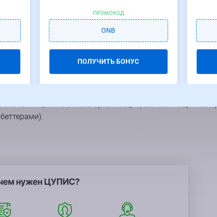
и «Первый ЦУПИС». Но в дальнейшем Qiwi из данного бизне
ПРОМОКОД
на в «Единый ЦУПИС». И вполне вероятно, что в дальнейш
ONB
ие конторы.
едоставляющие свои услуги на территории РФ, обязаны раб
ПОЛУЧИТЬ БОНУС
ннулируется, применяются соответствующие санкции (блок
ов). Более того, каждый клиент букмекерской конторы долж
ть свои личные данные. Ранее это можно было сделать чер
 исключения Qiwi из списка организаций, выполняющих конт
беттерами).