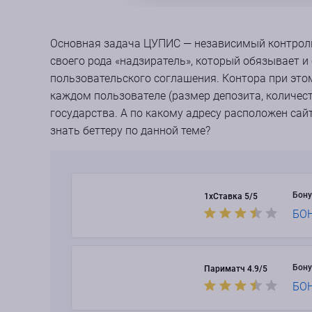
Основная задача ЦУПИС — независимый контроль 
своего рода «надзиратель», который обязывает и
пользовательского соглашения. Контора при это
каждом пользователе (размер депозита, количест
государства. А по какому адресу расположен сай
знать беттеру по данной теме?
Бону
1хСтавка 5/5
БОН
Бону
Париматч 4.9/5
БОН