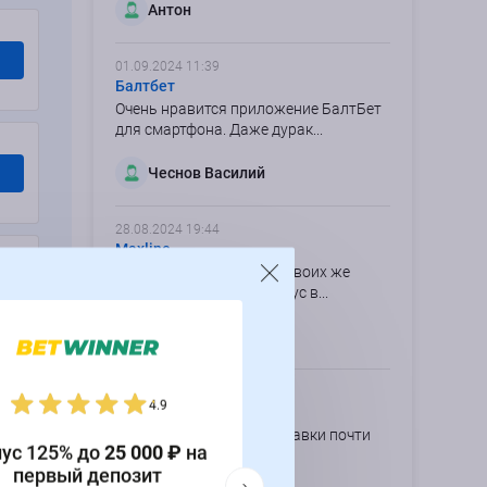
Антон
01.09.2024 11:39
Балтбет
Очень нравится приложение БалтБет
для смартфона. Даже дурак...
Чеснов Василий
28.08.2024 19:44
Maxline
Не выполняют условия своих же
акций. Не начислили бонус в...
Михаил
28.08.2024 00:25
4.9
4
Mostbet
Ставки отстой выкупа ставки почти
ус 125% до
25 000 ₽
на
Фрибеты до
20 00
нет совсем если есть то...
рмирован
первый депозит
совых