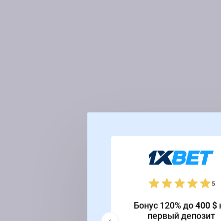
4.8
5
Бонус 120% до
400 $
первый депозит