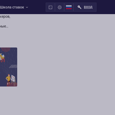
 факторы
Школа ставок
ВХОД
керов,
иные
Опытные
вать,