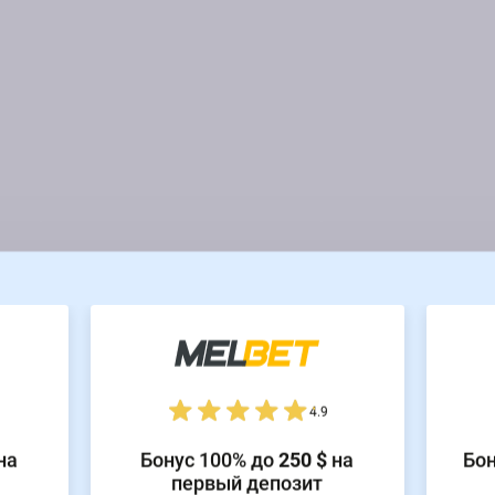
4.9
на
Бонус 100% до
250 $
на
Бон
первый депозит