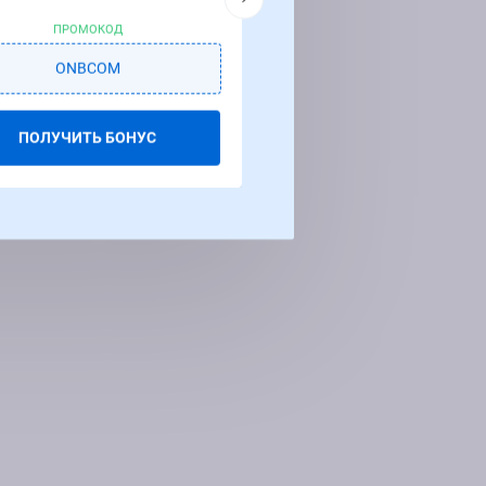
ПРОМОКОД
ПРОМОКОД
ONBCOM
ONB
ПОЛУЧИТЬ БОНУС
ПОЛУЧИТЬ БОНУ