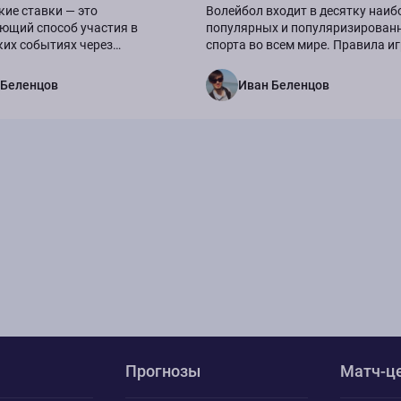
ие ставки ― это
Волейбол входит в десятку наиб
ющий способ участия в
популярных и популяризирован
ких событиях через
спорта во всем мире. Правила и
ые букмекерские конторы
известны, ею развлекаются мил
озможность делать ставки на
поэтому делать ставки на мужс
 Беленцов
Иван Беленцов
ие события становится все
женскую...
Прогнозы
Матч-ц