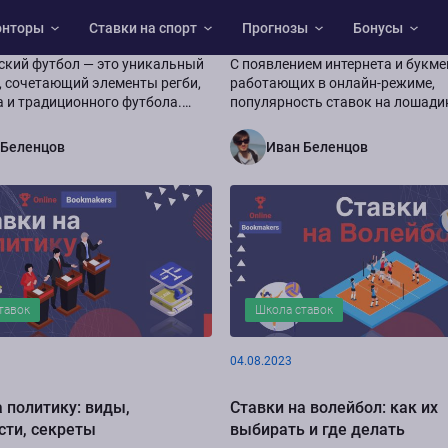
а австралийский футбол:
Ставки на скачки: главные
онторы
Ставки на спорт
Прогнозы
Бонусы
 их делать
и популярные стратегии
ский футбол ― это уникальный
С появлением интернета и букме
, сочетающий элементы регби,
работающих в онлайн-режиме,
 и традиционного футбола.
популярность ставок на лошад
рают на овальном поле, где
забеги существенно возросла. 
 на каждом конце.
беттеры стали хорошо зарабаты
 Беленцов
Иван Беленцов
делая ставки на скачки....
тавок
Школа ставок
04.08.2023
а политику: виды,
Ставки на волейбол: как их
сти, секреты
выбирать и где делать