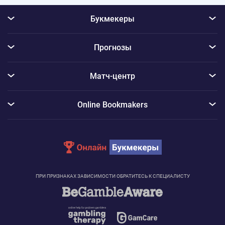
Букмекеры
Прогнозы
Матч-центр
Online Bookmakers
ПРИ ПРИЗНАКАХ ЗАВИСИМОСТИ ОБРАТИТЕСЬ К СПЕЦИАЛИСТУ