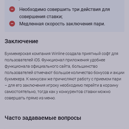
Необходимо совершить три действия для
совершения ставки;
Медленная скорость заключения пари.
Заключение
Букмекерская компания Winline создала приятный софт для
пользователей iOS. Функционал приложения удобнее
функционала официального сайта, большинство
пользователей отмечают большое количество бонусов и акции
букмекера. К минусам же причисляют работу с приемом пари
– для его заключения игроку необходимо перейти в корзину
самостоятельно, тогда как у конкурентов ставки можно
совершать прямо из меню.
Часто задаваемые вопросы