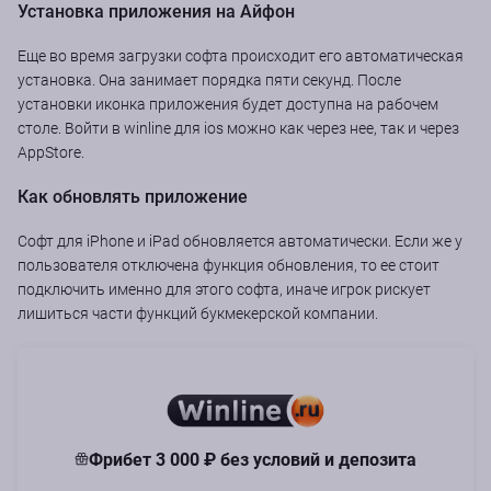
Установка приложения на Айфон
Еще во время загрузки софта происходит его автоматическая
установка. Она занимает порядка пяти секунд. После
установки иконка приложения будет доступна на рабочем
столе. Войти в winline для ios можно как через нее, так и через
AppStore.
Как обновлять приложение
Софт для iPhone и iPad обновляется автоматически. Если же у
пользователя отключена функция обновления, то ее стоит
подключить именно для этого софта, иначе игрок рискует
лишиться части функций букмекерской компании.
Фрибет
3 000 ₽
без условий и депозита