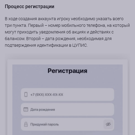
Процесс регистрации
В ходе создания аккаунта игроку необходимо указать всего
три пункта. Первый – номер мобильного телефона, на который
могут приходить уведомления об акциях и действиях с
балансом. Второй – дата рождения, необходимая для
подтверждения идентификации в ЦУПИС.