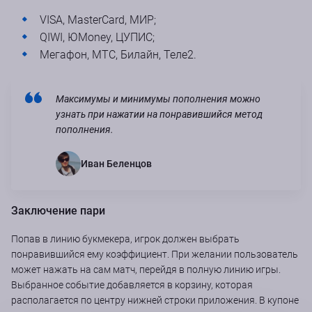
VISA, MasterCard, МИР;
QIWI, ЮMoney, ЦУПИС;
Мегафон, МТС, Билайн, Теле2.
Максимумы и минимумы пополнения можно
узнать при нажатии на понравившийся метод
пополнения.
Иван Беленцов
Заключение пари
Попав в линию букмекера, игрок должен выбрать
понравившийся ему коэффициент. При желании пользователь
может нажать на сам матч, перейдя в полную линию игры.
Выбранное событие добавляется в корзину, которая
располагается по центру нижней строки приложения. В купоне