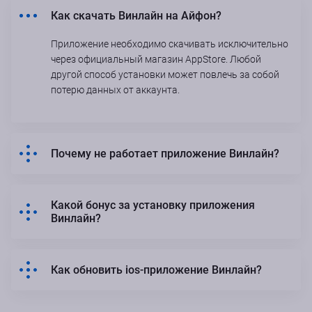
Как скачать Винлайн на Айфон?
Приложение необходимо скачивать исключительно
через официальный магазин AppStore. Любой
другой способ установки может повлечь за собой
потерю данных от аккаунта.
Почему не работает приложение Винлайн?
Винлайн для iOS может не работать из-за того, что
проблемы возникают у самого букмекера. Если же
официальный сайт букмекера функционирует, то
Какой бонус за установку приложения
рекомендуем обновить приложение, либо скачать его
Винлайн?
заново.
Букмекер предлагает новым пользователям бонус до
10000 рублей. Сразу после регистрации пользователь
может принять участие в лотерее, где ему достанется от
Как обновить ios-приложение Винлайн?
100 до 10000 бонусных рублей.
В подавляющем большинстве случаев приложение
обновляется автоматически. Если же игроку каким-либо