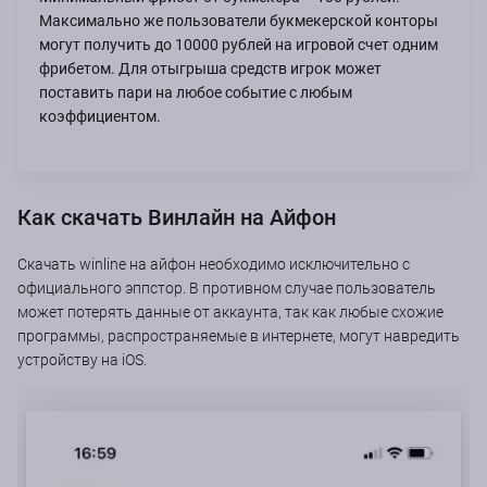
Максимально же пользователи букмекерской конторы
могут получить до 10000 рублей на игровой счет одним
фрибетом. Для отыгрыша средств игрок может
поставить пари на любое событие с любым
коэффициентом.
Как скачать Винлайн на Айфон
Скачать winline на айфон необходимо исключительно с
официального эппстор. В противном случае пользователь
может потерять данные от аккаунта, так как любые схожие
программы, распространяемые в интернете, могут навредить
устройству на iOS.