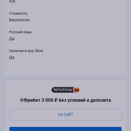
iOS
Стоимость
Бесплатно
Русский язык
Да
Наличие в App Store
Да
Фрибет
3 000 ₽
без условий и депозита
НА САЙТ