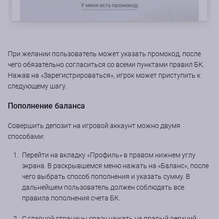
При желании пользователь может указать промокод, после
чего обязательно согласиться со всеми пунктами правил БК.
Нажав на «Зарегистрироваться», игрок может приступить к
следующему шагу.
Пополнение баланса
Совершить депозит на игровой аккаунт можно двумя
способами:
Перейти на вкладку «Профиль» в правом нижнем углу
экрана. В раскрывшемся меню нажать на «Баланс», после
чего выбрать способ пополнения и указать сумму. В
дальнейшем пользователь должен соблюдать все
правила пополнения счета БК.
С главной страницы сразу нажать на правый верхний