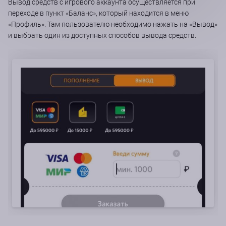
Вывод средств с игрового аккаунта осуществляется при
переходе в пункт «Баланс», который находится в меню
«Профиль». Там пользователю необходимо нажать на «Вывод»
и выбрать один из доступных способов вывода средств.