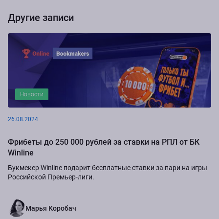
образом удалось отключить автоматическое обновление,
то необходимо вернуть приложению разрешение на
Другие записи
обновление.
Новости
26.08.2024
Фрибеты до 250 000 рублей за ставки на РПЛ от БК
Winline
Букмекер Winline подарит бесплатные ставки за пари на игры
Российской Премьер-лиги.
Марья Коробач