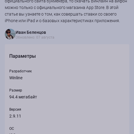
официального сайта букмекера, то скачать Винлайн на айфон
можно только с официального магазина App Store. В этой
статье вы узнаете о том, как совершать ставки со своего
iPhone или iPad и о базовых характеристиках приложения.
Иван Беленцов
Обновлено: 07 августа
Параметры
Разработчик
Winline
Размер
94.4 мегабайт
Версия
2.9.11
ОС