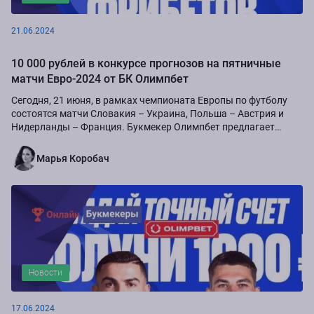
21.06.2024
10 000 рублей в конкурсе прогнозов на пятничные
матчи Евро-2024 от БК Олимпбет
Сегодня, 21 июня, в рамках чемпионата Европы по футболу
состоятся матчи Словакия – Украина, Польша – Австрия и
Нидерланды – Франция. Букмекер Олимпбет предлагает
выиграть бесплатные...
Марья Коробач
Новости
17.06.2024