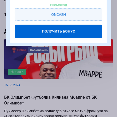
мобильного трафика минимален.
ПРОМОКОД
Теги:
#Олимп
ONCASH
Другие записи
ПОЛУЧИТЬ БОНУС
Новости
15.08.2024
БК Олимпбет Футболка Килиана Мбаппе от БК
Олимпбет
Букмекер Олимпбет на волне дебютного матча француза за
«Реал Мадрид» анонсировал розыгрыш его футболки.