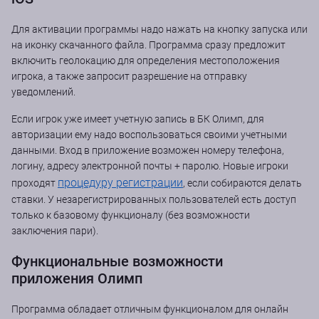
Для активации программы надо нажать на кнопку запуска или
на иконку скачанного файла. Программа сразу предложит
включить геолокацию для определения местоположения
игрока, а также запросит разрешение на отправку
уведомлений.
Если игрок уже имеет учетную запись в БК Олимп, для
авторизации ему надо воспользоваться своими учетными
данными. Вход в приложение возможен номеру телефона,
логину, адресу электронной почты + паролю. Новые игроки
процедуру регистрации
проходят
, если собираются делать
ставки. У незарегистрированных пользователей есть доступ
только к базовому функционалу (без возможности
заключения пари).
Функциональные возможности
приложения Олимп
Программа обладает отличным функционалом для онлайн