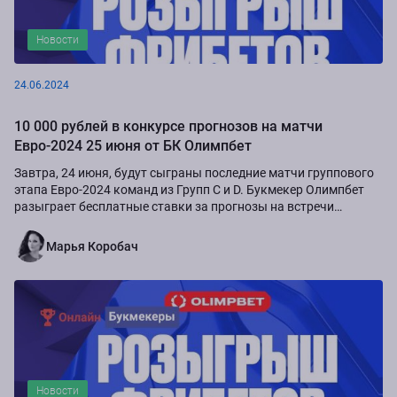
Новости
24.06.2024
10 000 рублей в конкурсе прогнозов на матчи
Евро-2024 25 июня от БК Олимпбет
Завтра, 24 июня, будут сыграны последние матчи группового
этапа Евро-2024 команд из Групп C и D. Букмекер Олимпбет
разыграет бесплатные ставки за прогнозы на встречи
Нидерланды – Австрия,...
Марья Коробач
Новости