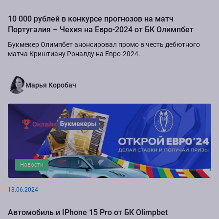
10 000 рублей в конкурсе прогнозов на матч
Португалия – Чехия на Евро-2024 от БК Олимпбет
Букмекер Олимпбет анонсировал промо в честь дебютного
матча Криштиану Роналду на Евро-2024.
Марья Коробач
Новости
13.06.2024
Автомобиль и IPhone 15 Pro от БК Olimpbet