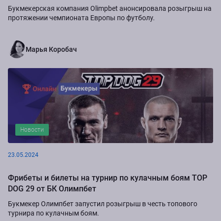
Букмекерская компания Olimpbet анонсировала розыгрыш на
протяжении чемпионата Европы по футболу.
Марья Коробач
Новости
23.05.2024
Фрибеты и билеты на турнир по кулачным боям TOP
DOG 29 от БК Олимпбет
Букмекер Олимпбет запустил розыгрыш в честь топового
турнира по кулачным боям.