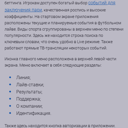
событий для
беттинга. Игрокам доступен богатый выбор
заключения пари
, качественная роспись и высокие
коэффициенты. На стартовом экране приложения
расположены текущие и планируемые события в футбольном
лайве. Виды спорта сгруппированы в верхнем меню по степени
популярности. Здесь же находится строка поиска по
ключевым словам, что очень удобно в Live режиме. Также
работают прямые ТВ-трансляции некоторых событий.
Иконка главного меню расположена в верхней левой части
экрана. Меню включает в себя следующие разделы:
Линия;
Лайв-ставки;
Результаты;
Поддержка;
О компании;
Идентификация.
Также здесь находится кнопка авторизации в приложении.