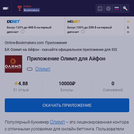
Бонус 120% до
400 $
на первый
Бонус 100% до
250 $
на первый
Бону
депозит
депозит
перв
Online-Bookmakers.com
Приложения
БК Олимп на Айфон - скачайте официальное приложение для IOS
Приложение Олимп для Айфон
Олимп
4.88
10000₽
0
51 отзыв
Бонусы
Скачиваний
СКАЧАТЬ ПРИЛОЖЕНИЕ
Олимп
Популярный букмекер
– это лицензированная контора
с отличными условиями для онлайн беттинга. Пользователи