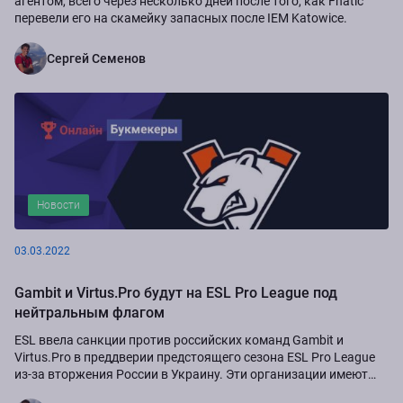
агентом, всего через несколько дней после того, как Fnatic
перевели его на скамейку запасных после IEM Katowice.
Сергей Семенов
Новости
03.03.2022
Gambit и Virtus.Pro будут на ESL Pro League под
нейтральным флагом
ESL ввела санкции против российских команд Gambit и
Virtus.Pro в преддверии предстоящего сезона ESL Pro League
из-за вторжения России в Украину. Эти организации имеют
связи с российским...