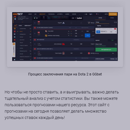
Процесс заключения пари на Dota 2 в GGbet
Но чтобы не просто ставить, а и выигрывать, важно делать
тщательный анализ с учетом статистики. Вы также можете
пользоваться прогнозами нашего ресурса. Этот сайт с
прогнозами на сегодня позволяет делать множество
успешных ставок каждый день!