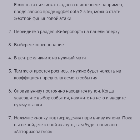
Если пытаться искать адреса в интернете, например,
вводя запрос вроде «ggbet dota 2 site», можно стать
жертвой фишинговой атаки.
Перейдите в раздел «Киберспорт» на панели вверху.
Выберете соревнование.
В центре кликните на нужный матч.
Там же откроется роспись, и нужно будет нажать на
коэффициент предполагаемого события.
Справа внизу постоянно находится купон. Когда
завершите выбор события, нажмите на него и введите
сумму ставки.
Нажмите кнопку подтверждения пари внизу купона. Пока
вы не войдете в свой аккаунт, там будет написано
«Авторизоваться».