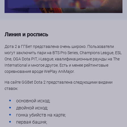
Линия и роспись
Дота 2 в ГГБет представлена очень широко. Пользователи
могут заключить пари на BTS Pro Series, Champions League, ESL
One, OGA Dota PIT, i-League, квалификационные раунды на The
International и многое другое. Есть и менее рейтинговые
соревнования вроде WePlay AniMajor.
На сайте GGBet Dota 2 представлена следующими видами
ставок:
основной исход;
двойной исход;
гонка убийств на карте;
первая башня;