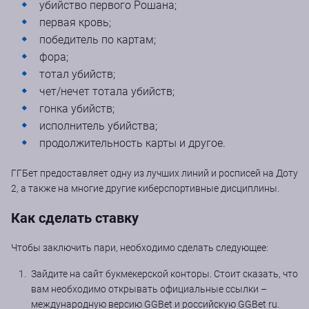
убийство первого Рошана;
первая кровь;
победитель по картам;
фора;
тотал убийств;
чет/нечет тотала убийств;
гонка убийств;
исполнитель убийства;
продолжительность карты и другое.
ГГБет предоставляет одну из лучших линий и росписей на Доту
2, а также на многие другие киберспортивные дисциплины.
Как сделать ставку
Чтобы заключить пари, необходимо сделать следующее:
Зайдите на сайт букмекерской конторы. Стоит сказать, что
вам необходимо открывать официальные ссылки –
международную версию GGBet и российскую GGBet ru.