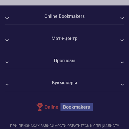
Online Bookmakers
О нас
Матч-центр
Авторы
Все матчи
Контакты
Прогнозы
Колчестер - Саутгемптон
Политика Cookie
Все прогнозы на спорт
Ротерхэм - Вест Бромвич
Конфиденциальность
Букмекеры
Футбол
Челтенхэм - Чарльтон
Адреса ППС
1xBet
Хоккей
ФК Ростов - ЦСКА М
Parimatch
Теннис
Виченца - Катания
Leonbets
ПРИ ПРИЗНАКАХ ЗАВИСИМОСТИ ОБРАТИТЕСЬ К СПЕЦИАЛИСТУ
UFC