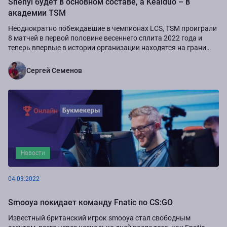
Shenyi будет в основном составе, а Keaiduo – в
академии TSM
Неоднократно побеждавшие в чемпионах LCS, TSM проиграли
8 матчей в первой половине весеннего сплита 2022 года и
теперь впервые в истории организации находятся на грани
того, чтобы финишировать внизу...
Сергей Семенов
Новости
04.03.2022
Smooya покидает команду Fnatic по CS:GO
Известный британский игрок smooya стал свободным