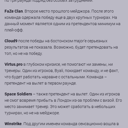
по три раунда подряд без особых затруднений.
FaZe Clan
. Второе место прошлого мейджора. После этого
команда одержала победу еще в двух крупных турнирах. На
данный момент является одним из претендентов минимум на
плей-офф.
Cloud9
после победы на бостонском major’e серьезных
результатов не показала. Возможно, будет претендовать на
топ, но не на победу.
Virtus.pro
в глубоком кризисе, не помогают ни замены, ни
тренеры. Один из игроков, Byali, покидает команду, и не факт,
что будет работать наравне с остальными. Команда –
претендент на вылет в первом раунде.
Space Soldiers
– также претендент на вылет. Один из игроков
не смог вовремя прибыть в Лондон из-за проблем с визой. Его
место занимает тренер. Это может сработать в небольших
турнирах, но не на мейджоре.
Winstrike
. Под другим именем команда сенсационно вошла в