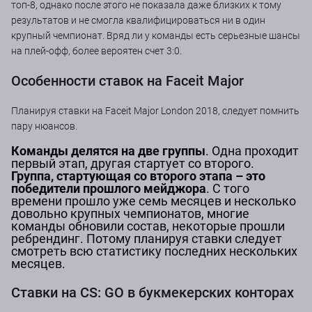
топ-8, однако после этого не показала даже близких к тому
результатов и не смогла квалифицироваться ни в один
крупный чемпионат. Вряд ли у команды есть серьезные шансы
на плей-офф, более вероятен счет 3:0.
Особенности ставок на Faceit Major
Планируя ставки на Faceit Major London 2018, следует помнить
пару нюансов.
Команды делятся на две группы
. Одна проходит
первый этап, другая стартует со второго.
Группа, стартующая со второго этапа – это
победители прошлого мейджора
. С того
времени прошло уже семь месяцев и несколько
довольно крупных чемпионатов, многие
команды обновили состав, некоторые прошли
ребрендинг. Потому планируя ставки следует
смотреть всю статистику последних нескольких
месяцев.
Ставки на CS: GO в букмекерских конторах