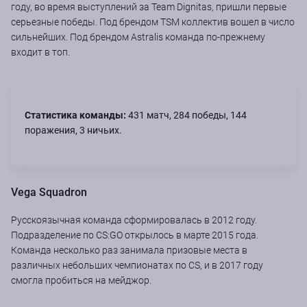
году, во время выступлений за Team Dignitas, пришли первые
серьезные победы. Под брендом TSM коллектив вошел в число
сильнейших. Под брендом Astralis команда по-прежнему
входит в топ.
Статистика команды:
431 матч, 284 победы, 144
поражения, 3 ничьих.
Vega Squadron
Русскоязычная команда сформировалась в 2012 году.
Подразделение по CS:GO открылось в марте 2015 года.
Команда несколько раз занимала призовые места в
различных небольших чемпионатах по CS, и в 2017 году
смогла пробиться на мейджор.