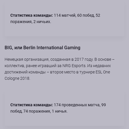
Статистика команды:
114 матчей, 60 побед, 52
поражения, 2 ничьих.
BIG, или Berlin International Gaming
Немецкая организация, созданная в 2017 году. В основе –
коллектив, ранее игравший за NRG Esports. Из недавних
достижений команды – второе место в турнире ESL One
Cologne 2018.
Статистика команды:
174 проведенных матча, 99
побед, 74 поражения, 1 ничья.