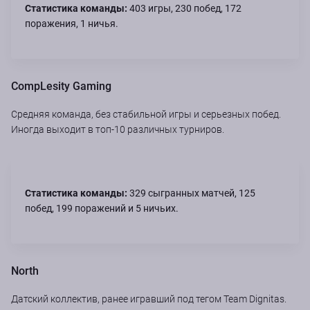
Статистика команды:
403 игры, 230 побед, 172
поражения, 1 ничья.
CompLesity Gaming
Средняя команда, без стабильной игры и серьезных побед.
Иногда выходит в топ-10 различных турниров.
Статистика команды:
329 сыгранных матчей, 125
побед, 199 поражений и 5 ничьих.
North
Датский коллектив, ранее игравший под тегом Team Dignitas.