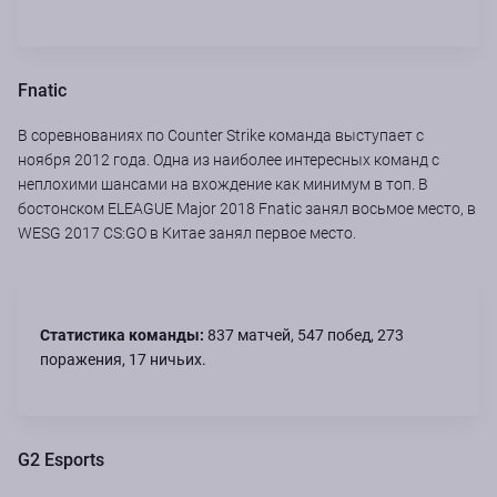
Fnatic
В соревнованиях по Counter Strike команда выступает с
ноября 2012 года. Одна из наиболее интересных команд с
неплохими шансами на вхождение как минимум в топ. В
бостонском ELEAGUE Major 2018 Fnatic занял восьмое место, в
WESG 2017 CS:GO в Китае занял первое место.
Статистика команды:
837 матчей, 547 побед, 273
поражения, 17 ничьих.
G2 Esports