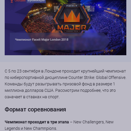
С 5 по 23 сентября в Лондоне проходит крупнейший чемпионат
по киберспортивной дисциплине Counter Strike: Global Offensive.
Команды будут разыгрывать призовой фонд в размере 1
миллиона долларов США. Рассмотрим подробнее, что это
означает в ставках на спорт.
Формат соревнования
Чемпионат проходит в три этапа
– New Challengers, New
Legends и New Chamnpions.