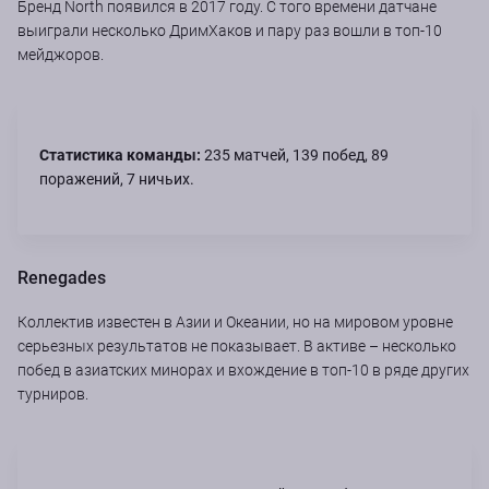
Бренд North появился в 2017 году. С того времени датчане
выиграли несколько ДримХаков и пару раз вошли в топ-10
мейджоров.
Статистика команды:
235 матчей, 139 побед, 89
поражений, 7 ничьих.
Renegades
Коллектив известен в Азии и Океании, но на мировом уровне
серьезных результатов не показывает. В активе – несколько
побед в азиатских минорах и вхождение в топ-10 в ряде других
турниров.