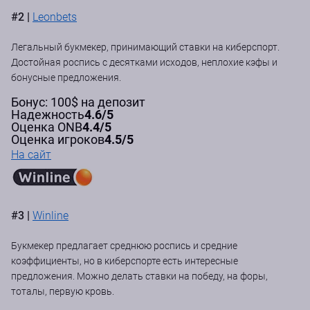
#2 |
Leonbets
Легальный букмекер, принимающий ставки на киберспорт.
Достойная роспись с десятками исходов, неплохие кэфы и
бонусные предложения.
Бонус: 100$ на депозит
Надежность
4.6/5
Оценка ONB
4.4/5
Оценка игроков
4.5/5
На сайт
#3 |
Winline
Букмекер предлагает среднюю роспись и средние
коэффициенты, но в киберспорте есть интересные
предложения. Можно делать ставки на победу, на форы,
тоталы, первую кровь.