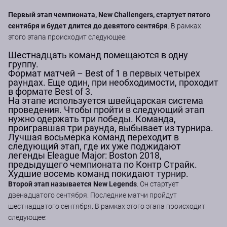
Первый этап чемпионата, New Challengers, стартует пятого
сентября и будет длится до девятого сентября
.
В рамках
этого этапа происходит следующее
:
Шестнадцать команд помещаются в одну
группу.
Формат матчей – Best of 1 в первых четырех
раундах. Еще один, при необходимости, проходит
в формате Best of 3.
На этапе используется швейцарская система
проведения. Чтобы пройти в следующий этап
нужно одержать три победы. Команда,
проигравшая три раунда, выбывает из турнира.
Лучшая восьмерка команд переходит в
следующий этап, где их уже поджидают
легенды Eleague Major: Boston 2018,
предыдущего чемпионата по Контр Страйк.
Худшие восемь команд покидают турнир.
Второй этап называется New Legends
. Он стартует
двенадцатого сентября. Последние матчи пройдут
шестнадцатого сентября.
В рамках этого этапа происходит
следующее
: