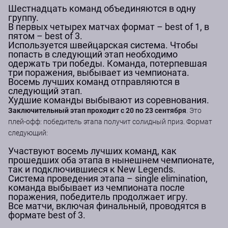
Шестнадцать команд объединяются в одну
группу.
В первых четырех матчах формат – best of 1, в
пятом – best of 3.
Используется швейцарская система. Чтобы
попасть в следующий этап необходимо
одержать три победы. Команда, потерпевшая
три поражения, выбывает из чемпионата.
Восемь лучших команд отправляются в
следующий этап.
Худшие команды выбывают из соревнования.
Заключительный этап проходит с 20 по 23 сентября
. Это
плей-офф: победитель этапа получит солидный приз.
Формат
следующий
:
Участвуют восемь лучших команд, как
прошедших оба этапа в нынешнем чемпионате,
так и подключившиеся к New Legends.
Система проведения этапа – single elimination,
команда выбывает из чемпионата после
поражения, победитель продолжает игру.
Все матчи, включая финальный, проводятся в
формате best of 3.