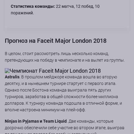
Статистика команды:
22 матча, 12 побед, 10
поражений.
Прогноз на Faceit Major London 2018
В целом, стоит рассмотреть лишь несколько команд,
претендующих на победу в чемпионате и на вылет из группы.
Astralis
. В прошлом мейджоре команда вошла во вторую
десятку, и в нынешнем турнире стартует с первого этапа.
Однако после Бостона команда выиграла пять других
турниров, заработав в общей сложности более миллиона
долларов. К турниру команда подошла в отличной форме, и
вполне настроена минимум на плей-офф.
Ninjas in Pyjamas и Team Liquid
. Две команды, которые
досрочно обеспечили себе участие во втором этапе, выиграв