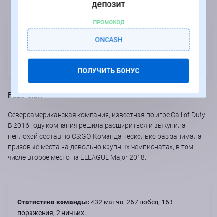
депозит
ПРОМОКОД
ONCASH
Статистика команды:
360 побед, 202 поражения, 1
ничья.
ПОЛУЧИТЬ БОНУС
Faze Clan
Cевероамериканская компания, известная по игре Call of Duty.
В 2016 году компания решила расшириться и выкупила
неплохой состав по CS:GO. Команда несколько раз занимала
призовые места на довольно крупных чемпионатах, в том
числе второе место на ELEAGUE Major 2018.
Статистика команды:
432 матча, 267 побед, 163
поражения, 2 ничьих.