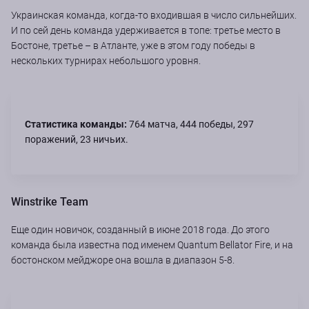
Украинская команда, когда-то входившая в число сильнейших.
И по сей день команда удерживается в топе: третье место в
Бостоне, третье – в Атланте, уже в этом году победы в
нескольких турнирах небольшого уровня.
Статистика команды:
764 матча, 444 победы, 297
поражений, 23 ничьих.
Winstrike Team
Еще один новичок, созданный в июне 2018 года. До этого
команда была известна под именем Quantum Bellator Fire, и на
бостонском мейджоре она вошла в диапазон 5-8.