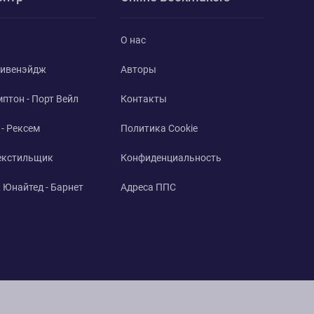
О нас
тивенэйдж
Авторы
птон - Порт Вейл
Контакты
- Рексем
Политика Cookie
Текстильщик
Конфиденциальность
Юнайтед - Барнет
Адреса ППС