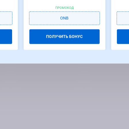
ПРОМОКОД
ONB
ПОЛУЧИТЬ БОНУС