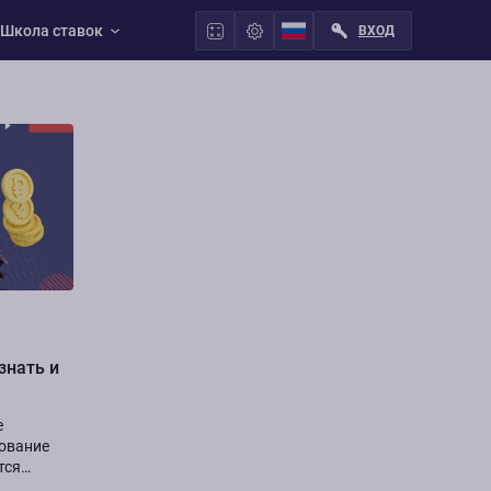
Школа ставок
ВХОД
знать и
е
ование
тся
ложность