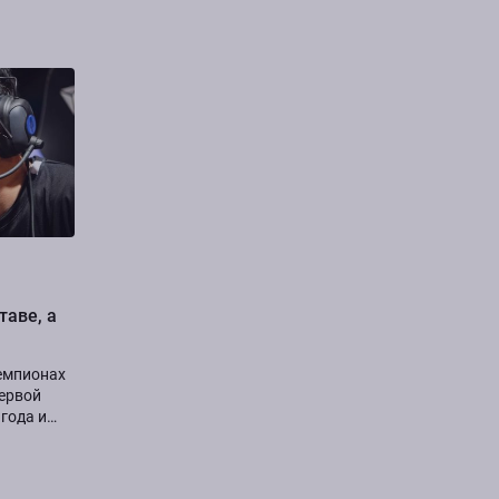
ивных
таве, а
емпионах
первой
года и
изации