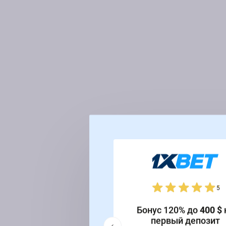
4.8
5
Бонус 120% до
400 $
первый депозит