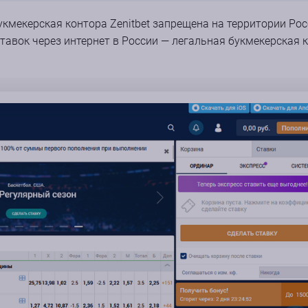
укмекерская контора Zenitbet запрещена на территории Ро
авок через интернет в России ― легальная букмекерская 