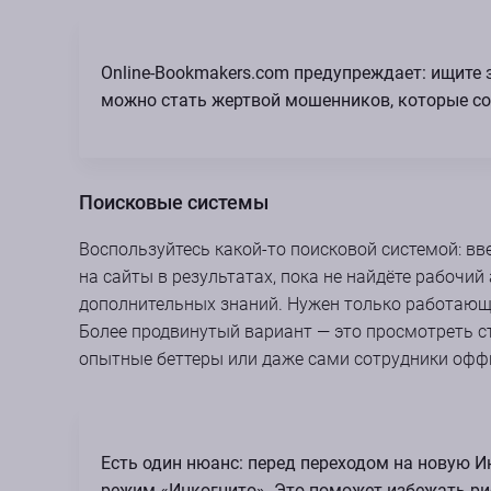
Online-Bookmakers.com предупреждает: ищите 
можно стать жертвой мошенников, которые с
Поисковые системы
Воспользуйтесь какой-то поисковой системой: вве
на сайты в результатах, пока не найдёте рабочий
дополнительных знаний. Нужен только работающ
Более продвинутый вариант ― это просмотреть ст
опытные беттеры или даже сами сотрудники офф
Есть один нюанс: перед переходом на новую И
режим «Инкогнито». Это поможет избежать ри