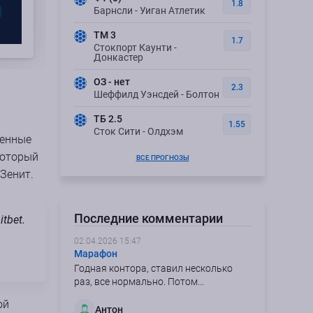
1.8
Барнсли - Уиган Атлетик
ТМ 3
1.7
Стокпорт Каунти -
Донкастер
ОЗ - нет
2.3
Шеффилд Уэнсдей - Болтон
ТБ 2.5
1.55
Сток Сити - Олдхэм
менные
который
ВСЕ ПРОГНОЗЫ
Зенит.
Последние комментарии
tbet.
02.04.2026 15:47
Марафон
Годная контора, ставил несколько
раз, все нормально. Потом...
ой
Антон