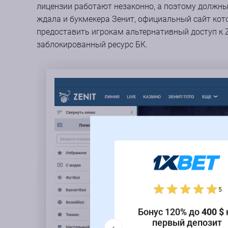
лицензии работают незаконно, а поэтому должн
ждала и букмекера Зенит, официальный сайт кот
предоставить игрокам альтернативный доступ к 
заблокированный ресурс БК.
4.8
5
Бонус 120% до
400 $
первый депозит