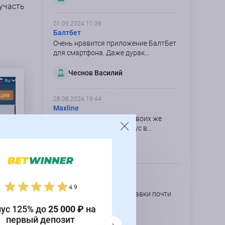
участь
01.09.2024 11:39
Балтбет
Очень нравится приложение БалтБет
для смартфона. Даже дурак...
Чеснов Василий
28.08.2024 19:44
Maxline
Не выполняют условия своих же
акций. Не начислили бонус в...
Михаил
28.08.2024 00:25
Mostbet
4.9
4
Ставки отстой выкупа ставки почти
нет совсем если есть то...
ус 125% до
25 000 ₽
на
Фрибеты до
20 00
первый депозит
Алексей