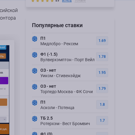
Условия
4.9
ИГРАТЬ
ссийской
контора
Популярные ставки
П1
1.69
Мидлсбро - Рексем
Ф1 (-1.5)
1.78
Вулверхэмптон - Порт Вейл
ОЗ - нет
1.95
Уиком - Стивенэйдж
ОЗ - нет
1.79
Торпедо Москва - ФК Сочи
П1
1.8
Асколи - Потенца
ТБ 2.5
1.7
Ротерхэм - Вест Бромвич
Ф1 (0)