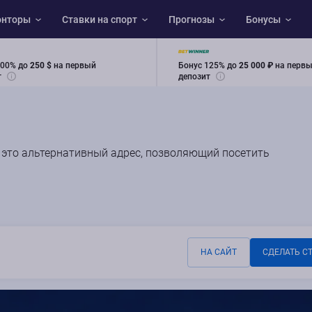
онторы
Ставки на спорт
Прогнозы
Бонусы
100% до
250 $
на первый
Бонус 125% до
25 000 ₽
на перв
т
депозит
― это альтернативный адрес, позволяющий посетить
НА САЙТ
СДЕЛАТЬ С